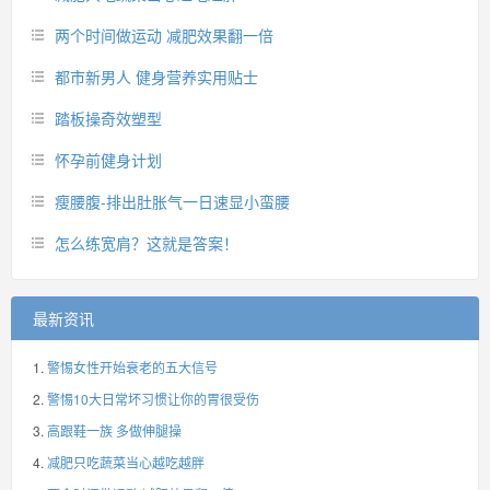
两个时间做运动 减肥效果翻一倍
都市新男人 健身营养实用贴士
踏板操奇效塑型
怀孕前健身计划
瘦腰腹-排出肚胀气一日速显小蛮腰
怎么练宽肩？这就是答案！
最新资讯
警惕女性开始衰老的五大信号
警惕10大日常坏习惯让你的胃很受伤
高跟鞋一族 多做伸腿操
减肥只吃蔬菜当心越吃越胖