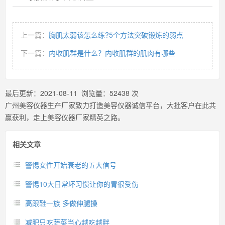
上一篇：
胸肌太弱该怎么练?5个方法突破锻炼的弱点
下一篇：
内收肌群是什么？内收肌群的肌肉有哪些
最后更新：
2021-08-11
浏览量：
52438
次
广州美容仪器生产厂家致力打造美容仪器诚信平台，大批客户在此共
赢获利，走上美容仪器厂家精英之路。
相关文章
警惕女性开始衰老的五大信号
警惕10大日常坏习惯让你的胃很受伤
高跟鞋一族 多做伸腿操
减肥只吃蔬菜当心越吃越胖