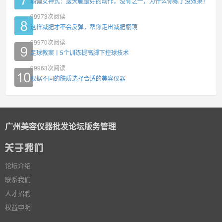
瑜伽女神式：瘦大腿最好的动作，没有之一，为什么你练了没效果？
99973
次阅读
这样减肥才不会反弹，帮你走出减肥瓶颈
99970
次阅读
足球教案丨5个训练提高脚下控球技术
99963
次阅读
根据不同的肤质选择合适的美容仪器
广州美容仪器批发论坛版务管理
论坛介绍
联系我们
人才招聘
权益申明