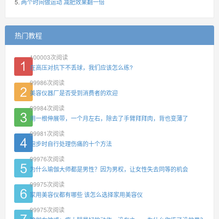
两个时间做运动 减肥效果翻一倍
热门教程
100003
次阅读
在高压对抗下不丢球，我们应该怎么练?
99986
次阅读
美容仪器厂是否受到消费者的欢迎
99984
次阅读
用一根伸展带，一个月左右，除去了手臂拜拜肉，背也变薄了
99981
次阅读
跑步时自行处理伤痛的十个方法
99976
次阅读
为什么瑜伽大师都是男性？因为男权，让女性失去同等的机会
99975
次阅读
家用美容仪都有哪些 该怎么选择家用美容仪
99975
次阅读