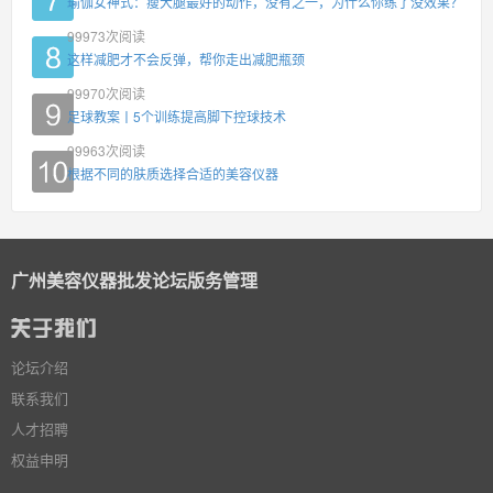
瑜伽女神式：瘦大腿最好的动作，没有之一，为什么你练了没效果？
99973
次阅读
这样减肥才不会反弹，帮你走出减肥瓶颈
99970
次阅读
足球教案丨5个训练提高脚下控球技术
99963
次阅读
根据不同的肤质选择合适的美容仪器
广州美容仪器批发论坛版务管理
论坛介绍
联系我们
人才招聘
权益申明