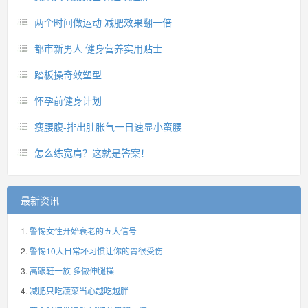
两个时间做运动 减肥效果翻一倍
都市新男人 健身营养实用贴士
踏板操奇效塑型
怀孕前健身计划
瘦腰腹-排出肚胀气一日速显小蛮腰
怎么练宽肩？这就是答案！
最新资讯
警惕女性开始衰老的五大信号
警惕10大日常坏习惯让你的胃很受伤
高跟鞋一族 多做伸腿操
减肥只吃蔬菜当心越吃越胖