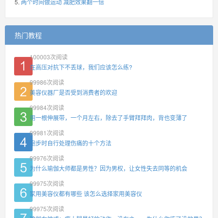
两个时间做运动 减肥效果翻一倍
热门教程
100003
次阅读
在高压对抗下不丢球，我们应该怎么练?
99986
次阅读
美容仪器厂是否受到消费者的欢迎
99984
次阅读
用一根伸展带，一个月左右，除去了手臂拜拜肉，背也变薄了
99981
次阅读
跑步时自行处理伤痛的十个方法
99976
次阅读
为什么瑜伽大师都是男性？因为男权，让女性失去同等的机会
99975
次阅读
家用美容仪都有哪些 该怎么选择家用美容仪
99975
次阅读