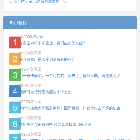
两个时间做运动 减肥效果翻一倍
热门教程
100003
次阅读
在高压对抗下不丢球，我们应该怎么练?
99986
次阅读
美容仪器厂是否受到消费者的欢迎
99984
次阅读
用一根伸展带，一个月左右，除去了手臂拜拜肉，背也变薄了
99981
次阅读
跑步时自行处理伤痛的十个方法
99976
次阅读
为什么瑜伽大师都是男性？因为男权，让女性失去同等的机会
99975
次阅读
家用美容仪都有哪些 该怎么选择家用美容仪
99975
次阅读