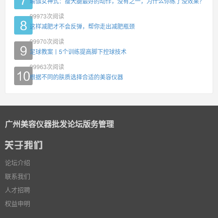
瑜伽女神式：瘦大腿最好的动作，没有之一，为什么你练了没效果？
99973
次阅读
这样减肥才不会反弹，帮你走出减肥瓶颈
99970
次阅读
足球教案丨5个训练提高脚下控球技术
99963
次阅读
根据不同的肤质选择合适的美容仪器
广州美容仪器批发论坛版务管理
论坛介绍
联系我们
人才招聘
权益申明