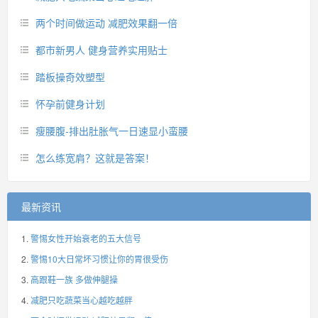
两个时间做运动 减肥效果翻一倍
都市新男人 健身营养实用贴士
踏板操奇效塑型
怀孕前健身计划
瘦腰腹-排出肚胀气一日速显小蛮腰
怎么练宽肩？这就是答案！
最新资讯
警惕女性开始衰老的五大信号
警惕10大日常坏习惯让你的胃很受伤
高跟鞋一族 多做伸腿操
减肥只吃蔬菜当心越吃越胖