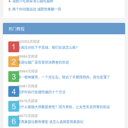
减肥只吃蔬菜当心越吃越胖
两个时间做运动 减肥效果翻一倍
热门教程
100003
次阅读
在高压对抗下不丢球，我们应该怎么练?
99986
次阅读
美容仪器厂是否受到消费者的欢迎
99984
次阅读
用一根伸展带，一个月左右，除去了手臂拜拜肉，背也变薄了
99981
次阅读
跑步时自行处理伤痛的十个方法
99976
次阅读
为什么瑜伽大师都是男性？因为男权，让女性失去同等的机会
99975
次阅读
家用美容仪都有哪些 该怎么选择家用美容仪