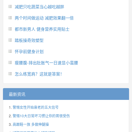
减肥只吃蔬菜当心越吃越胖
两个时间做运动 减肥效果翻一倍
都市新男人 健身营养实用贴士
踏板操奇效塑型
怀孕前健身计划
瘦腰腹-排出肚胀气一日速显小蛮腰
怎么练宽肩？这就是答案！
最新资讯
警惕女性开始衰老的五大信号
警惕10大日常坏习惯让你的胃很受伤
高跟鞋一族 多做伸腿操