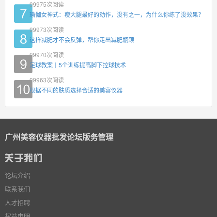
99975
次阅读
瑜伽女神式：瘦大腿最好的动作，没有之一，为什么你练了没效果？
99973
次阅读
这样减肥才不会反弹，帮你走出减肥瓶颈
99970
次阅读
足球教案丨5个训练提高脚下控球技术
99963
次阅读
根据不同的肤质选择合适的美容仪器
广州美容仪器批发论坛版务管理
论坛介绍
联系我们
人才招聘
权益申明