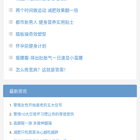
两个时间做运动 减肥效果翻一倍
都市新男人 健身营养实用贴士
踏板操奇效塑型
怀孕前健身计划
瘦腰腹-排出肚胀气一日速显小蛮腰
怎么练宽肩？这就是答案！
最新资讯
警惕女性开始衰老的五大信号
警惕10大日常坏习惯让你的胃很受伤
高跟鞋一族 多做伸腿操
减肥只吃蔬菜当心越吃越胖