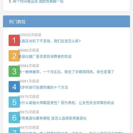
两个时间做运动 减肥效果翻一倍
热门教程
100003
次阅读
在高压对抗下不丢球，我们应该怎么练?
99986
次阅读
美容仪器厂是否受到消费者的欢迎
99984
次阅读
用一根伸展带，一个月左右，除去了手臂拜拜肉，背也变薄了
99981
次阅读
跑步时自行处理伤痛的十个方法
99976
次阅读
为什么瑜伽大师都是男性？因为男权，让女性失去同等的机会
99975
次阅读
家用美容仪都有哪些 该怎么选择家用美容仪
99975
次阅读