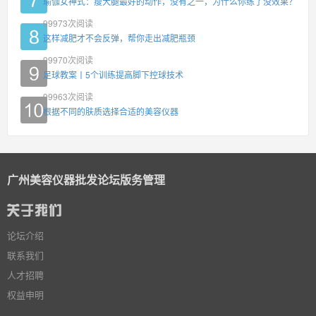
瑜伽女神式：瘦大腿最好的动作，没有之一，为什么你练了没效果？
99973
次阅读
这样减肥才不会反弹，帮你走出减肥瓶颈
99970
次阅读
足球教案丨5个训练提高脚下控球技术
99963
次阅读
根据不同的肤质选择合适的美容仪器
广州美容仪器批发论坛版务管理
论坛介绍
联系我们
人才招聘
权益申明