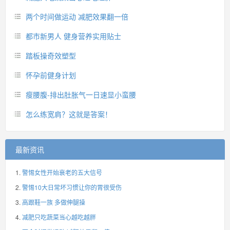
两个时间做运动 减肥效果翻一倍
都市新男人 健身营养实用贴士
踏板操奇效塑型
怀孕前健身计划
瘦腰腹-排出肚胀气一日速显小蛮腰
怎么练宽肩？这就是答案！
最新资讯
警惕女性开始衰老的五大信号
警惕10大日常坏习惯让你的胃很受伤
高跟鞋一族 多做伸腿操
减肥只吃蔬菜当心越吃越胖