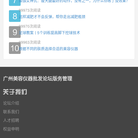
瑜伽女神式：瘦大腿最好的动作，没有之一，为什么你练了没效果？
99973
次阅读
这样减肥才不会反弹，帮你走出减肥瓶颈
99970
次阅读
足球教案丨5个训练提高脚下控球技术
99963
次阅读
根据不同的肤质选择合适的美容仪器
广州美容仪器批发论坛版务管理
论坛介绍
联系我们
人才招聘
权益申明