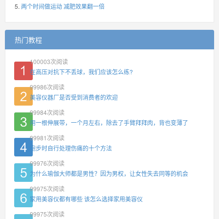
两个时间做运动 减肥效果翻一倍
热门教程
100003
次阅读
在高压对抗下不丢球，我们应该怎么练?
99986
次阅读
美容仪器厂是否受到消费者的欢迎
99984
次阅读
用一根伸展带，一个月左右，除去了手臂拜拜肉，背也变薄了
99981
次阅读
跑步时自行处理伤痛的十个方法
99976
次阅读
为什么瑜伽大师都是男性？因为男权，让女性失去同等的机会
99975
次阅读
家用美容仪都有哪些 该怎么选择家用美容仪
99975
次阅读