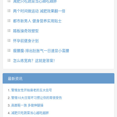
减肥只吃蔬菜当心越吃越胖
两个时间做运动 减肥效果翻一倍
都市新男人 健身营养实用贴士
踏板操奇效塑型
怀孕前健身计划
瘦腰腹-排出肚胀气一日速显小蛮腰
怎么练宽肩？这就是答案！
最新资讯
警惕女性开始衰老的五大信号
警惕10大日常坏习惯让你的胃很受伤
高跟鞋一族 多做伸腿操
减肥只吃蔬菜当心越吃越胖