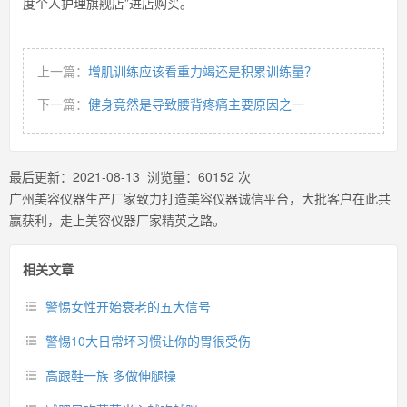
度个人护理旗舰店”进店购买。
上一篇：
增肌训练应该看重力竭还是积累训练量？
下一篇：
健身竟然是导致腰背疼痛主要原因之一
最后更新：
2021-08-13
浏览量：
60152
次
广州美容仪器生产厂家致力打造美容仪器诚信平台，大批客户在此共
赢获利，走上美容仪器厂家精英之路。
相关文章
警惕女性开始衰老的五大信号
警惕10大日常坏习惯让你的胃很受伤
高跟鞋一族 多做伸腿操