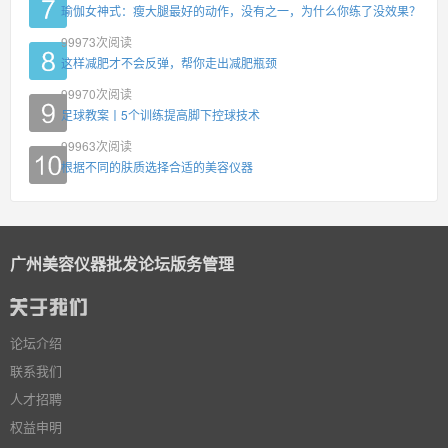
瑜伽女神式：瘦大腿最好的动作，没有之一，为什么你练了没效果？
99973
次阅读
这样减肥才不会反弹，帮你走出减肥瓶颈
99970
次阅读
足球教案丨5个训练提高脚下控球技术
99963
次阅读
根据不同的肤质选择合适的美容仪器
广州美容仪器批发论坛版务管理
论坛介绍
联系我们
人才招聘
权益申明