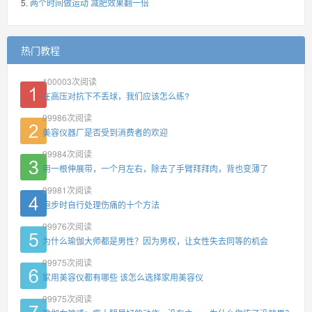
两个时间做运动 减肥效果翻一倍
热门教程
100003
次阅读
在高压对抗下不丢球，我们应该怎么练?
99986
次阅读
美容仪器厂是否受到消费者的欢迎
99984
次阅读
用一根伸展带，一个月左右，除去了手臂拜拜肉，背也变薄了
99981
次阅读
跑步时自行处理伤痛的十个方法
99976
次阅读
为什么瑜伽大师都是男性？因为男权，让女性失去同等的机会
99975
次阅读
家用美容仪都有哪些 该怎么选择家用美容仪
99975
次阅读