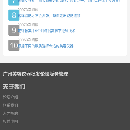
瑜伽女神式：瘦大腿最好的动作，没有之一，为什么你练了没效果？
99973
次阅读
这样减肥才不会反弹，帮你走出减肥瓶颈
99970
次阅读
足球教案丨5个训练提高脚下控球技术
99963
次阅读
根据不同的肤质选择合适的美容仪器
广州美容仪器批发论坛版务管理
论坛介绍
联系我们
人才招聘
权益申明