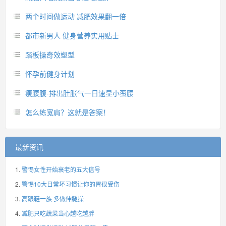
两个时间做运动 减肥效果翻一倍
都市新男人 健身营养实用贴士
踏板操奇效塑型
怀孕前健身计划
瘦腰腹-排出肚胀气一日速显小蛮腰
怎么练宽肩？这就是答案！
最新资讯
警惕女性开始衰老的五大信号
警惕10大日常坏习惯让你的胃很受伤
高跟鞋一族 多做伸腿操
减肥只吃蔬菜当心越吃越胖