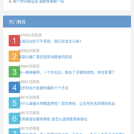
两个时间做运动 减肥效果翻一倍
热门教程
100003
次阅读
在高压对抗下不丢球，我们应该怎么练?
99986
次阅读
美容仪器厂是否受到消费者的欢迎
99984
次阅读
用一根伸展带，一个月左右，除去了手臂拜拜肉，背也变薄了
99981
次阅读
跑步时自行处理伤痛的十个方法
99976
次阅读
为什么瑜伽大师都是男性？因为男权，让女性失去同等的机会
99975
次阅读
家用美容仪都有哪些 该怎么选择家用美容仪
99975
次阅读