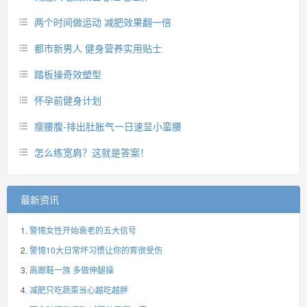
两个时间做运动 减肥效果翻一倍
都市新男人 健身营养实用贴士
踏板操奇效塑型
怀孕前健身计划
瘦腰腹-排出肚胀气一日速显小蛮腰
怎么练宽肩？这就是答案！
最新资讯
警惕女性开始衰老的五大信号
警惕10大日常坏习惯让你的胃很受伤
高跟鞋一族 多做伸腿操
减肥只吃蔬菜当心越吃越胖