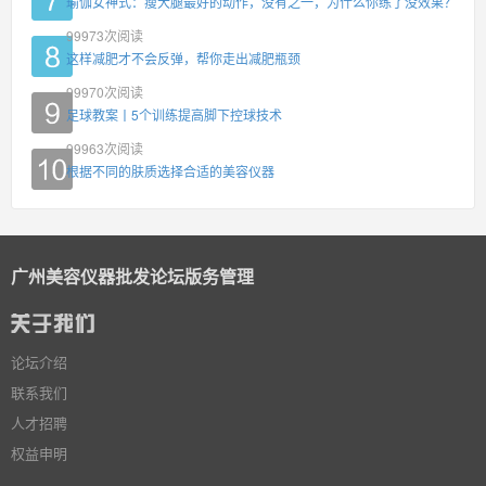
瑜伽女神式：瘦大腿最好的动作，没有之一，为什么你练了没效果？
99973
次阅读
这样减肥才不会反弹，帮你走出减肥瓶颈
99970
次阅读
足球教案丨5个训练提高脚下控球技术
99963
次阅读
根据不同的肤质选择合适的美容仪器
广州美容仪器批发论坛版务管理
论坛介绍
联系我们
人才招聘
权益申明