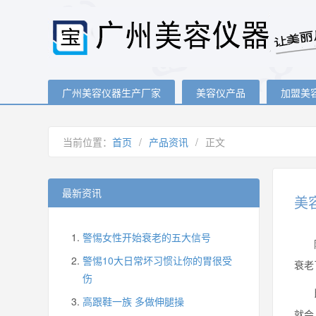
广州美容仪器生产厂家
美容仪产品
加盟美
当前位置：
首页
/
产品资讯
/
正文
最新资讯
美
警惕女性开始衰老的五大信号
随着
警惕10大日常坏习惯让你的胃很受
衰老
伤
比如
高跟鞋一族 多做伸腿操
就会