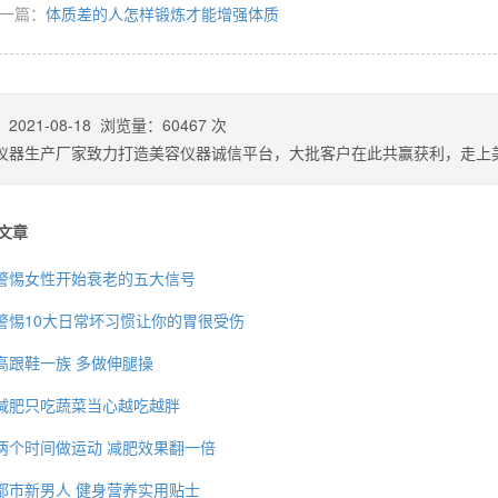
一篇：
体质差的人怎样锻炼才能增强体质
么你练了没效果？
：
2021-08-18
浏览量：
60467
次
仪器生产厂家致力打造美容仪器诚信平台，大批客户在此共赢获利，走上
文章
警惕女性开始衰老的五大信号
警惕10大日常坏习惯让你的胃很受伤
高跟鞋一族 多做伸腿操
减肥只吃蔬菜当心越吃越胖
两个时间做运动 减肥效果翻一倍
都市新男人 健身营养实用贴士