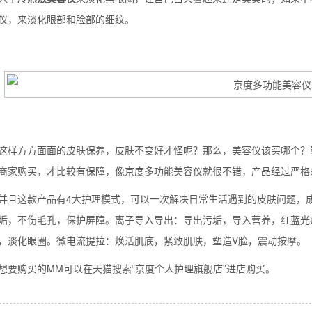
仪，来淡化眼部和脸部的细纹。
方方面面的皮肤保养，皮肤不变好才怪呢？那么，美容仪该买哪个？笔
商家购买，才比较有保障，像京度多功能美容仪就很不错，产品经过严格
这款产品有4大护理模式，可以一次解决日常生活遇到的皮肤问题，成
垢，不伤毛孔，保护屏障。离子导入导出：导出污垢，导入营养，红蓝光
背也变薄了
，淡化眼圈。微电流提拉：焕活肌底，紧致肌肤，塑造V脸，震动按摩。
购买的MM可以在天猫搜索“京度个人护理旗舰店”进店购买。
同等的机会