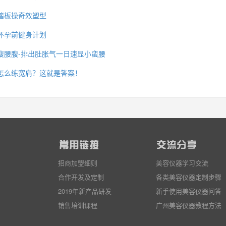
踏板操奇效塑型
怀孕前健身计划
瘦腰腹-排出肚胀气一日速显小蛮腰
怎么练宽肩？这就是答案！
招商加盟细则
美容仪器学习交流
合作开发及定制
各类美容仪器定制步骤
2019年新产品研发
新手使用美容仪器问答
销售培训课程
广州美容仪器教程方法