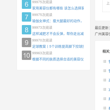
99975
次阅读
上
家用美容仪都有哪些 该怎么选择家用美容仪
99975
次阅读
瑜伽女神式：瘦大腿最好的动作，没有之一，为什
99973
次阅读
最后更新
这样减肥才不会反弹，帮你走出减肥瓶颈
广州美容
99970
次阅读
足球教案丨5个训练提高脚下控球技术
相关
99963
次阅读
根据不同的肤质选择合适的美容仪器