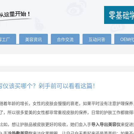
容工厂
美容资讯
合作交流
互动问答
OEM
容仪该买哪个？剁手前可以看看这篇！
年龄的增长，女性的皮肤会慢慢的衰老，如果平时没有注意护理保养，
了，所以很多爱美的女性都非常重视皮肤的保养，日常的护肤工作都做得
，想让护肤品被皮肤更好的吸收，她们会入手
导入导出美容仪
来促进
入手
冷热敷美容仪
来淡化黑眼圈，让自己白天看起来还是美美的；如果不