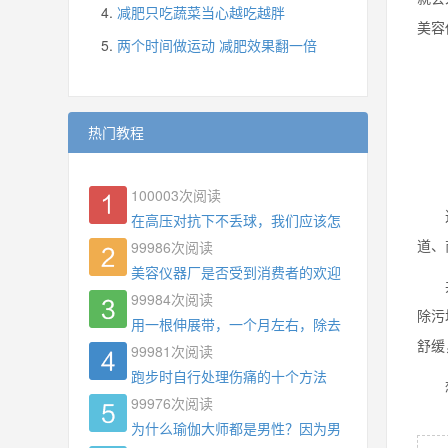
减肥只吃蔬菜当心越吃越胖
美容
两个时间做运动 减肥效果翻一倍
热门教程
100003
次阅读
这样
在高压对抗下不丢球，我们应该怎么练?
道、
99986
次阅读
美容仪器厂是否受到消费者的欢迎
并且
99984
次阅读
除污
用一根伸展带，一个月左右，除去了手臂拜拜肉，
舒缓
99981
次阅读
跑步时自行处理伤痛的十个方法
想要
99976
次阅读
为什么瑜伽大师都是男性？因为男权，让女性失去