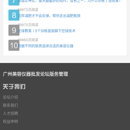
瑜伽女神式：瘦大腿最好的动作，没有之一，为什么你练了没效果？
99973
次阅读
这样减肥才不会反弹，帮你走出减肥瓶颈
99970
次阅读
足球教案丨5个训练提高脚下控球技术
99963
次阅读
根据不同的肤质选择合适的美容仪器
广州美容仪器批发论坛版务管理
论坛介绍
联系我们
人才招聘
权益申明