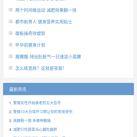
两个时间做运动 减肥效果翻一倍
都市新男人 健身营养实用贴士
踏板操奇效塑型
怀孕前健身计划
瘦腰腹-排出肚胀气一日速显小蛮腰
怎么练宽肩？这就是答案！
最新资讯
警惕女性开始衰老的五大信号
警惕10大日常坏习惯让你的胃很受伤
高跟鞋一族 多做伸腿操
减肥只吃蔬菜当心越吃越胖