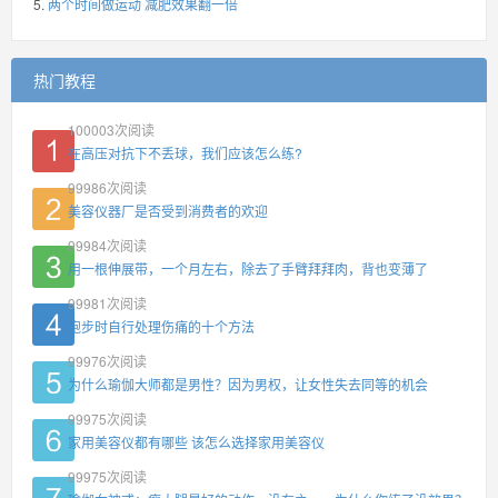
两个时间做运动 减肥效果翻一倍
热门教程
100003
次阅读
在高压对抗下不丢球，我们应该怎么练?
99986
次阅读
美容仪器厂是否受到消费者的欢迎
99984
次阅读
用一根伸展带，一个月左右，除去了手臂拜拜肉，背也变薄了
99981
次阅读
跑步时自行处理伤痛的十个方法
99976
次阅读
为什么瑜伽大师都是男性？因为男权，让女性失去同等的机会
99975
次阅读
家用美容仪都有哪些 该怎么选择家用美容仪
99975
次阅读