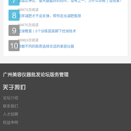
瑜伽女神式：瘦大腿最好的动作，没有之一，为什么你练了没效果？
99973
次阅读
这样减肥才不会反弹，帮你走出减肥瓶颈
99970
次阅读
足球教案丨5个训练提高脚下控球技术
99963
次阅读
根据不同的肤质选择合适的美容仪器
广州美容仪器批发论坛版务管理
论坛介绍
联系我们
人才招聘
权益申明