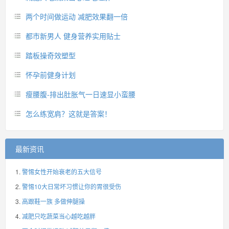
两个时间做运动 减肥效果翻一倍
都市新男人 健身营养实用贴士
踏板操奇效塑型
怀孕前健身计划
瘦腰腹-排出肚胀气一日速显小蛮腰
怎么练宽肩？这就是答案！
最新资讯
警惕女性开始衰老的五大信号
警惕10大日常坏习惯让你的胃很受伤
高跟鞋一族 多做伸腿操
减肥只吃蔬菜当心越吃越胖