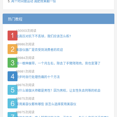
两个时间做运动 减肥效果翻一倍
热门教程
100003
次阅读
在高压对抗下不丢球，我们应该怎么练?
99986
次阅读
美容仪器厂是否受到消费者的欢迎
99984
次阅读
用一根伸展带，一个月左右，除去了手臂拜拜肉，背也变薄了
99981
次阅读
跑步时自行处理伤痛的十个方法
99976
次阅读
为什么瑜伽大师都是男性？因为男权，让女性失去同等的机会
99975
次阅读
家用美容仪都有哪些 该怎么选择家用美容仪
99975
次阅读