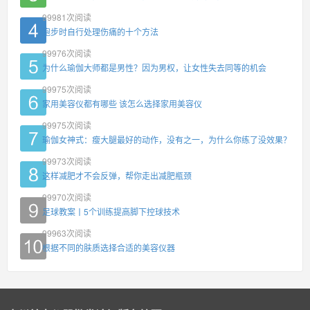
99981
次阅读
跑步时自行处理伤痛的十个方法
99976
次阅读
为什么瑜伽大师都是男性？因为男权，让女性失去同等的机会
99975
次阅读
家用美容仪都有哪些 该怎么选择家用美容仪
99975
次阅读
瑜伽女神式：瘦大腿最好的动作，没有之一，为什么你练了没效果？
99973
次阅读
这样减肥才不会反弹，帮你走出减肥瓶颈
99970
次阅读
足球教案丨5个训练提高脚下控球技术
99963
次阅读
根据不同的肤质选择合适的美容仪器