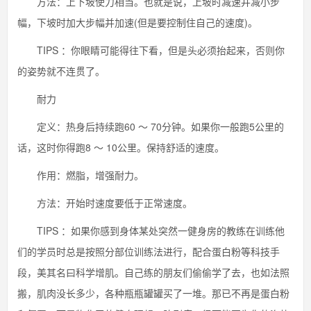
方法：上下坡使力相当。也就是说，上坡时减速并减小步
幅，下坡时加大步幅并加速(但是要控制住自己的速度)。
TIPS ：你眼睛可能得往下看，但是头必须抬起来，否则你
的姿势就不连贯了。
耐力
定义：热身后持续跑60 ～ 70分钟。如果你一般跑5公里的
话，这时你得跑8 ～ 10公里。保持舒适的速度。
作用：燃脂，增强耐力。
方法：开始时速度要低于正常速度。
TIPS ：如果你感到身体某处突然一健身房的教练在训练他
们的学员时总是按照分部位训练法进行，配合蛋白粉等科技手
段，美其名曰科学增肌。自己练的朋友们偷偷学了去，也如法照
搬，肌肉没长多少，各种瓶瓶罐罐买了一堆。那已不再是蛋白粉