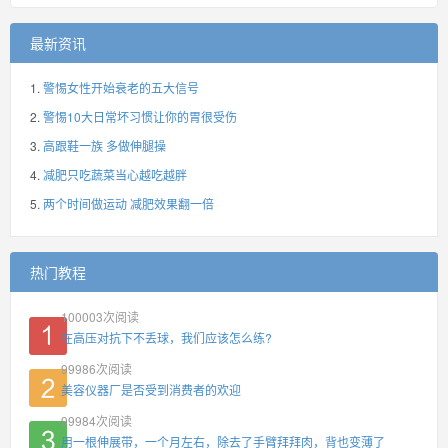
最新资讯
警惕女性开始衰老的五大信号
警惕10大日常坏习惯让你的胃很受伤
高跟鞋一族 多做伸腿操
减肥只吃蔬菜当心越吃越胖
两个时间做运动 减肥效果翻一倍
热门教程
100003
次阅读
在高压对抗下不丢球，我们应该怎么练?
99986
次阅读
美容仪器厂是否受到消费者的欢迎
99984
次阅读
用一根伸展带，一个月左右，除去了手臂拜拜肉，背也变薄了