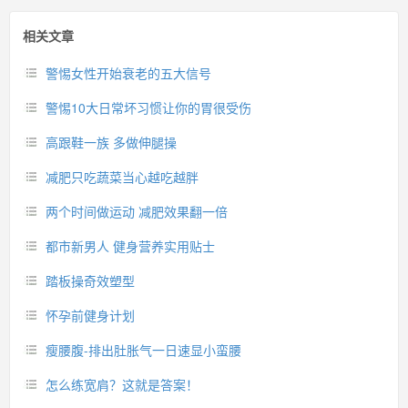
相关文章
警惕女性开始衰老的五大信号
警惕10大日常坏习惯让你的胃很受伤
高跟鞋一族 多做伸腿操
减肥只吃蔬菜当心越吃越胖
两个时间做运动 减肥效果翻一倍
都市新男人 健身营养实用贴士
踏板操奇效塑型
怀孕前健身计划
瘦腰腹-排出肚胀气一日速显小蛮腰
怎么练宽肩？这就是答案！