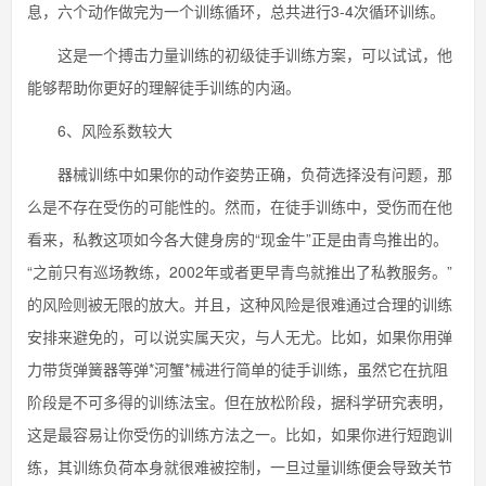
息，六个动作做完为一个训练循环，总共进行3-4次循环训练。
这是一个搏击力量训练的初级徒手训练方案，可以试试，他
能够帮助你更好的理解徒手训练的内涵。
6、风险系数较大
器械训练中如果你的动作姿势正确，负荷选择没有问题，那
么是不存在受伤的可能性的。然而，在徒手训练中，受伤而在他
看来，私教这项如今各大健身房的“现金牛”正是由青鸟推出的。
“之前只有巡场教练，2002年或者更早青鸟就推出了私教服务。”
的风险则被无限的放大。并且，这种风险是很难通过合理的训练
安排来避免的，可以说实属天灾，与人无尤。比如，如果你用弹
力带货弹簧器等弹*河蟹*械进行简单的徒手训练，虽然它在抗阻
阶段是不可多得的训练法宝。但在放松阶段，据科学研究表明，
这是最容易让你受伤的训练方法之一。比如，如果你进行短跑训
练，其训练负荷本身就很难被控制，一旦过量训练便会导致关节