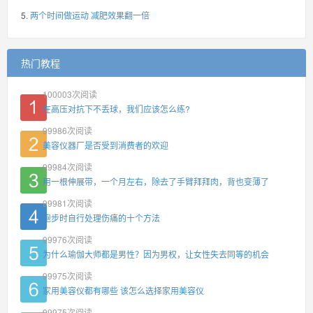
两个时间做运动 减肥效果翻一倍
热门教程
100003
次阅读
在高压对抗下不丢球，我们应该怎么练?
99986
次阅读
美容仪器厂是否受到消费者的欢迎
99984
次阅读
用一根伸展带，一个月左右，除去了手臂拜拜肉，背也变薄了
99981
次阅读
跑步时自行处理伤痛的十个方法
99976
次阅读
为什么瑜伽大师都是男性？因为男权，让女性失去同等的机会
99975
次阅读
家用美容仪都有哪些 该怎么选择家用美容仪
99975
次阅读