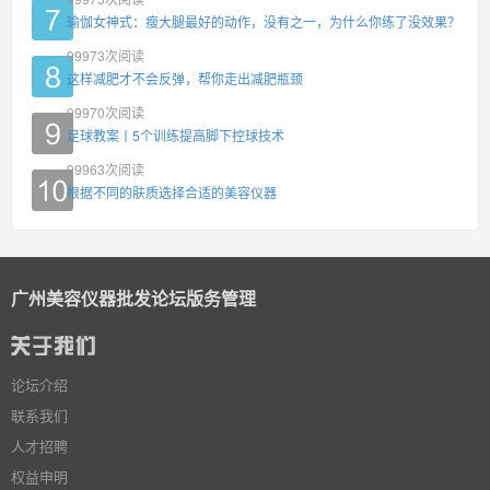
瑜伽女神式：瘦大腿最好的动作，没有之一，为什么你练了没效果？
99973
次阅读
这样减肥才不会反弹，帮你走出减肥瓶颈
99970
次阅读
足球教案丨5个训练提高脚下控球技术
99963
次阅读
根据不同的肤质选择合适的美容仪器
广州美容仪器批发论坛版务管理
论坛介绍
联系我们
人才招聘
权益申明