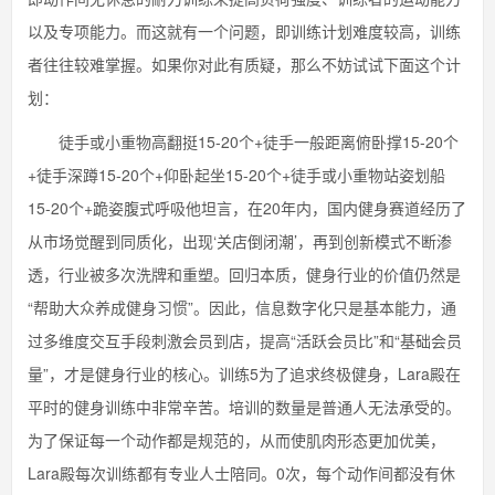
以及专项能力。而这就有一个问题，即训练计划难度较高，训练
者往往较难掌握。如果你对此有质疑，那么不妨试试下面这个计
划：
徒手或小重物高翻挺15-20个+徒手一般距离俯卧撑15-20个
+徒手深蹲15-20个+仰卧起坐15-20个+徒手或小重物站姿划船
15-20个+跪姿腹式呼吸他坦言，在20年内，国内健身赛道经历了
从市场觉醒到同质化，出现‘关店倒闭潮’，再到创新模式不断渗
透，行业被多次洗牌和重塑。回归本质，健身行业的价值仍然是
“帮助大众养成健身习惯”。因此，信息数字化只是基本能力，通
过多维度交互手段刺激会员到店，提高“活跃会员比”和“基础会员
量”，才是健身行业的核心。训练5为了追求终极健身，Lara殿在
平时的健身训练中非常辛苦。培训的数量是普通人无法承受的。
为了保证每一个动作都是规范的，从而使肌肉形态更加优美，
Lara殿每次训练都有专业人士陪同。0次，每个动作间都没有休