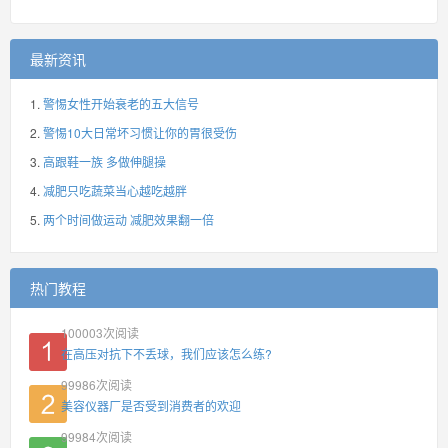
最新资讯
警惕女性开始衰老的五大信号
警惕10大日常坏习惯让你的胃很受伤
高跟鞋一族 多做伸腿操
减肥只吃蔬菜当心越吃越胖
两个时间做运动 减肥效果翻一倍
热门教程
100003
次阅读
在高压对抗下不丢球，我们应该怎么练?
99986
次阅读
美容仪器厂是否受到消费者的欢迎
99984
次阅读