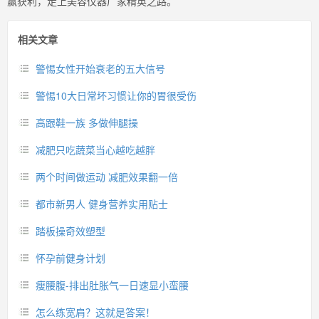
赢获利，走上美容仪器厂家精英之路。
相关文章
警惕女性开始衰老的五大信号
警惕10大日常坏习惯让你的胃很受伤
高跟鞋一族 多做伸腿操
减肥只吃蔬菜当心越吃越胖
两个时间做运动 减肥效果翻一倍
都市新男人 健身营养实用贴士
踏板操奇效塑型
怀孕前健身计划
瘦腰腹-排出肚胀气一日速显小蛮腰
怎么练宽肩？这就是答案！