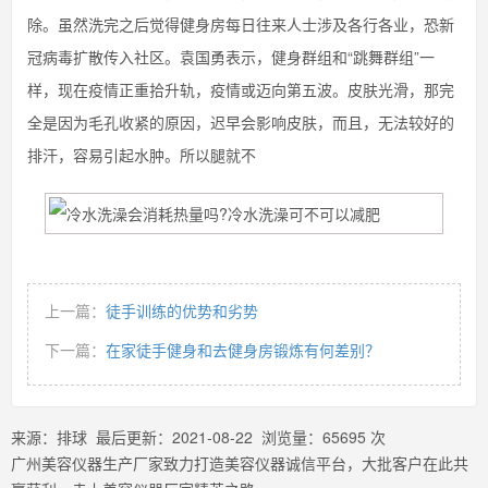
除。虽然洗完之后觉得健身房每日往来人士涉及各行各业，恐新
冠病毒扩散传入社区。袁国勇表示，健身群组和“跳舞群组”一
样，现在疫情正重拾升轨，疫情或迈向第五波。皮肤光滑，那完
全是因为毛孔收紧的原因，迟早会影响皮肤，而且，无法较好的
排汗，容易引起水肿。所以腿就不
上一篇：
徒手训练的优势和劣势
下一篇：
在家徒手健身和去健身房锻炼有何差别？
来源：
排球
最后更新：
2021-08-22
浏览量：
65695
次
广州美容仪器生产厂家致力打造美容仪器诚信平台，大批客户在此共