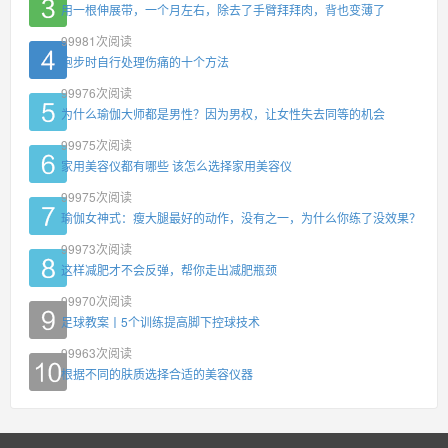
用一根伸展带，一个月左右，除去了手臂拜拜肉，背也变薄了
99981
次阅读
跑步时自行处理伤痛的十个方法
99976
次阅读
为什么瑜伽大师都是男性？因为男权，让女性失去同等的机会
99975
次阅读
家用美容仪都有哪些 该怎么选择家用美容仪
99975
次阅读
瑜伽女神式：瘦大腿最好的动作，没有之一，为什么你练了没效果？
99973
次阅读
这样减肥才不会反弹，帮你走出减肥瓶颈
99970
次阅读
足球教案丨5个训练提高脚下控球技术
99963
次阅读
根据不同的肤质选择合适的美容仪器