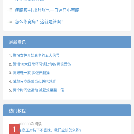
瘦腰腹-排出肚胀气一日速显小蛮腰
怎么练宽肩？这就是答案！
最新资讯
警惕女性开始衰老的五大信号
警惕10大日常坏习惯让你的胃很受伤
高跟鞋一族 多做伸腿操
减肥只吃蔬菜当心越吃越胖
两个时间做运动 减肥效果翻一倍
热门教程
100003
次阅读
在高压对抗下不丢球，我们应该怎么练?