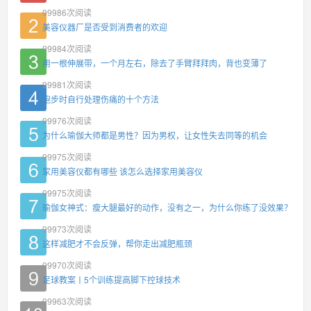
99986
次阅读
美容仪器厂是否受到消费者的欢迎
99984
次阅读
用一根伸展带，一个月左右，除去了手臂拜拜肉，背也变薄了
99981
次阅读
跑步时自行处理伤痛的十个方法
99976
次阅读
为什么瑜伽大师都是男性？因为男权，让女性失去同等的机会
99975
次阅读
家用美容仪都有哪些 该怎么选择家用美容仪
99975
次阅读
瑜伽女神式：瘦大腿最好的动作，没有之一，为什么你练了没效果？
99973
次阅读
这样减肥才不会反弹，帮你走出减肥瓶颈
99970
次阅读
足球教案丨5个训练提高脚下控球技术
99963
次阅读