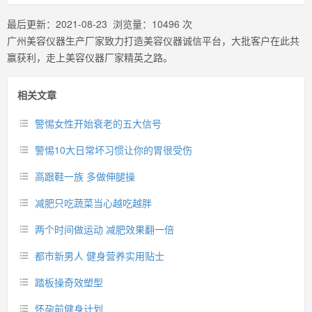
最后更新：
2021-08-23
浏览量：
10496
次
广州美容仪器生产厂家致力打造美容仪器诚信平台，大批客户在此共
赢获利，走上美容仪器厂家精英之路。
相关文章
警惕女性开始衰老的五大信号
警惕10大日常坏习惯让你的胃很受伤
高跟鞋一族 多做伸腿操
减肥只吃蔬菜当心越吃越胖
两个时间做运动 减肥效果翻一倍
都市新男人 健身营养实用贴士
踏板操奇效塑型
怀孕前健身计划