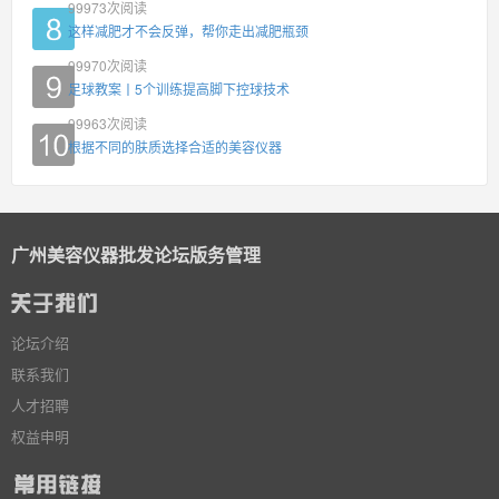
99973
次阅读
这样减肥才不会反弹，帮你走出减肥瓶颈
99970
次阅读
足球教案丨5个训练提高脚下控球技术
99963
次阅读
根据不同的肤质选择合适的美容仪器
广州美容仪器批发论坛版务管理
论坛介绍
联系我们
人才招聘
权益申明