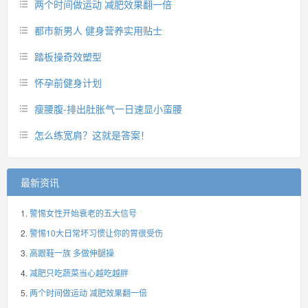
两个时间做运动 减肥效果翻一倍
都市新男人 健身营养实用贴士
踏板操奇效塑型
怀孕前健身计划
瘦腰腹-排出肚胀气一日速显小蛮腰
怎么练宽肩？这就是答案！
最新资讯
警惕女性开始衰老的五大信号
警惕10大日常坏习惯让你的胃很受伤
高跟鞋一族 多做伸腿操
减肥只吃蔬菜当心越吃越胖
两个时间做运动 减肥效果翻一倍