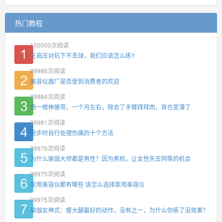
热门教程
100003
次阅读
在高压对抗下不丢球，我们应该怎么练?
99986
次阅读
美容仪器厂是否受到消费者的欢迎
99984
次阅读
用一根伸展带，一个月左右，除去了手臂拜拜肉，背也变薄了
99981
次阅读
跑步时自行处理伤痛的十个方法
99976
次阅读
为什么瑜伽大师都是男性？因为男权，让女性失去同等的机会
99975
次阅读
家用美容仪都有哪些 该怎么选择家用美容仪
99975
次阅读
瑜伽女神式：瘦大腿最好的动作，没有之一，为什么你练了没效果？