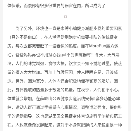
体保暖，而腹部有很多很重要的器官在内，所以成为了
到了另外，环境也一直是束缚小编健身减肥步伐的重要因素
（真的不是借口），在人潮涌动到跑步机需要排队的传统健身
房，每次去都宛若赶了一波春运的热度。而在MoreFun魔方运
动，爸爸妈妈再也不用担心我get不到训练器材！冬天，天气寒
冷，人们的味觉增强，食欲大振，饮食会不知不觉地过量，使热
量的摄入大大增加。再加上气候原因，使人睡眠充足，汗液减
少。另外，因为寒冷，人体内还会积极地储存御寒的脂肪，因
此，身体摄取的热量多于散发的热量。在秋季，人们稍不小心，
体重就会增加，在薛岭山公园健康步道沿线安装5套多功能心率
柱，运动人群可通过手握感应心率情况，调整运动强度，提供科
学的运动指导，这也是湖里区全民健身体育设施科学创新典范工
程。人也就渐渐发胖起来，这对于本身就肥胖的人来说更是一种