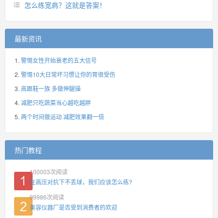
怎么练宽肩？这就是答案！
最新资讯
警惕女性开始衰老的五大信号
警惕10大日常坏习惯让你的胃很受伤
高跟鞋一族 多做伸腿操
减肥只吃蔬菜当心越吃越胖
两个时间做运动 减肥效果翻一倍
热门教程
100003
次阅读
在高压对抗下不丢球，我们应该怎么练?
99986
次阅读
美容仪器厂是否受到消费者的欢迎