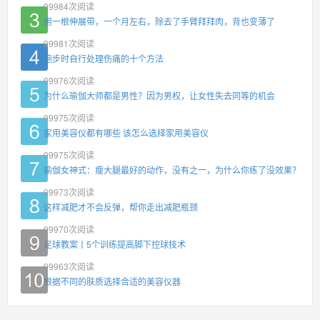
99984
次阅读
用一根伸展带，一个月左右，除去了手臂拜拜肉，背也变薄了
99981
次阅读
跑步时自行处理伤痛的十个方法
99976
次阅读
为什么瑜伽大师都是男性？因为男权，让女性失去同等的机会
99975
次阅读
家用美容仪都有哪些 该怎么选择家用美容仪
99975
次阅读
瑜伽女神式：瘦大腿最好的动作，没有之一，为什么你练了没效果？
99973
次阅读
这样减肥才不会反弹，帮你走出减肥瓶颈
99970
次阅读
足球教案丨5个训练提高脚下控球技术
99963
次阅读
根据不同的肤质选择合适的美容仪器