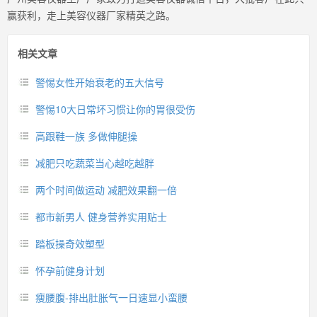
赢获利，走上美容仪器厂家精英之路。
相关文章
警惕女性开始衰老的五大信号
警惕10大日常坏习惯让你的胃很受伤
高跟鞋一族 多做伸腿操
减肥只吃蔬菜当心越吃越胖
两个时间做运动 减肥效果翻一倍
都市新男人 健身营养实用贴士
踏板操奇效塑型
怀孕前健身计划
瘦腰腹-排出肚胀气一日速显小蛮腰