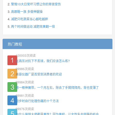
警惕10大日常坏习惯让你的胃很受伤
高跟鞋一族 多做伸腿操
减肥只吃蔬菜当心越吃越胖
两个时间做运动 减肥效果翻一倍
热门教程
100003
次阅读
在高压对抗下不丢球，我们应该怎么练?
99986
次阅读
美容仪器厂是否受到消费者的欢迎
99984
次阅读
用一根伸展带，一个月左右，除去了手臂拜拜肉，背也变薄了
99981
次阅读
跑步时自行处理伤痛的十个方法
99976
次阅读
为什么瑜伽大师都是男性？因为男权，让女性失去同等的机会