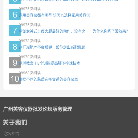
99975
次阅读
家用美容仪都有哪些 该怎么选择家用美容仪
99975
次阅读
瑜伽女神式：瘦大腿最好的动作，没有之一，为什么你练了没效果？
99973
次阅读
这样减肥才不会反弹，帮你走出减肥瓶颈
99970
次阅读
足球教案丨5个训练提高脚下控球技术
99963
次阅读
根据不同的肤质选择合适的美容仪器
广州美容仪器批发论坛版务管理
论坛介绍