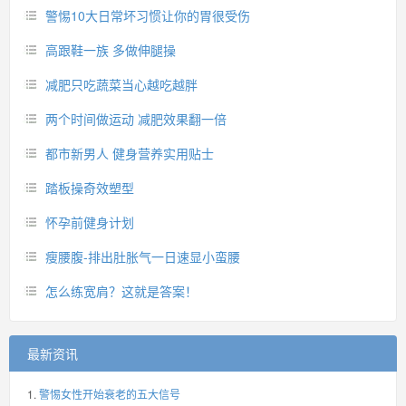
警惕10大日常坏习惯让你的胃很受伤
高跟鞋一族 多做伸腿操
减肥只吃蔬菜当心越吃越胖
两个时间做运动 减肥效果翻一倍
都市新男人 健身营养实用贴士
踏板操奇效塑型
怀孕前健身计划
瘦腰腹-排出肚胀气一日速显小蛮腰
怎么练宽肩？这就是答案！
最新资讯
警惕女性开始衰老的五大信号