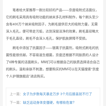
笔者给大家推荐一款比较好的产品——京度吸附式洁面仪，
它的刷毛采用具有吸附功能的纳米多孔材料制作，每个刷头至少
含有400万个纳米吸附因子，为刷毛提供巨大的吸附力量，无需
深入毛孔，便可带走污垢，达到深层洁净的效果，刷毛直径略大
于毛孔直径，刷毛不会深入毛孔，保护肌肤屏障不受损。
刷毛中添加了抗菌因子——银离子抗菌剂，吸附式刷毛的抗
菌性能很优越，不容易滋生细菌，京度还根据不同肤质的人设计
了6种专属的洁面刷头，MM们可以根据自己的肤质选择适合自己
的刷头，温和亲肤不刺激，想要购买的MM可以在天猫搜索“京度
个人护理旗舰店”进店购买。
上一篇：
女子为步数每天暴走万步 3个月后膝盖就不行了
下一篇：
缺乏运动身体变僵硬，有哪些危害?