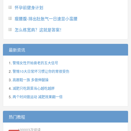
怀孕前健身计划
瘦腰腹-排出肚胀气一日速显小蛮腰
怎么练宽肩？这就是答案！
最新资讯
警惕女性开始衰老的五大信号
警惕10大日常坏习惯让你的胃很受伤
高跟鞋一族 多做伸腿操
减肥只吃蔬菜当心越吃越胖
两个时间做运动 减肥效果翻一倍
热门教程
100003
次阅读