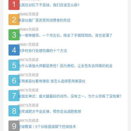
在高压对抗下不丢球，我们应该怎么练?
99986
次阅读
美容仪器厂是否受到消费者的欢迎
99984
次阅读
用一根伸展带，一个月左右，除去了手臂拜拜肉，背也变薄了
99981
次阅读
跑步时自行处理伤痛的十个方法
99976
次阅读
为什么瑜伽大师都是男性？因为男权，让女性失去同等的机会
99975
次阅读
家用美容仪都有哪些 该怎么选择家用美容仪
99975
次阅读
瑜伽女神式：瘦大腿最好的动作，没有之一，为什么你练了没效果？
99973
次阅读
这样减肥才不会反弹，帮你走出减肥瓶颈
99970
次阅读
足球教案丨5个训练提高脚下控球技术