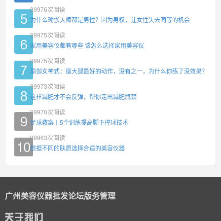
99976
次阅读
为什么瑜伽大师都是男性？因为男权，让女性失去同等的机会
99975
次阅读
家用美容仪都有哪些 该怎么选择家用美容仪
99975
次阅读
瑜伽女神式：瘦大腿最好的动作，没有之一，为什么你练了没效果？
99973
次阅读
这样减肥才不会反弹，帮你走出减肥瓶颈
99970
次阅读
足球教案丨5个训练提高脚下控球技术
99963
次阅读
根据不同的肤质选择合适的美容仪器
广州美容仪器批发论坛版务管理