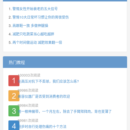
警惕女性开始衰老的五大信号
警惕10大日常坏习惯让你的胃很受伤
高跟鞋一族 多做伸腿操
减肥只吃蔬菜当心越吃越胖
两个时间做运动 减肥效果翻一倍
热门教程
100003
次阅读
在高压对抗下不丢球，我们应该怎么练?
99986
次阅读
美容仪器厂是否受到消费者的欢迎
99984
次阅读
用一根伸展带，一个月左右，除去了手臂拜拜肉，背也变薄了
99981
次阅读
跑步时自行处理伤痛的十个方法