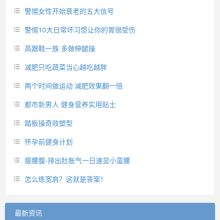
警惕女性开始衰老的五大信号
警惕10大日常坏习惯让你的胃很受伤
高跟鞋一族 多做伸腿操
减肥只吃蔬菜当心越吃越胖
两个时间做运动 减肥效果翻一倍
都市新男人 健身营养实用贴士
踏板操奇效塑型
怀孕前健身计划
瘦腰腹-排出肚胀气一日速显小蛮腰
怎么练宽肩？这就是答案！
最新资讯