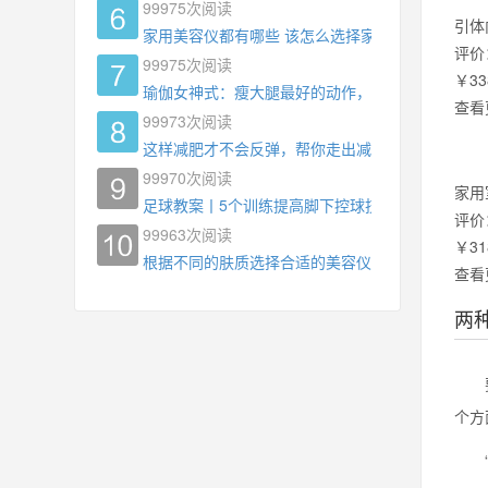
99975
次阅读
引体
家用美容仪都有哪些 该怎么选择家用美容仪
评价
99975
次阅读
￥33
瑜伽女神式：瘦大腿最好的动作，没有之一，为什
查看
99973
次阅读
这样减肥才不会反弹，帮你走出减肥瓶颈
99970
次阅读
家用
足球教案丨5个训练提高脚下控球技术
评价
99963
次阅读
￥31
根据不同的肤质选择合适的美容仪器
查看
两
要训
个方
“提