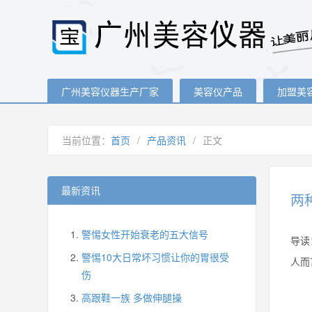
广州美容仪器生产厂家
美容仪产品
加盟美
当前位置：
首页
/
产品资讯
/
正文
最新资讯
两
警惕女性开始衰老的五大信号
导读
警惕10大日常坏习惯让你的胃很受
人而
伤
高跟鞋一族 多做伸腿操