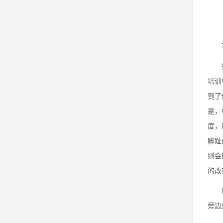
不要
很让
培训
到了
是，
度，
脚趾
则会
的改
所以
旁边