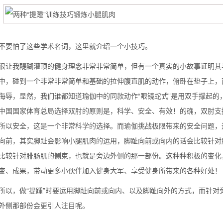
怕了这些学术名词，这里就介绍一个小技巧。
我醍醐灌顶的健身理念非常非常简单，但有一个真实的小故事证明其非
中，碰到一个非常非常简单和基础的拉伸腹直肌的动作，俯卧在垫子上，
侮辱，显然，我们谁都知道瑜伽中的同款动作“眼镜蛇式”是用双手撑起
中国国家体育总局选择双肘的原则是，科学、安全、有效！的确，双肘支
所以安全，这是一个非常科学的选择。而瑜伽挑战极限带来的安全问题，
向前，其实脚趾会影响小腿肌肉的运用，脚趾向前或向内的话会比较针对
比较针对腓肠肌的侧束，也就是旁边外侧的那一部份。这种种积极的变化，
变、成果，带动更多小伙伴加入健身大军、享受健身所带来的各种好处！
，做“提踵”时要运用脚趾向前或向内、以及脚趾向外的方式，而针对
外侧那部份会更引人注目呢。