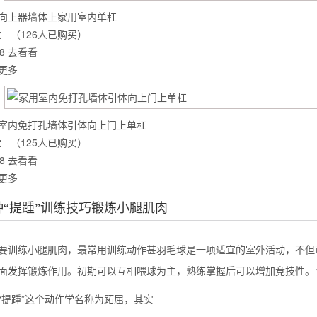
向上器墙体上家用室内单杠
：
（126人已购买）
8
去看看
么你练了没效果？
更多
室内免打孔墙体引体向上门上单杠
：
（125人已购买）
8
去看看
更多
种“提踵”训练技巧锻炼小腿肌肉
练小腿肌肉，最常用训练动作甚羽毛球是一项适宜的室外活动，不但可
面发挥锻炼作用。初期可以互相喂球为主，熟练掌握后可以增加竞技性。至可以说
踵”这个动作学名称为跖屈，其实