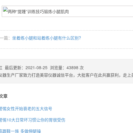
一篇：
坐着练小腿和站着练小腿有什么区别?
杠
最后更新：
2021-08-25
浏览量：
43898
次
仪器生产厂家致力打造美容仪器诚信平台，大批客户在此共赢获利，走上
文章
警惕女性开始衰老的五大信号
警惕10大日常坏习惯让你的胃很受伤
高跟鞋一族 多做伸腿操