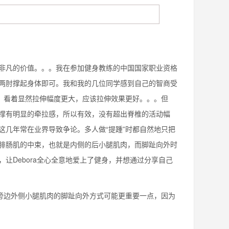
凡的价值。。。我在参加健身教练的中国国家职业资格
两肘撑起身体即可。我和我的几位同学感到自己的智商受
的，看着显然拉伸幅度更大，应该拉伸效果更好。。。但
撑有明显的牵拉感，所以有效，没有超出脊椎的活动幅
这几年常在业界导致争论。多人做“提踵”时都自然地只把
腓肠肌的中束，也就是内侧的后小腿肌肉，而脚趾向外时
让Debora全心全意地爱上了健身，并想通过分享自己
旁边外侧小腿肌肉的脚趾向外方式可能更重要一点，因为