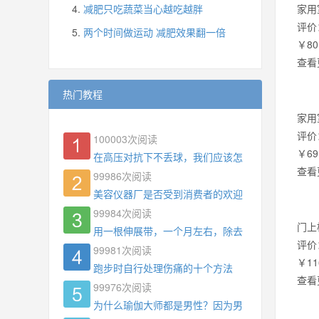
减肥只吃蔬菜当心越吃越胖
家用
评价
两个时间做运动 减肥效果翻一倍
￥80
查看
热门教程
家用
评价
100003
次阅读
￥69
在高压对抗下不丢球，我们应该怎么练?
查看
99986
次阅读
美容仪器厂是否受到消费者的欢迎
99984
次阅读
门上
用一根伸展带，一个月左右，除去了手臂拜拜肉，
评价
99981
次阅读
￥11
跑步时自行处理伤痛的十个方法
查看
99976
次阅读
为什么瑜伽大师都是男性？因为男权，让女性失去