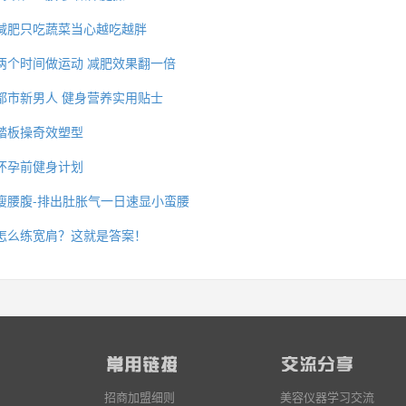
减肥只吃蔬菜当心越吃越胖
两个时间做运动 减肥效果翻一倍
都市新男人 健身营养实用贴士
踏板操奇效塑型
怀孕前健身计划
瘦腰腹-排出肚胀气一日速显小蛮腰
怎么练宽肩？这就是答案！
招商加盟细则
美容仪器学习交流