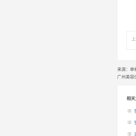
上
来源：
单
广州美容
相关