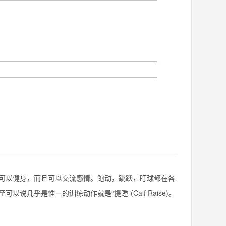
以健身，而且可以交流感情。跑动，跳跃，盯球都在各
几乎是惟一的训练动作就是“提踵”(Calf Raise)。