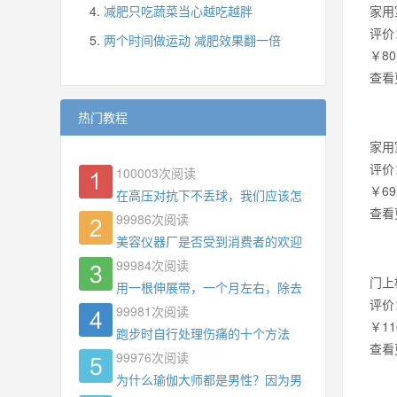
减肥只吃蔬菜当心越吃越胖
家用
评价
两个时间做运动 减肥效果翻一倍
￥80
查看
热门教程
家用
评价
100003
次阅读
￥69
在高压对抗下不丢球，我们应该怎么练?
查看
99986
次阅读
美容仪器厂是否受到消费者的欢迎
99984
次阅读
门上
用一根伸展带，一个月左右，除去了手臂拜拜肉，
评价
99981
次阅读
￥11
跑步时自行处理伤痛的十个方法
查看
99976
次阅读
为什么瑜伽大师都是男性？因为男权，让女性失去