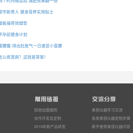
两个时间做运动 减肥效果翻一倍
都市新男人 健身营养实用贴士
踏板操奇效塑型
怀孕前健身计划
瘦腰腹-排出肚胀气一日速显小蛮腰
怎么练宽肩？这就是答案！
招商加盟细则
美容仪器学习交流
合作开发及定制
各类美容仪器定制步骤
2019年新产品研发
新手使用美容仪器问答