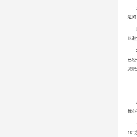
如果
进的
比如
以避
2.
已经
减肥
如果
标心
一般
10