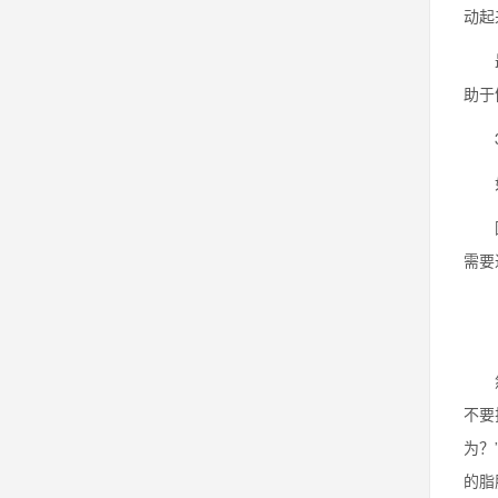
动起
最后
助于
3.
如果
因为
需要
然后
不要
为？
的脂