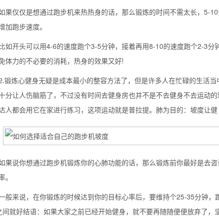
仅仅是想通过跑步机来热热身的话，那么锻炼的时间不需太长，5-10
增加跑步速度。
开头可以用4-6的速度跑个3-5分钟，接着再用8-10的速度跑个2-3分
免体力的不必要的消耗，热身的效果又好!
锻炼心健身无疑是成本最小的整容方法了，但是许多人在忙碌的生活当
十分让人伤脑筋了，不过没有时间去健身房也并不是不去健身不去运动的
达人都会用它在家进行练习，这项运动就是普拉提。肺为目的：坡度让健
说你想通过跑步机锻炼你的心肺功能的话，那么锻炼前你最好是去咨询
率。
来说，在你锻炼的时候达到你的目标心率后，要维持个25-35分钟，跑
°之间就好结语：如果大家之前已经开始健身，就不要再随随便便放弃了，