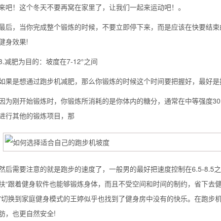
来吧！这个冬天不要再窝在家里了，让我们一起来运动吧！。
，当你完成整个锻炼的时候，不要立即停下来，而是应该在快要结束的
健身效果!
减肥为目的：坡度在7-12°之间
是想通过跑步机减肥，那么你锻炼的时候这个时间要把握好，最好是控制
刚开始锻炼时，你锻炼所消耗的是你体内的糖分，通常在中等强度30
进行其他的锻炼项目，那
需要注意的就是跑步的速度了，一般男的最好把速度控制在6.5-8.5之间
扶“跟着健身软件也能够锻炼身体，而且不受空间和时间的制约，省下去
”切换到家庭健身模式的王婷似乎也找到了健身房中没有的快乐。在跑步
肪，也更自然安全!