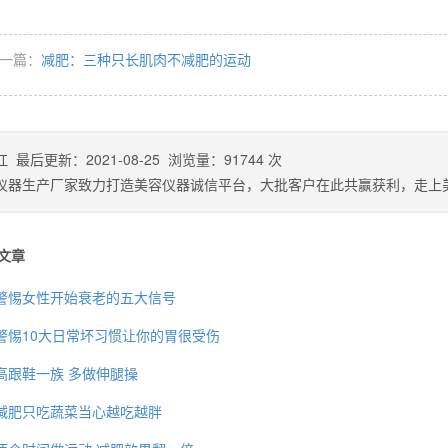
一篇：
减肥：三种只长肌肉不减肥的运动
杠
最后更新：
2021-08-25
浏览量：
91744
次
仪器生产厂家致力打造美容仪器诚信平台，大批客户在此共赢获利，走上
文章
警惕女性开始衰老的五大信号
警惕10大日常坏习惯让你的胃很受伤
高跟鞋一族 多做伸腿操
减肥只吃蔬菜当心越吃越胖