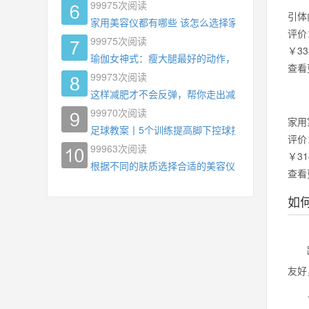
99975
次阅读
引体
家用美容仪都有哪些 该怎么选择家用美容仪
评价
99975
次阅读
￥33
瑜伽女神式：瘦大腿最好的动作，没有之一，为什
查看
99973
次阅读
这样减肥才不会反弹，帮你走出减肥瓶颈
99970
次阅读
家用
足球教案丨5个训练提高脚下控球技术
评价
99963
次阅读
￥31
根据不同的肤质选择合适的美容仪器
查看
如
跑步
友好
1.