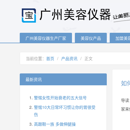
广州美容仪器生产厂家
美容仪产品
加盟美
当前位置：
首页
/
产品资讯
/
正文
最新资讯
如
警惕女性开始衰老的五大信号
导读
警惕10大日常坏习惯让你的胃很受
家来
伤
高跟鞋一族 多做伸腿操