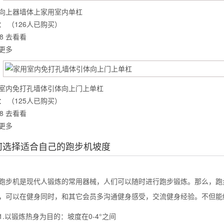
向上器墙体上家用室内单杠
：
（126人已购买）
8
去看看
么你练了没效果？
更多
室内免打孔墙体引体向上门上单杠
：
（125人已购买）
8
去看看
更多
何选择适合自己的跑步机坡度
机是现代人锻炼的常用器械，人们可以随时进行跑步锻炼。那么，跑步
，可以在健身同时，和其它会员多沟通健身感受，交流健身经验。不但能
以锻炼热身为目的：坡度在0-4°之间