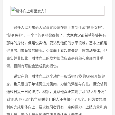
很多人以为想必大家肯定经常在网上看到什么“健身女神”、
“健身男神”，一个个的身材都好极了，大家肯定都希望能够拥有
那样的身材，但是说实话，要达到他们的水平很难，基本上都是
健身房用来营销的噱头。引体向上看起来像是手臂带动身体，但
事实并非如此，引体向上的发力部位应该是背部和腹部而非手
臂，否则有可能会造成肌肉损伤。
说实在的，引体向上这个动作一般当初17岁的Greg开始健
身，也只是出于年轻男生对肌肉、力量的渴望与向往。但没想到
通过日复一日的坚持、积累，竟帮他真正实现了从“路人甲身材”
到“肌肉巨无霸”的华丽蜕变！的人还真做不了几个。因为要想顺
利的完成引体向上，要求练习者具有一定的握力、上肢力量和肩
带力量，这个力量必须能克服自身体重才能完成