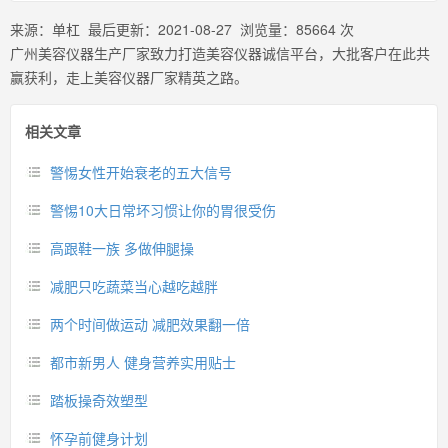
来源：
单杠
最后更新：
2021-08-27
浏览量：
85664
次
广州美容仪器生产厂家致力打造美容仪器诚信平台，大批客户在此共
赢获利，走上美容仪器厂家精英之路。
相关文章
警惕女性开始衰老的五大信号
警惕10大日常坏习惯让你的胃很受伤
高跟鞋一族 多做伸腿操
减肥只吃蔬菜当心越吃越胖
两个时间做运动 减肥效果翻一倍
都市新男人 健身营养实用贴士
踏板操奇效塑型
怀孕前健身计划