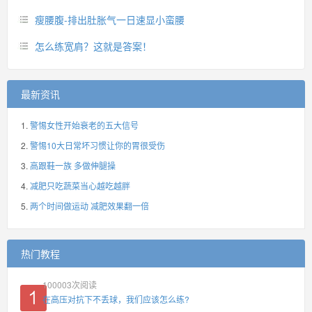
瘦腰腹-排出肚胀气一日速显小蛮腰
怎么练宽肩？这就是答案！
最新资讯
警惕女性开始衰老的五大信号
警惕10大日常坏习惯让你的胃很受伤
高跟鞋一族 多做伸腿操
减肥只吃蔬菜当心越吃越胖
两个时间做运动 减肥效果翻一倍
热门教程
100003
次阅读
在高压对抗下不丢球，我们应该怎么练?