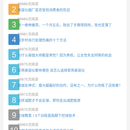
99986
次阅读
美容仪器厂是否受到消费者的欢迎
99984
次阅读
用一根伸展带，一个月左右，除去了手臂拜拜肉，背也变薄了
99981
次阅读
跑步时自行处理伤痛的十个方法
99976
次阅读
为什么瑜伽大师都是男性？因为男权，让女性失去同等的机会
99975
次阅读
家用美容仪都有哪些 该怎么选择家用美容仪
99975
次阅读
瑜伽女神式：瘦大腿最好的动作，没有之一，为什么你练了没效果？
99973
次阅读
这样减肥才不会反弹，帮你走出减肥瓶颈
99970
次阅读
足球教案丨5个训练提高脚下控球技术
99963
次阅读