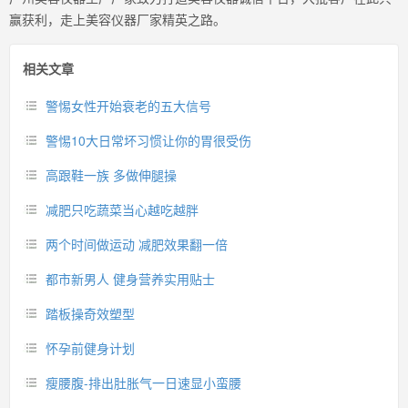
赢获利，走上美容仪器厂家精英之路。
相关文章
警惕女性开始衰老的五大信号
警惕10大日常坏习惯让你的胃很受伤
高跟鞋一族 多做伸腿操
减肥只吃蔬菜当心越吃越胖
两个时间做运动 减肥效果翻一倍
都市新男人 健身营养实用贴士
踏板操奇效塑型
怀孕前健身计划
瘦腰腹-排出肚胀气一日速显小蛮腰