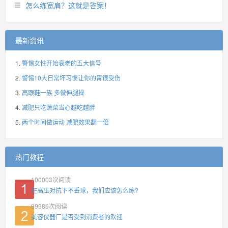
怎么练宽肩？这就是答案！
最新资讯
警惕女性开始衰老的五大信号
警惕10大日常坏习惯让你的胃很受伤
高跟鞋一族 多做伸腿操
减肥只吃蔬菜当心越吃越胖
两个时间做运动 减肥效果翻一倍
热门教程
100003
次阅读
在高压对抗下不丢球，我们应该怎么练?
99986
次阅读
美容仪器厂是否受到消费者的欢迎