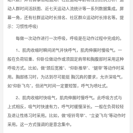
动人群时间活跃图、近七天运动人流统计等一系列数据集成。屏
幕一角，还有社群运动时长排名、社区群众运动时长排名等。提
示：习惯性呼吸)
每做一次动作进行一次呼吸，呼吸是在动作过程中完成的。
1、肌肉收缩时瞬间闭气并快呼气，肌肉伸展时慢吸气。一
般在负荷较重、仰卧位做动作或须固定肩带和胸腹部时采用这种
呼吸方式。比如，做“颈后宽推”、“仰卧推举”、“腿举”等动作时采
用。胸部练习时，为达到尽可能挺 胸沉肩的要求，允许深吸气，
如“仰卧飞鸟”，但闭气时间一定要短暂，呼气为喷吐式。
2、肌肉收缩时快吸气，肌肉伸展时慢呼气。此呼吸方式与
上式相反，吸气时快速有力，呼气时缓慢深长。一般在负荷较轻
及退让性练习时采用。比如，做“哑铃弯举”、“立姿飞鸟”等动作时
采用。这一方式强调的是意念集中。