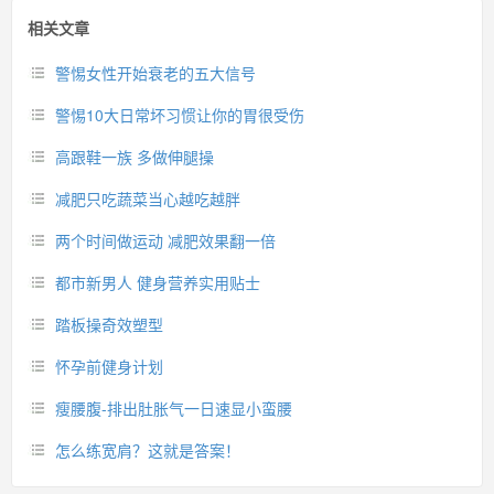
相关文章
警惕女性开始衰老的五大信号
警惕10大日常坏习惯让你的胃很受伤
高跟鞋一族 多做伸腿操
减肥只吃蔬菜当心越吃越胖
两个时间做运动 减肥效果翻一倍
都市新男人 健身营养实用贴士
踏板操奇效塑型
怀孕前健身计划
瘦腰腹-排出肚胀气一日速显小蛮腰
怎么练宽肩？这就是答案！