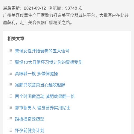
最后更新：
2021-09-12
浏览量：
93748
次
广州美容仪器生产厂家致力打造美容仪器诚信平台，大批客户在此共
赢获利，走上美容仪器厂家精英之路。
相关文章
警惕女性开始衰老的五大信号
警惕10大日常坏习惯让你的胃很受伤
高跟鞋一族 多做伸腿操
减肥只吃蔬菜当心越吃越胖
两个时间做运动 减肥效果翻一倍
都市新男人 健身营养实用贴士
踏板操奇效塑型
怀孕前健身计划