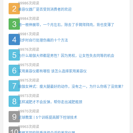
99986
次阅读
美容仪器厂是否受到消费者的欢迎
99984
次阅读
用一根伸展带，一个月左右，除去了手臂拜拜肉，背也变薄了
99981
次阅读
跑步时自行处理伤痛的十个方法
99976
次阅读
为什么瑜伽大师都是男性？因为男权，让女性失去同等的机会
99975
次阅读
家用美容仪都有哪些 该怎么选择家用美容仪
99975
次阅读
瑜伽女神式：瘦大腿最好的动作，没有之一，为什么你练了没效果？
99973
次阅读
这样减肥才不会反弹，帮你走出减肥瓶颈
99970
次阅读
足球教案丨5个训练提高脚下控球技术
99963
次阅读
根据不同的肤质选择合适的美容仪器