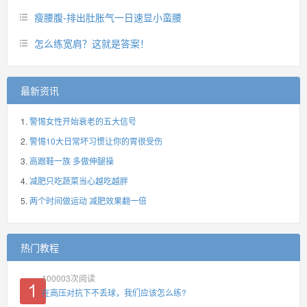
瘦腰腹-排出肚胀气一日速显小蛮腰
怎么练宽肩？这就是答案！
最新资讯
警惕女性开始衰老的五大信号
警惕10大日常坏习惯让你的胃很受伤
高跟鞋一族 多做伸腿操
减肥只吃蔬菜当心越吃越胖
两个时间做运动 减肥效果翻一倍
热门教程
100003
次阅读
在高压对抗下不丢球，我们应该怎么练?