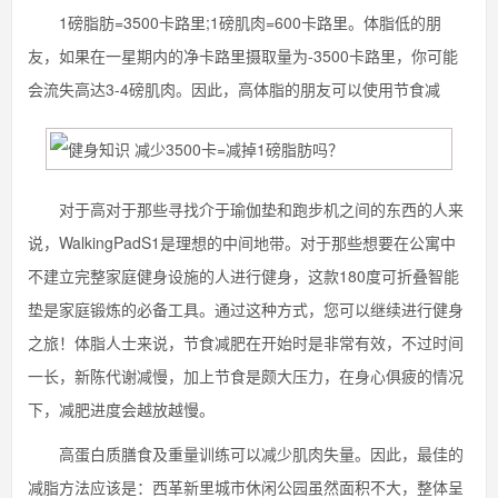
1磅脂肪=3500卡路里;1磅肌肉=600卡路里。体脂低的朋
友，如果在一星期内的净卡路里摄取量为-3500卡路里，你可能
会流失高达3-4磅肌肉。因此，高体脂的朋友可以使用节食减
对于高对于那些寻找介于瑜伽垫和跑步机之间的东西的人来
说，WalkingPadS1是理想的中间地带。对于那些想要在公寓中
不建立完整家庭健身设施的人进行健身，这款180度可折叠智能
垫是家庭锻炼的必备工具。通过这种方式，您可以继续进行健身
之旅！体脂人士来说，节食减肥在开始时是非常有效，不过时间
一长，新陈代谢减慢，加上节食是颇大压力，在身心俱疲的情况
下，减肥进度会越放越慢。
高蛋白质膳食及重量训练可以减少肌肉失量。因此，最佳的
减脂方法应该是：西革新里城市休闲公园虽然面积不大，整体呈