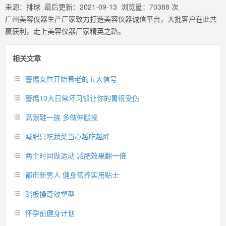
来源：
排球
最后更新：
2021-09-13
浏览量：
70388
次
广州美容仪器生产厂家致力打造美容仪器诚信平台，大批客户在此共
赢获利，走上美容仪器厂家精英之路。
相关文章
警惕女性开始衰老的五大信号
警惕10大日常坏习惯让你的胃很受伤
高跟鞋一族 多做伸腿操
减肥只吃蔬菜当心越吃越胖
两个时间做运动 减肥效果翻一倍
都市新男人 健身营养实用贴士
踏板操奇效塑型
怀孕前健身计划