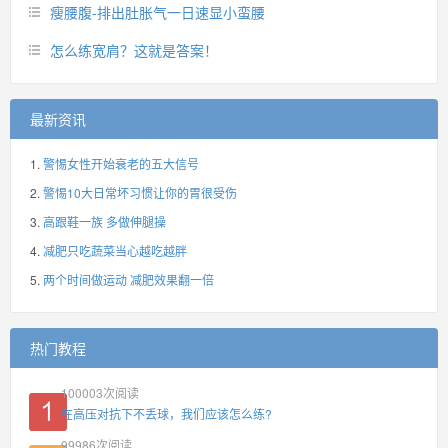
瘦腰腹-排出肚胀气一日速显小蛮腰
怎么练宽肩？这就是答案！
最新资讯
警惕女性开始衰老的五大信号
警惕10大日常坏习惯让你的胃很受伤
高跟鞋一族 多做伸腿操
减肥只吃蔬菜当心越吃越胖
两个时间做运动 减肥效果翻一倍
热门教程
100003
次阅读
在高压对抗下不丢球，我们应该怎么练?
99986
次阅读