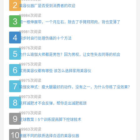
美容仪器厂是否受到消费者的欢迎
99984
次阅读
用一根伸展带，一个月左右，除去了手臂拜拜肉，背也变薄了
99981
次阅读
跑步时自行处理伤痛的十个方法
99976
次阅读
为什么瑜伽大师都是男性？因为男权，让女性失去同等的机会
99975
次阅读
家用美容仪都有哪些 该怎么选择家用美容仪
99975
次阅读
瑜伽女神式：瘦大腿最好的动作，没有之一，为什么你练了没效果？
99973
次阅读
这样减肥才不会反弹，帮你走出减肥瓶颈
99970
次阅读
足球教案丨5个训练提高脚下控球技术
99963
次阅读
根据不同的肤质选择合适的美容仪器