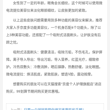
女性到了一定的年龄，眼角会长细纹，这个时候可以使用微
电流提拉美容仪来淡化眼部细纹，让皮肤更加的紧致。
以上这些皮肤问题需要用到多种功能的美容仪来解决，推荐
大家入手京度多功能美容仪，一个机身匹配4个功能头，除了以
上3种美容功能，还搭配了一个吸附式洁面刷头，让护肤没有后
顾之忧。
吸附式洁面刷头：健康清洁，吸除污垢，不伤毛孔，保护屏
障。离子导入导出：导出污垢，导入营养，红蓝光疗，细致修
护。冷热双敷头：冷敷消肿，晒后镇静，热敷舒缓，淡化眼圈。
微电流提拉：焕活肌底，紧致肌肤，塑造V脸，震动按摩。
想要购买的朋友可以在天猫搜索“京度个人护理旗舰店”进店
购买，99划算节期间购买更优惠哦。
上一篇：
只要一个球就能帮你搞定练腹肌和手臂！