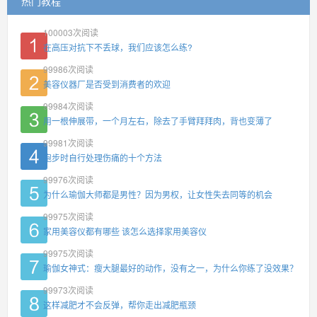
热门教程
100003
次阅读
在高压对抗下不丢球，我们应该怎么练?
99986
次阅读
美容仪器厂是否受到消费者的欢迎
99984
次阅读
用一根伸展带，一个月左右，除去了手臂拜拜肉，背也变薄了
99981
次阅读
跑步时自行处理伤痛的十个方法
99976
次阅读
为什么瑜伽大师都是男性？因为男权，让女性失去同等的机会
99975
次阅读
家用美容仪都有哪些 该怎么选择家用美容仪
99975
次阅读
瑜伽女神式：瘦大腿最好的动作，没有之一，为什么你练了没效果？
99973
次阅读
这样减肥才不会反弹，帮你走出减肥瓶颈