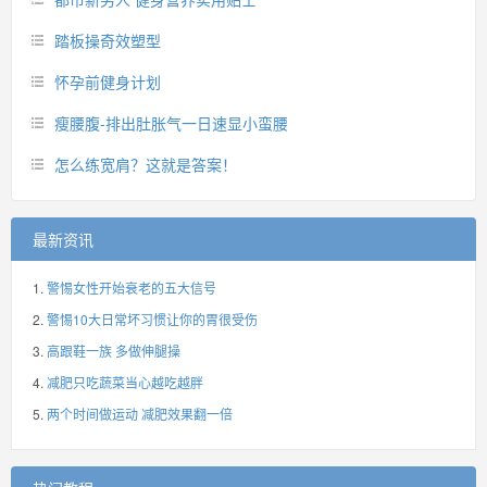
踏板操奇效塑型
怀孕前健身计划
瘦腰腹-排出肚胀气一日速显小蛮腰
怎么练宽肩？这就是答案！
最新资讯
警惕女性开始衰老的五大信号
警惕10大日常坏习惯让你的胃很受伤
高跟鞋一族 多做伸腿操
减肥只吃蔬菜当心越吃越胖
两个时间做运动 减肥效果翻一倍