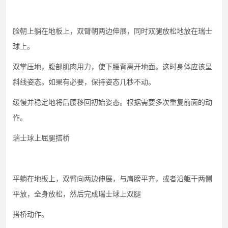
脸朝上躺在地板上，双臂朝两边伸展，同时双腿放松地放在瑞士
球上。
双掌压地，腹部肌肉用力，使下腰背离开地面。这时身体应该呈
斜线姿态。如果有必要，保持姿态几秒不动。
缓慢并稳定地将后腰移回初始姿态。根据需要多次重复前面的动
作。
瑞士球上屈腿搭桥
平躺在地板上，双臂向两边伸展，与肩膀平齐，或者沿躯干两侧
平放，全身放松，然后完成瑞士球上双腿
搭桥动作。