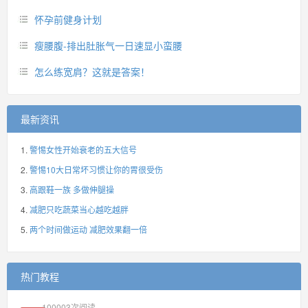
怀孕前健身计划
瘦腰腹-排出肚胀气一日速显小蛮腰
怎么练宽肩？这就是答案！
最新资讯
警惕女性开始衰老的五大信号
警惕10大日常坏习惯让你的胃很受伤
高跟鞋一族 多做伸腿操
减肥只吃蔬菜当心越吃越胖
两个时间做运动 减肥效果翻一倍
热门教程
100003
次阅读