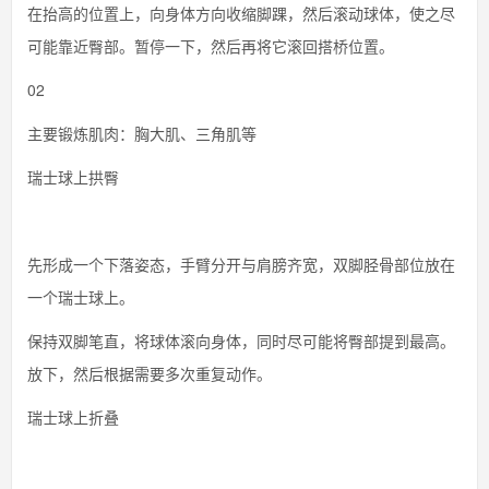
在抬高的位置上，向身体方向收缩脚踝，然后滚动球体，使之尽
可能靠近臀部。暂停一下，然后再将它滚回搭桥位置。
02
主要锻炼肌肉：胸大肌、三角肌等
瑞士球上拱臀
先形成一个下落姿态，手臂分开与肩膀齐宽，双脚胫骨部位放在
一个瑞士球上。
保持双脚笔直，将球体滚向身体，同时尽可能将臀部提到最高。
放下，然后根据需要多次重复动作。
瑞士球上折叠