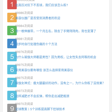
在高压对抗下不丢球，我们应该怎么练?
99986
次阅读
美容仪器厂是否受到消费者的欢迎
99984
次阅读
用一根伸展带，一个月左右，除去了手臂拜拜肉，背也变薄了
99981
次阅读
跑步时自行处理伤痛的十个方法
99976
次阅读
为什么瑜伽大师都是男性？因为男权，让女性失去同等的机会
99975
次阅读
家用美容仪都有哪些 该怎么选择家用美容仪
99975
次阅读
瑜伽女神式：瘦大腿最好的动作，没有之一，为什么你练了没效果？
99973
次阅读
这样减肥才不会反弹，帮你走出减肥瓶颈
99970
次阅读
足球教案丨5个训练提高脚下控球技术