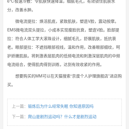
6℃极速冷敷：令肌肤快速降温，细腻毛孔，有效锁住肌肤水
分，改善水肿。
微电流提拉：焕活肌底，紧致肌肤，塑造V脸，震动按摩。
EMS微电流双头提拉，小成本实现瘦脸抗衰，塑造V脸。脸部提
拉：符合人体工学大滚珠设计，细腻毛孔，舒展肌肤，抵抗衰
老。眼部提拉：不遮挡眼部视线，温和作用，改善眼部细纹，呵
护娇嫩肌肤。将刺激表层肌肉的低频电流和刺激深层肌肉的中频
电流结合，使得肌肉得到训练，达到有效收紧的作用。
想要购买的MM可以在天猫搜索“京度个人护理旗舰店”进店购
买。
上一篇：
锻炼后为什么经常失眠 你知道原因吗
下一篇：
爬山是剧烈运动吗？什么才是剧烈运动