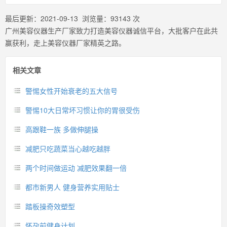
最后更新：
2021-09-13
浏览量：
93143
次
广州美容仪器生产厂家致力打造美容仪器诚信平台，大批客户在此共
赢获利，走上美容仪器厂家精英之路。
相关文章
警惕女性开始衰老的五大信号
警惕10大日常坏习惯让你的胃很受伤
高跟鞋一族 多做伸腿操
减肥只吃蔬菜当心越吃越胖
两个时间做运动 减肥效果翻一倍
都市新男人 健身营养实用贴士
踏板操奇效塑型
怀孕前健身计划