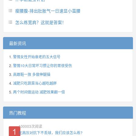
瘦腰腹-排出肚胀气一日速显小蛮腰
怎么练宽肩？这就是答案！
最新资讯
警惕女性开始衰老的五大信号
警惕10大日常坏习惯让你的胃很受伤
高跟鞋一族 多做伸腿操
减肥只吃蔬菜当心越吃越胖
两个时间做运动 减肥效果翻一倍
热门教程
100003
次阅读
在高压对抗下不丢球，我们应该怎么练?