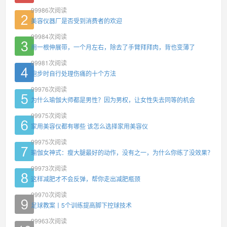
99986
次阅读
美容仪器厂是否受到消费者的欢迎
99984
次阅读
用一根伸展带，一个月左右，除去了手臂拜拜肉，背也变薄了
99981
次阅读
跑步时自行处理伤痛的十个方法
99976
次阅读
为什么瑜伽大师都是男性？因为男权，让女性失去同等的机会
99975
次阅读
家用美容仪都有哪些 该怎么选择家用美容仪
99975
次阅读
瑜伽女神式：瘦大腿最好的动作，没有之一，为什么你练了没效果？
99973
次阅读
这样减肥才不会反弹，帮你走出减肥瓶颈
99970
次阅读
足球教案丨5个训练提高脚下控球技术
99963
次阅读