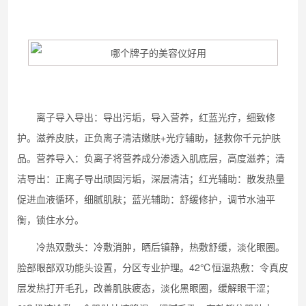
离子导入导出：导出污垢，导入营养，红蓝光疗，细致修
护。滋养皮肤，正负离子清洁嫩肤+光疗辅助，拯救你千元护肤
品。营养导入：负离子将营养成分渗透入肌底层，高度滋养；清
洁导出：正离子导出顽固污垢，深层清洁；红光辅助：散发热量
促进血液循环，细腻肌肤；蓝光辅助：舒缓修护，调节水油平
衡，锁住水分。
冷热双敷头：冷敷消肿，晒后镇静，热敷舒缓，淡化眼圈。
脸部眼部双功能头设置，分区专业护理。42℃恒温热敷：令真皮
层发热打开毛孔，改善肌肤疲态，淡化黑眼圈，缓解眼干涩；