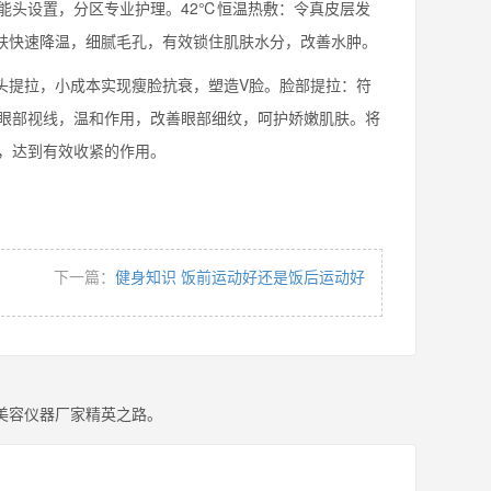
头设置，分区专业护理。42℃恒温热敷：令真皮层发
肤快速降温，细腻毛孔，有效锁住肌肤水分，改善水肿。
头提拉，小成本实现瘦脸抗衰，塑造V脸。脸部提拉：符
眼部视线，温和作用，改善眼部细纹，呵护娇嫩肌肤。将
，达到有效收紧的作用。
下一篇：
健身知识 饭前运动好还是饭后运动好
美容仪器厂家精英之路。