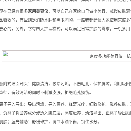
在已经有很多
家用美容仪
，可以自己在家给自己做小美容，减慢皮肤衰
品吸收的，有些则是消除水肿和黑眼圈的，一般我都建议大家使用京度多
放心的，另外，它有四大护理模式，可以满足日常护肤的需求，一机多用
式洁面刷头：健康清洁，吸除污垢，不伤毛孔，保护屏障。利用吸附式
直径，有效清洁的同时不刺激皮肤，拒绝毛孔损伤。
背也变薄了
导入导出：导出污垢，导入营养，红蓝光疗，细致修护。滋养皮肤，正
：负离子将营养成分渗透入肌底层，高度滋养；清洁导出：正离子导出顽
肌肤；蓝光辅助：舒缓修护，调节水油平衡，锁住水分。
同等的机会