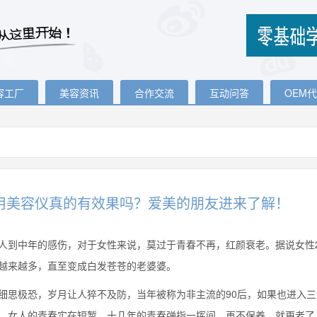
容工厂
美容资讯
合作交流
互动问答
OEM
用美容仪真的有效果吗？爱美的朋友进来了解！
中年的感伤，对于女性来说，莫过于青春不再，红颜衰老。据说女性2
越来越多，直至变成白发苍苍的老婆婆。
极恐，岁月让人猝不及防，当年被称为非主流的90后，如果也进入三十而
，女人的青春实在短暂，十几年的青春弹指一挥间，再不保养，就更老了