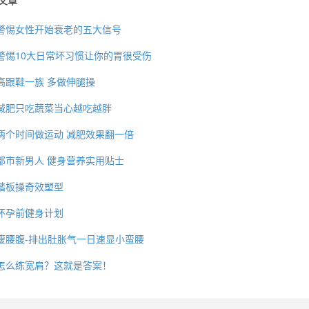
文章
警惕女性开始衰老的五大信号
警惕10大日常坏习惯让你的胃很受伤
高跟鞋一族 多做伸腿操
减肥只吃蔬菜当心越吃越胖
两个时间做运动 减肥效果翻一倍
都市新男人 健身营养实用贴士
踏板操奇效塑型
怀孕前健身计划
瘦腰腹-排出肚胀气一日速显小蛮腰
怎么练宽肩？这就是答案！