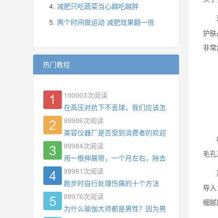
减肥只吃蔬菜当心越吃越胖
现
两个时间做运动 减肥效果翻一倍
护肤
非常
热门教程
100003
次阅读
在高压对抗下不丢球，我们应该怎么练?
99986
次阅读
美容仪器厂是否受到消费者的欢迎
吸附
99984
次阅读
毛孔
用一根伸展带，一个月左右，除去了手臂拜拜肉，
99981
次阅读
离子
跑步时自行处理伤痛的十个方法
导入
99976
次阅读
细腻
为什么瑜伽大师都是男性？因为男权，让女性失去