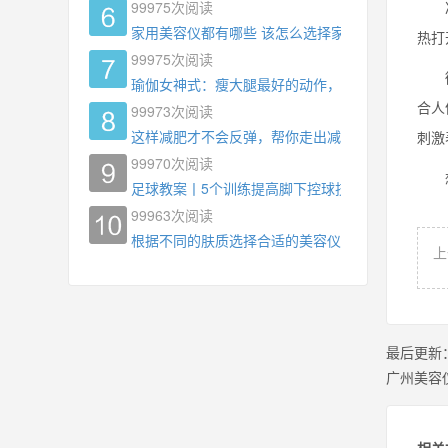
99975
次阅读
冷热
家用美容仪都有哪些 该怎么选择家用美容仪
热打
99975
次阅读
微电
瑜伽女神式：瘦大腿最好的动作，没有之一，为什
合人
99973
次阅读
这样减肥才不会反弹，帮你走出减肥瓶颈
刺激
99970
次阅读
想要
足球教案丨5个训练提高脚下控球技术
99963
次阅读
根据不同的肤质选择合适的美容仪器
上
最后更新
广州美容