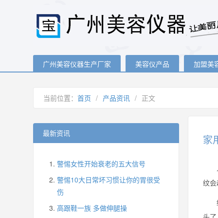
广州美容仪器生产厂家
美容仪产品
加盟美
当前位置：
首页
/
产品资讯
/
正文
最新资讯
家
警惕女性开始衰老的五大信号
人到
警惕10大日常坏习惯让你的胃很受
纹会
伤
细思
高跟鞋一族 多做伸腿操
头了