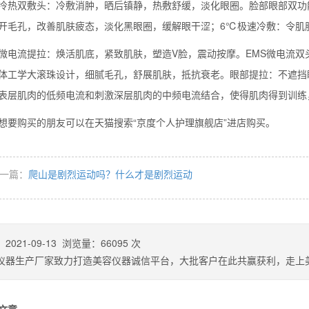
双敷头：冷敷消肿，晒后镇静，热敷舒缓，淡化眼圈。脸部眼部双功能
开毛孔，改善肌肤疲态，淡化黑眼圈，缓解眼干涩；6℃极速冷敷：令肌
流提拉：焕活肌底，紧致肌肤，塑造V脸，震动按摩。EMS微电流双
么你练了没效果？
体工学大滚珠设计，细腻毛孔，舒展肌肤，抵抗衰老。眼部提拉：不遮挡
表层肌肉的低频电流和刺激深层肌肉的中频电流结合，使得肌肉得到训练
购买的朋友可以在天猫搜索“京度个人护理旗舰店”进店购买。
一篇：
爬山是剧烈运动吗？什么才是剧烈运动
：
2021-09-13
浏览量：
66095
次
仪器生产厂家致力打造美容仪器诚信平台，大批客户在此共赢获利，走上