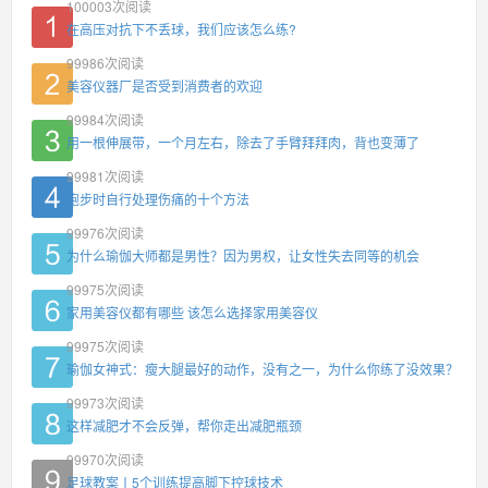
100003
次阅读
在高压对抗下不丢球，我们应该怎么练?
99986
次阅读
美容仪器厂是否受到消费者的欢迎
99984
次阅读
用一根伸展带，一个月左右，除去了手臂拜拜肉，背也变薄了
99981
次阅读
跑步时自行处理伤痛的十个方法
99976
次阅读
为什么瑜伽大师都是男性？因为男权，让女性失去同等的机会
99975
次阅读
家用美容仪都有哪些 该怎么选择家用美容仪
99975
次阅读
瑜伽女神式：瘦大腿最好的动作，没有之一，为什么你练了没效果？
99973
次阅读
这样减肥才不会反弹，帮你走出减肥瓶颈
99970
次阅读
足球教案丨5个训练提高脚下控球技术