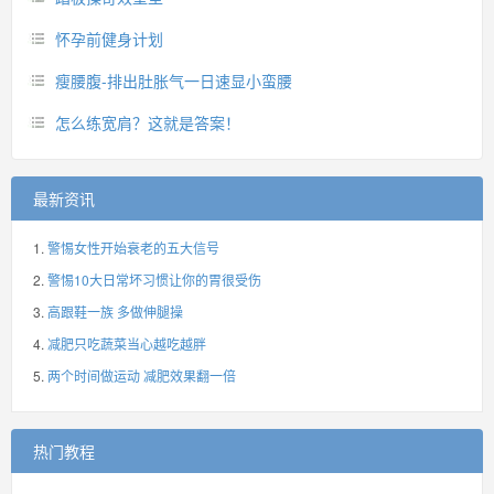
怀孕前健身计划
瘦腰腹-排出肚胀气一日速显小蛮腰
怎么练宽肩？这就是答案！
最新资讯
警惕女性开始衰老的五大信号
警惕10大日常坏习惯让你的胃很受伤
高跟鞋一族 多做伸腿操
减肥只吃蔬菜当心越吃越胖
两个时间做运动 减肥效果翻一倍
热门教程