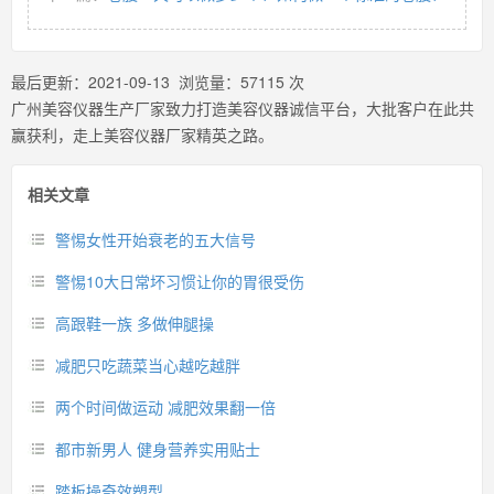
最后更新：
2021-09-13
浏览量：
57115
次
广州美容仪器生产厂家致力打造美容仪器诚信平台，大批客户在此共
赢获利，走上美容仪器厂家精英之路。
相关文章
警惕女性开始衰老的五大信号
警惕10大日常坏习惯让你的胃很受伤
高跟鞋一族 多做伸腿操
减肥只吃蔬菜当心越吃越胖
两个时间做运动 减肥效果翻一倍
都市新男人 健身营养实用贴士
踏板操奇效塑型