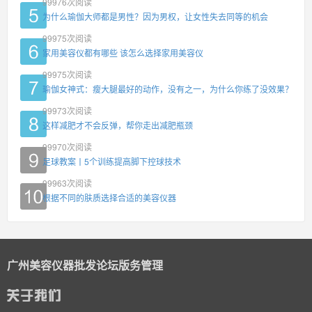
99976
次阅读
为什么瑜伽大师都是男性？因为男权，让女性失去同等的机会
99975
次阅读
家用美容仪都有哪些 该怎么选择家用美容仪
99975
次阅读
瑜伽女神式：瘦大腿最好的动作，没有之一，为什么你练了没效果？
99973
次阅读
这样减肥才不会反弹，帮你走出减肥瓶颈
99970
次阅读
足球教案丨5个训练提高脚下控球技术
99963
次阅读
根据不同的肤质选择合适的美容仪器
广州美容仪器批发论坛版务管理