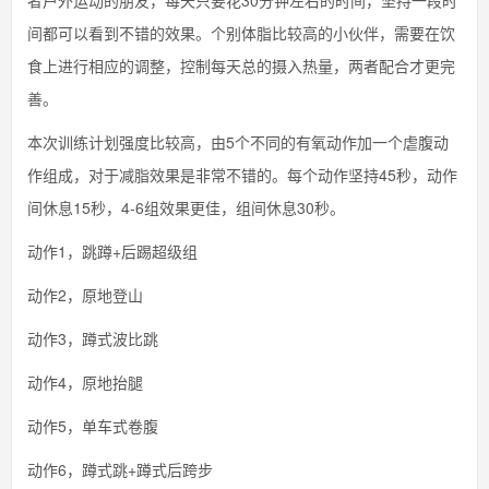
者户外运动的朋友，每天只要花30分钟左右的时间，坚持一段时
间都可以看到不错的效果。个别体脂比较高的小伙伴，需要在饮
食上进行相应的调整，控制每天总的摄入热量，两者配合才更完
善。
本次训练计划强度比较高，由5个不同的有氧动作加一个虐腹动
作组成，对于减脂效果是非常不错的。每个动作坚持45秒，动作
间休息15秒，4-6组效果更佳，组间休息30秒。
动作1，跳蹲+后踢超级组
动作2，原地登山
动作3，蹲式波比跳
动作4，原地抬腿
动作5，单车式卷腹
动作6，蹲式跳+蹲式后跨步