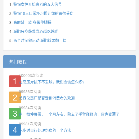
警惕女性开始衰老的五大信号
警惕10大日常坏习惯让你的胃很受伤
高跟鞋一族 多做伸腿操
减肥只吃蔬菜当心越吃越胖
两个时间做运动 减肥效果翻一倍
热门教程
100003
次阅读
在高压对抗下不丢球，我们应该怎么练?
99986
次阅读
美容仪器厂是否受到消费者的欢迎
99984
次阅读
用一根伸展带，一个月左右，除去了手臂拜拜肉，背也变薄了
99981
次阅读
跑步时自行处理伤痛的十个方法