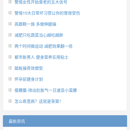
警惕女性开始衰老的五大信号
警惕10大日常坏习惯让你的胃很受伤
高跟鞋一族 多做伸腿操
减肥只吃蔬菜当心越吃越胖
两个时间做运动 减肥效果翻一倍
都市新男人 健身营养实用贴士
踏板操奇效塑型
怀孕前健身计划
瘦腰腹-排出肚胀气一日速显小蛮腰
怎么练宽肩？这就是答案！
最新资讯