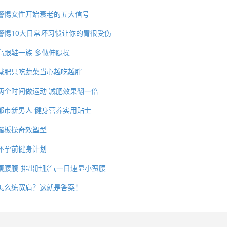
警惕女性开始衰老的五大信号
警惕10大日常坏习惯让你的胃很受伤
高跟鞋一族 多做伸腿操
减肥只吃蔬菜当心越吃越胖
两个时间做运动 减肥效果翻一倍
都市新男人 健身营养实用贴士
踏板操奇效塑型
怀孕前健身计划
瘦腰腹-排出肚胀气一日速显小蛮腰
怎么练宽肩？这就是答案！