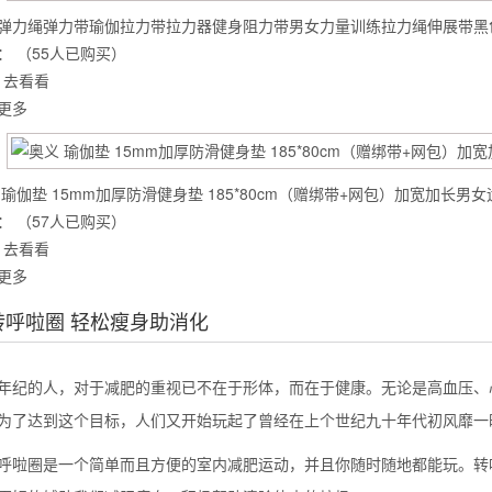
弹力绳弹力带瑜伽拉力带拉力器健身阻力带男女力量训练拉力绳伸展带黑色3
：
（55人已购买）
去看看
么你练了没效果？
更多
 瑜伽垫 15mm加厚防滑健身垫 185*80cm（赠绑带+网包）加宽加长男
：
（57人已购买）
去看看
更多
转呼啦圈 轻松瘦身助消化
年纪的人，对于减肥的重视已不在于形体，而在于健康。无论是高血压、
为了达到这个目标，人们又开始玩起了曾经在上个世纪九十年代初风靡一
呼啦圈是一个简单而且方便的室内减肥运动，并且你随时随地都能玩。转