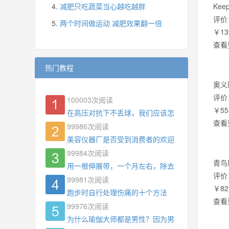
减肥只吃蔬菜当心越吃越胖
Ke
评价
两个时间做运动 减肥效果翻一倍
￥13
查看
热门教程
奥义
评价
100003
次阅读
￥55
在高压对抗下不丢球，我们应该怎么练?
查看
99986
次阅读
美容仪器厂是否受到消费者的欢迎
99984
次阅读
青鸟
用一根伸展带，一个月左右，除去了手臂拜拜肉，
评价
99981
次阅读
￥82
跑步时自行处理伤痛的十个方法
查看
99976
次阅读
为什么瑜伽大师都是男性？因为男权，让女性失去