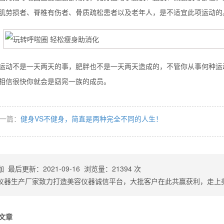
肌劳损者、脊椎有伤者、骨质疏松患者以及老年人，是不适宜此项运动的
不是一天两天的事，肥胖也不是一天两天造成的，不管你从事何种运动
相信很快你就会是窈窕一族的成员。
一篇：
健身VS不健身，简直是两种完全不同的人生！
伽
最后更新：
2021-09-16
浏览量：
21394
次
仪器生产厂家致力打造美容仪器诚信平台，大批客户在此共赢获利，走上
文章