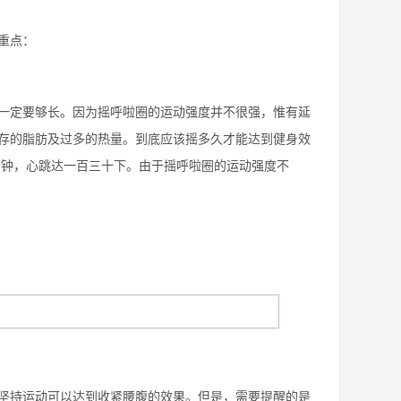
重点：
定要够长。因为摇呼啦圈的运动强度并不很强，惟有延
存的脂肪及过多的热量。到底应该摇多久才能达到健身效
分钟，心跳达一百三十下。由于摇呼啦圈的运动强度不
持运动可以达到收紧腰腹的效果。但是，需要提醒的是