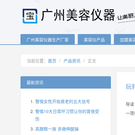
广州美容仪器生产厂家
美容仪产品
加盟美
当前位置：
首页
/
产品资讯
/
正文
最新资讯
玩
警惕女性开始衰老的五大信号
导读
警惕10大日常坏习惯让你的胃很受
一项
伤
高跟鞋一族 多做伸腿操