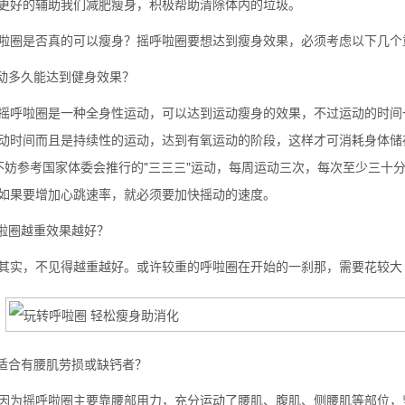
更好的辅助我们减肥瘦身，积极帮助清除体内的垃圾。
啦圈是否真的可以瘦身？摇呼啦圈要想达到瘦身效果，必须考虑以下几个
运动多久能达到健身效果？
啦圈是一种全身性运动，可以达到运动瘦身的效果，不过运动的时间一
动时间而且是持续性的运动，达到有氧运动的阶段，这样才可消耗身体储
不妨参考国家体委会推行的"三三三"运动，每周运动三次，每次至少三十
如果要增加心跳速率，就必须要加快摇动的速度。
呼啦圈越重效果越好？
，不见得越重越好。或许较重的呼啦圈在开始的一刹那，需要花较大
不适合有腰肌劳损或缺钙者？
摇呼啦圈主要靠腰部用力，充分运动了腰肌、腹肌、侧腰肌等部位，坚