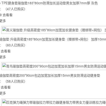
ep TPE健身垫瑜伽垫183*80cm防滑加长运动垫男女加厚7mm厚 灰色
：
（47人已购买）
9
去看看
更多
瑜伽垫 升级高密度185*80cm加宽加长健身垫（赠绑带+网包） 加厚10m
：
（60人已购买）
去看看
更多
瑜伽垫高密度200*90cm包边加宽加长加厚15mm男女防滑运动健身垫
背也变薄了
：
（58人已购买）
去看看
更多
同等的机会