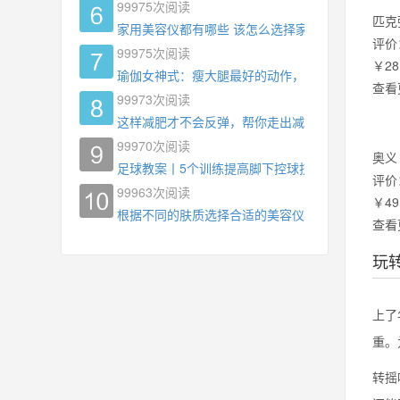
99975
次阅读
匹克
家用美容仪都有哪些 该怎么选择家用美容仪
评价
99975
次阅读
￥28
瑜伽女神式：瘦大腿最好的动作，没有之一，为什
查看
99973
次阅读
这样减肥才不会反弹，帮你走出减肥瓶颈
99970
次阅读
奥义
足球教案丨5个训练提高脚下控球技术
评价
99963
次阅读
￥49
根据不同的肤质选择合适的美容仪器
查看
玩
上了
重。
转摇