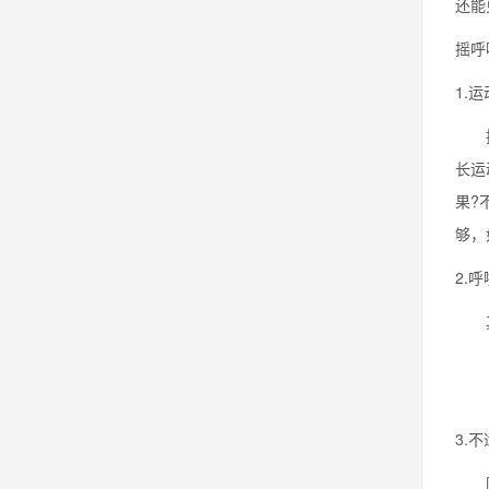
还能
摇呼
1.
摇呼
长运
果?
够，
2.
其实
3.
因为