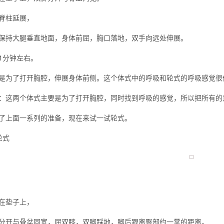
脊柱延展，
保持大腿垂直地面，身体前屈，胸口落地，双手向远处伸展。
1分钟左右。
是为了打开胸腔，伸展身体前侧。这个体式中的呼吸和轮式的呼吸感觉很
：这两个体式主要是为了打开胸腔，同时找到呼吸的感觉，所以把所有的
了上面一系列的准备，现在来试一试轮式。
轮式
在垫子上，
分开与骨盆同宽，屈双膝，双脚踩地，脚后跟离臀部约一掌的距离。