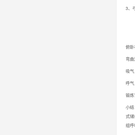
3、
俯卧
弯曲
吸气
呼气
锻炼
小结
式储
组呼