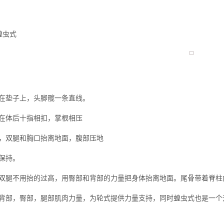
蝗虫式
么你练了没效果？
在垫子上，头脚髋一条直线。
在体后十指相扣，掌根相压
，双腿和胸口抬离地面，腹部压地
保持。
双腿不用抬的过高，用臀部和背部的力量把身体抬离地面。尾骨带着脊柱
背部，臀部，腿部肌肉力量，为轮式提供力量支持，同时蝗虫式也是一个