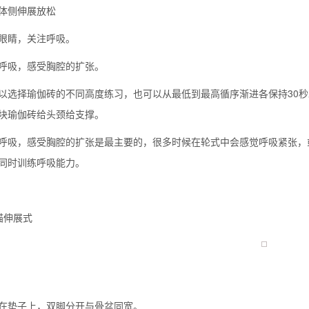
体侧伸展放松
眼睛，关注呼吸。
呼吸，感受胸腔的扩张。
以选择瑜伽砖的不同高度练习，也可以从最低到最高循序渐进各保持30
块瑜伽砖给头颈给支撑。
呼吸，感受胸腔的扩张是最主要的，很多时候在轮式中会感觉呼吸紧张，
同时训练呼吸能力。
猫伸展式
在垫子上，双脚分开与骨盆同宽。