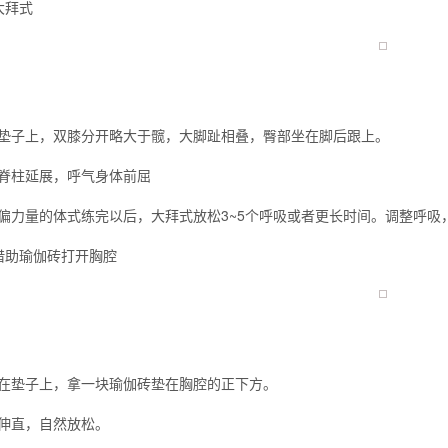
大拜式
垫子上，双膝分开略大于髋，大脚趾相叠，臀部坐在脚后跟上。
脊柱延展，呼气身体前屈
偏力量的体式练完以后，大拜式放松3~5个呼吸或者更长时间。调整呼吸
借助瑜伽砖打开胸腔
在垫子上，拿一块瑜伽砖垫在胸腔的正下方。
伸直，自然放松。