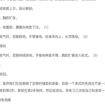
放肩膀上方，指尖朝前。
，胸腔扩张，
，收腹部，腰腹向地垫下压。（1）
吸气时，双脚踩地，手掌推地，抬身体向上，头顶落地。（2）
保持
吸气时，双脚持续踩地，手推地伸直手臂，胸腔扩展进入轮式。（3）
。
返回。
：虽然我们在前面做了足够的铺垫和准备，但是一个体式的完成也不是一
做到第2步，那就在第2步保持，然后就退出。多练习几次给自己和身体
仰卧抱膝