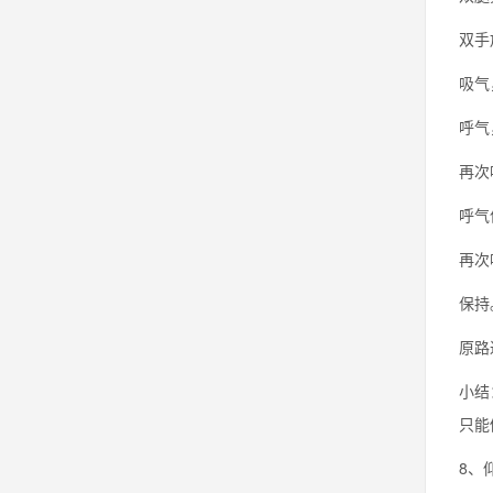
双手
吸气
呼气
再次
呼气
再次
保持
原路
小结
只能
8、