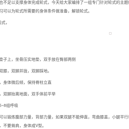
也不足以支撑身体完成轮式，今天给大家编排了一组专门针对轮式的主题
习可以为轮式所需要的身体条件做准备，解锁轮式。
船式，
垫子上，坐骨压实地垫，双手放在臀部两侧
双膝，双脚并拢，双脚踩地。
，身体微后倾，保持脊柱立直
背也变薄了
，双脚抬离地面，双手体前平举
5~8组呼吸
可以锻炼腹部力量，背部力量，如果双腿不能伸直，弯曲膝盖，小腿平行
同等的机会
，不要耸肩，身体成V型。