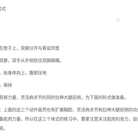
弓式
在垫子上，双脚分开与骨盆同宽
双膝，双手从外侧抓住双脚脚踝。
，抬身体向上，腹部压地
，保持
背部力量，灵活肩关节的同时拉伸大腿前侧，为下面的轮式做准备。
：上面的这三个动作虽然也有扩展胸腔，灵活肩关节和拉伸大腿前侧的功
备肌肉力量，所以在这三个体式的练习中，要更注意关注肌肉的发力，自然
吸。