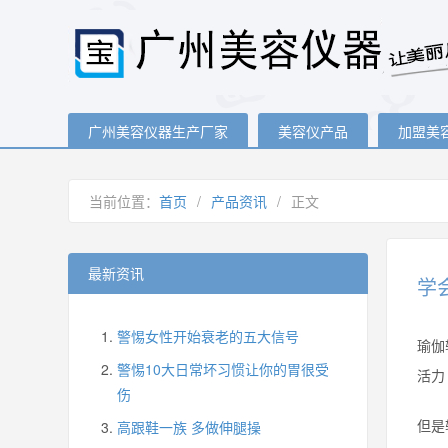
广州美容仪器生产厂家
美容仪产品
加盟美
当前位置：
首页
/
产品资讯
/
正文
最新资讯
学
警惕女性开始衰老的五大信号
瑜伽
警惕10大日常坏习惯让你的胃很受
活力
伤
但是
高跟鞋一族 多做伸腿操