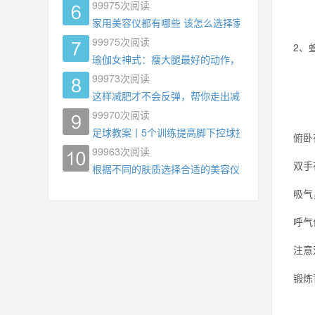
99975
次阅读
家用美容仪都有哪些 该怎么选择家用美容仪
99975
次阅读
2、
瑜伽女神式：瘦大腿最好的动作，没有之一，为什
99973
次阅读
这样减肥才不会反弹，帮你走出减肥瓶颈
99970
次阅读
足球教案丨5个训练提高脚下控球技术
俯卧
99963
次阅读
双手
根据不同的肤质选择合适的美容仪器
吸气
呼气
注意
锻炼