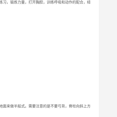
练习，锻炼力量，打开胸腔，训练呼吸和动作的配合，经
地面来做半船式。需要注意的是不要弓背，脊柱向斜上方