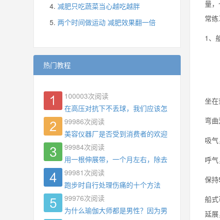
量，
减肥只吃蔬菜当心越吃越胖
常练
两个时间做运动 减肥效果翻一倍
1、
热门教程
100003
次阅读
坐在
在高压对抗下不丢球，我们应该怎么练?
弯曲
99986
次阅读
美容仪器厂是否受到消费者的欢迎
吸气
99984
次阅读
用一根伸展带，一个月左右，除去了手臂拜拜肉，
呼气
99981
次阅读
保持
跑步时自行处理伤痛的十个方法
99976
次阅读
船式
为什么瑜伽大师都是男性？因为男权，让女性失去
延展