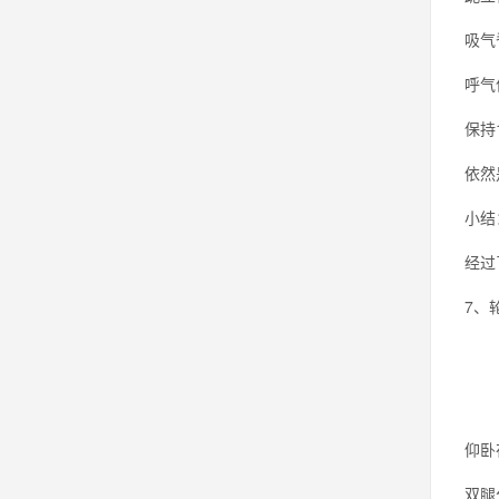
吸气
呼气
保持
依然
小结
经过
7、
仰卧
双腿