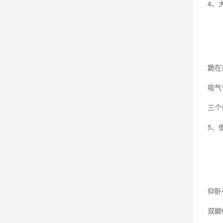
4、
跪在
吸气
三个
5、
仰卧
双脚