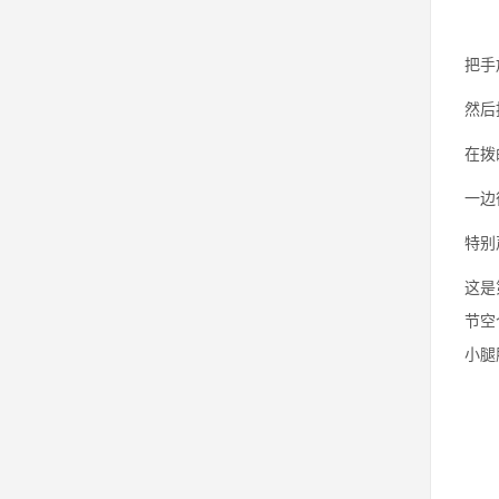
把手
然后
在拨
一边
特别
这是
节空
小腿