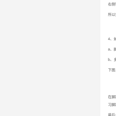
右侧
所以
4、
a、
b、
下图
在脚
习脚
最后