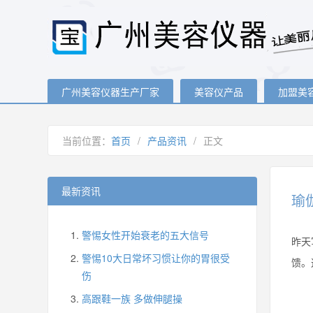
广州美容仪器生产厂家
美容仪产品
加盟美
当前位置：
首页
/
产品资讯
/
正文
最新资讯
瑜
警惕女性开始衰老的五大信号
昨天
警惕10大日常坏习惯让你的胃很受
馈。
伤
高跟鞋一族 多做伸腿操