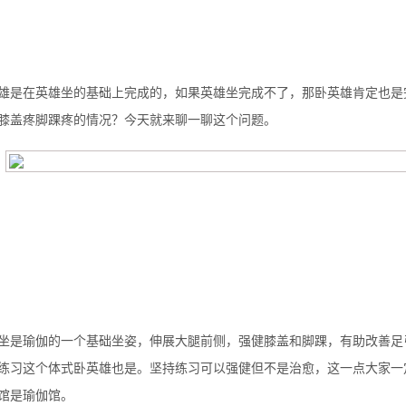
雄是在英雄坐的基础上完成的，如果英雄坐完成不了，那卧英雄肯定也是
膝盖疼脚踝疼的情况？今天就来聊一聊这个问题。
背也变薄了
坐是瑜伽的一个基础坐姿，伸展大腿前侧，强健膝盖和脚踝，有助改善足
练习这个体式卧英雄也是。坚持练习可以强健但不是治愈，这一点大家一
同等的机会
馆是瑜伽馆。