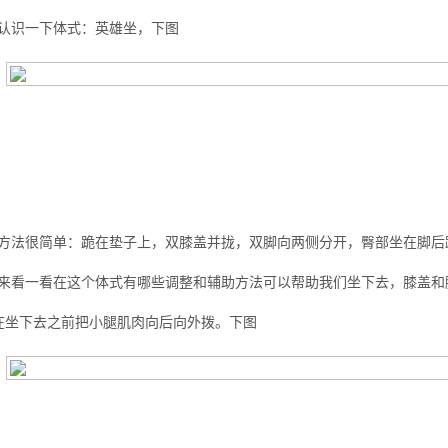
认识一下体式：英雄坐，下图
么你练了没效果？
方法很简单：跪在垫子上，双膝盖并拢，双脚向两侧分开，臀部坐在脚后
来看一看在这个体式有哪些调整和辅助方法可以帮助我们坐下去，膝盖和
在坐下去之前把小腿肌肉向后向外拨。下图