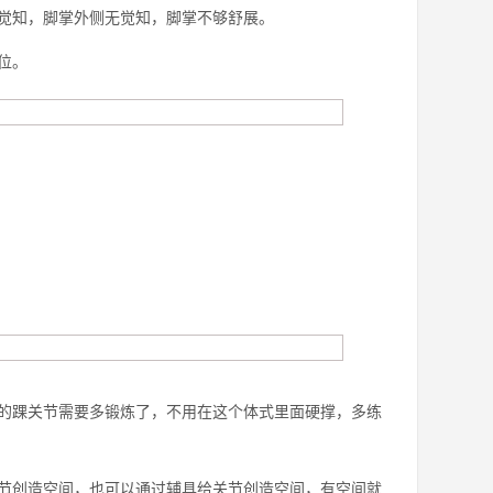
觉知，脚掌外侧无觉知，脚掌不够舒展。
位。
的踝关节需要多锻炼了，不用在这个体式里面硬撑，多练
节创造空间，也可以通过辅具给关节创造空间，有空间就