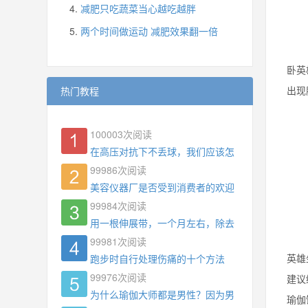
减肥只吃蔬菜当心越吃越胖
两个时间做运动 减肥效果翻一倍
卧英
出现
热门教程
100003
次阅读
在高压对抗下不丢球，我们应该怎么练?
99986
次阅读
美容仪器厂是否受到消费者的欢迎
99984
次阅读
用一根伸展带，一个月左右，除去了手臂拜拜肉，
99981
次阅读
英雄
跑步时自行处理伤痛的十个方法
99976
次阅读
建议
为什么瑜伽大师都是男性？因为男权，让女性失去
瑜伽