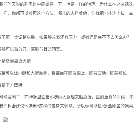
我们昨天说的卧英雄中尾骨卷一下，也是一样的道理。为什么在这废话这
一样，你都可以参照这个方法，哪儿的肉挡着他，你就把它往边上拔一点
做了第一步调整以后，如果膝关节还有压力，或者还是坐不下去怎么办？
双膝可以微分开，直到与骨盆同宽。
小腿尽量靠近大腿，
甚至可以让小腿和大腿重叠，臀部坐在脚后跟上，脚背压地、脚踝顺位
臀部下方垫砖
可能要问了，在b和c里面当小腿向大腿越来越靠近，直到重叠的时候，
我们也会建议他选用c这样的姿势来调整。所以你可以说c是金刚坐的简