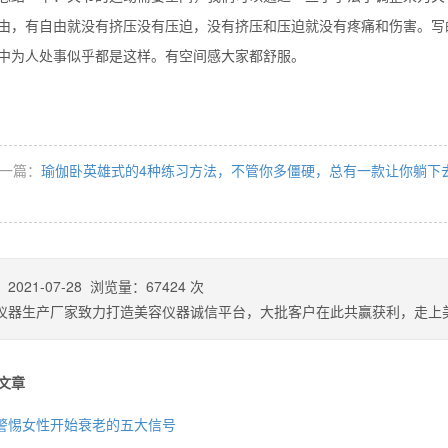
由，有自由就没有挤压没有压迫，没有挤压和压迫就没有疼痛和伤害。写
中为人处事似乎都是这样。有空间感大家都舒服。
一篇：
瑜伽卧英雄式的4种练习方法，不管你多僵硬，总有一款让你躺下
：
2021-07-28
浏览量：
67424
次
仪器生产厂家致力打造美容仪器诚信平台，大批客户在此共赢获利，走上
文章
警惕女性开始衰老的五大信号