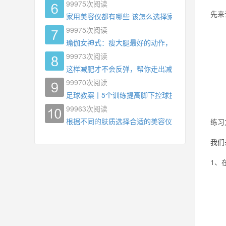
99975
次阅读
先来
家用美容仪都有哪些 该怎么选择家用美容仪
99975
次阅读
瑜伽女神式：瘦大腿最好的动作，没有之一，为什
99973
次阅读
这样减肥才不会反弹，帮你走出减肥瓶颈
99970
次阅读
足球教案丨5个训练提高脚下控球技术
99963
次阅读
根据不同的肤质选择合适的美容仪器
练习
我们
1、