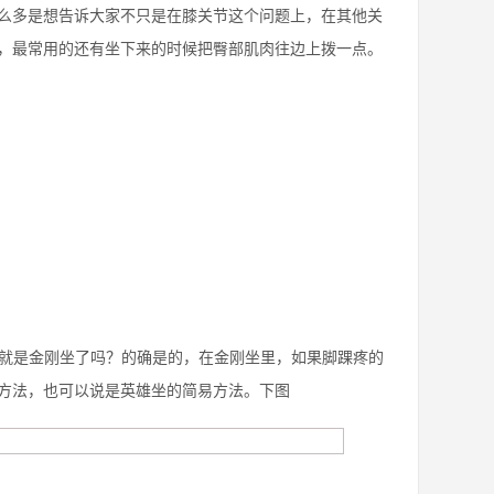
么多是想告诉大家不只是在膝关节这个问题上，在其他关
，最常用的还有坐下来的时候把臀部肌肉往边上拨一点。
不就是金刚坐了吗？的确是的，在金刚坐里，如果脚踝疼的
易方法，也可以说是英雄坐的简易方法。下图