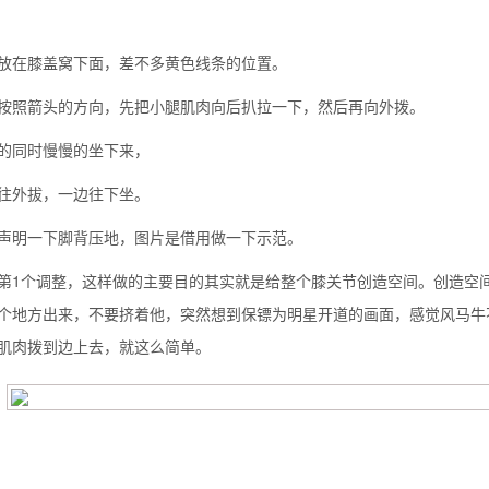
放在膝盖窝下面，差不多黄色线条的位置。
按照箭头的方向，先把小腿肌肉向后扒拉一下，然后再向外拨。
的同时慢慢的坐下来，
往外拔，一边往下坐。
声明一下脚背压地，图片是借用做一下示范。
第1个调整，这样做的主要目的其实就是给整个膝关节创造空间。创造空
个地方出来，不要挤着他，突然想到保镖为明星开道的画面，感觉风马牛
肌肉拨到边上去，就这么简单。