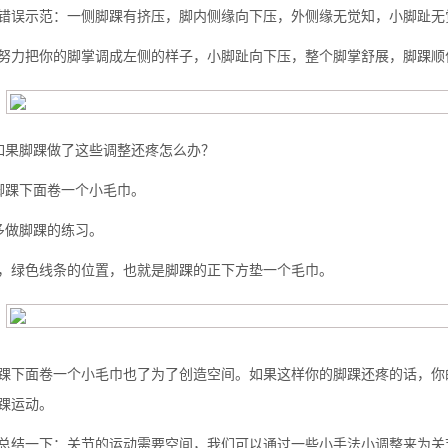
错误示范：一侧脚踝有挤压，脚内侧缘向下压，外侧缘无觉知，小脚趾无
努力把你的脚掌调成左侧的样子，小脚趾向下压，整个脚掌舒展，脚踝顺
如果脚踝做了这些调整还疼怎么办？
脚踝下面卷一个小毛巾。
多做脚踝的练习。
，绿色线条的位置，也就是脚踝的正下方垫一个毛巾。
踝下面卷一个小毛巾也了为了创造空间。如果这样你的脚踝还疼的话，你
踝运动。
总结一下：关节的运动需要空间，我们可以通过一些小手法小调整来为关