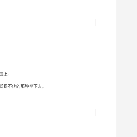
跟上。
脚踝不疼的那种坐下去。