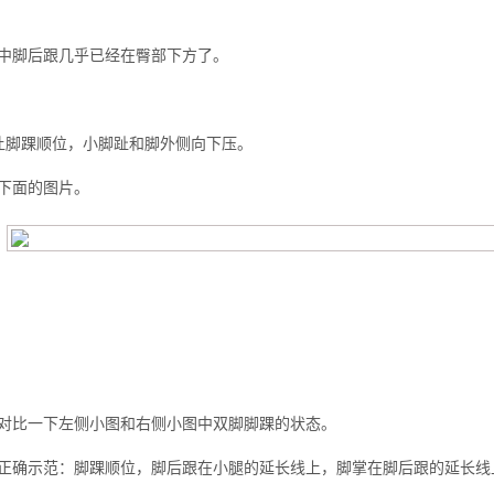
中脚后跟几乎已经在臀部下方了。
让脚踝顺位，小脚趾和脚外侧向下压。
下面的图片。
对比一下左侧小图和右侧小图中双脚脚踝的状态。
正确示范：脚踝顺位，脚后跟在小腿的延长线上，脚掌在脚后跟的延长线