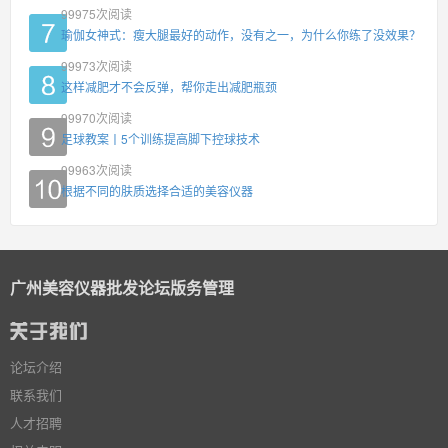
99975
次阅读
瑜伽女神式：瘦大腿最好的动作，没有之一，为什么你练了没效果？
99973
次阅读
这样减肥才不会反弹，帮你走出减肥瓶颈
99970
次阅读
足球教案丨5个训练提高脚下控球技术
99963
次阅读
根据不同的肤质选择合适的美容仪器
广州美容仪器批发论坛版务管理
论坛介绍
联系我们
人才招聘