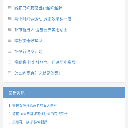
减肥只吃蔬菜当心越吃越胖
两个时间做运动 减肥效果翻一倍
都市新男人 健身营养实用贴士
踏板操奇效塑型
怀孕前健身计划
瘦腰腹-排出肚胀气一日速显小蛮腰
怎么练宽肩？这就是答案！
最新资讯
警惕女性开始衰老的五大信号
警惕10大日常坏习惯让你的胃很受伤
高跟鞋一族 多做伸腿操