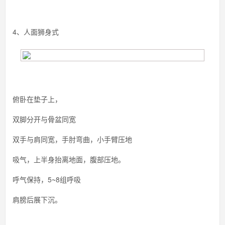
4、人面狮身式
俯卧在垫子上，
双脚分开与骨盆同宽
双手与肩同宽，手肘弯曲，小手臂压地
吸气，上半身抬离地面，腹部压地。
呼气保持，5~8组呼吸
肩膀后展下沉。