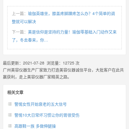
上一篇：
瑜伽英雄坐，膝盖疼脚踝疼怎么办？4个简单的调
整就可以解决
下一篇：
美是信仰是坚持的力量！瑜伽零基础入门动作又来
了，冬去春来，你…
最后更新：
2021-07-28
浏览量：
12725
次
广州美容仪器生产厂家致力打造美容仪器诚信平台，大批客户在此共
赢获利，走上美容仪器厂家精英之路。
相关文章
警惕女性开始衰老的五大信号
警惕10大日常坏习惯让你的胃很受伤
高跟鞋一族 多做伸腿操