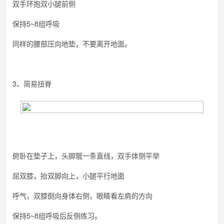
双手环抱双小腿前侧
保持5~8组呼吸
同样的腰部压向地垫，不要离开地面。
3、简易扭脊
俯卧在垫子上，头脚髋一条直线，双手体侧平举
屈双膝，抬双脚向上，小腿平行地面
呼气，双膝倒向身体右侧，眼睛看左肩的方向
保持5~8组呼吸后反侧练习。