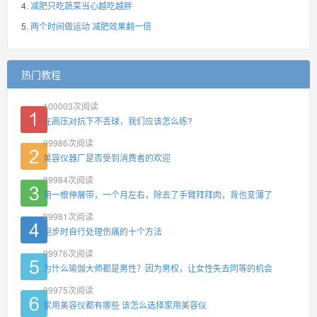
减肥只吃蔬菜当心越吃越胖
两个时间做运动 减肥效果翻一倍
热门教程
100003
次阅读
在高压对抗下不丢球，我们应该怎么练?
99986
次阅读
美容仪器厂是否受到消费者的欢迎
99984
次阅读
用一根伸展带，一个月左右，除去了手臂拜拜肉，背也变薄了
99981
次阅读
跑步时自行处理伤痛的十个方法
99976
次阅读
为什么瑜伽大师都是男性？因为男权，让女性失去同等的机会
99975
次阅读
家用美容仪都有哪些 该怎么选择家用美容仪