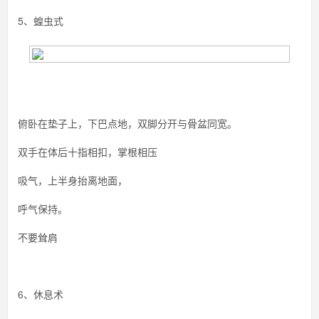
5、蝗虫式
俯卧在垫子上，下巴点地，双脚分开与骨盆同宽。
双手在体后十指相扣，掌根相压
吸气，上半身抬离地面，
呼气保持。
不要耸肩
6、休息术