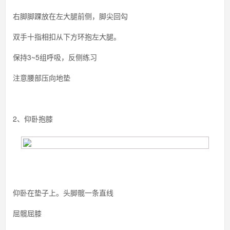
右脚脚踝放在左大腿前侧，脚尖回勾
双手十指相扣从下方环抱左大腿。
保持3~5组呼吸，反侧练习
注意腰部压向地垫
2、仰卧抱膝
仰卧在垫子上。头脚髋一条直线
屈髋屈膝