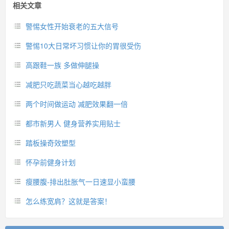
相关文章
警惕女性开始衰老的五大信号
警惕10大日常坏习惯让你的胃很受伤
高跟鞋一族 多做伸腿操
减肥只吃蔬菜当心越吃越胖
两个时间做运动 减肥效果翻一倍
都市新男人 健身营养实用贴士
踏板操奇效塑型
怀孕前健身计划
瘦腰腹-排出肚胀气一日速显小蛮腰
怎么练宽肩？这就是答案！