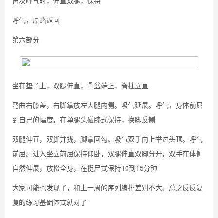
再次呼气时，伸直双腿，保持
呼气，原路返回
第六部分
坐在垫子上，双腿伸直，骨盆端正，脊柱立直
弯曲右膝盖，右脚掌放左大腿内侧。吸气延展。呼气，身体前屈
到自己的幅度，在单腿头碰膝式保持，换脚反侧
双腿伸直，双脚并拢，脚掌回勾。吸气双手向上举过头顶。呼气
前屈。进入坐立前屈保持仰卧，双腿伸直双脚分开，双手在体侧
自然伸展，放松全身，在挺尸式保持10到15分钟
大家可能也发现了，和上一周的序列编排差别不大。总之反反复
复的练习基础体式就对了