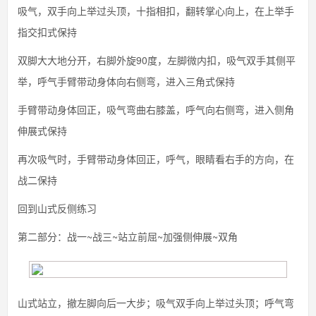
吸气，双手向上举过头顶，十指相扣，翻转掌心向上，在上举手
指交扣式保持
双脚大大地分开，右脚外旋90度，左脚微内扣，吸气双手其侧平
举，呼气手臂带动身体向右侧弯，进入三角式保持
手臂带动身体回正，吸气弯曲右膝盖，呼气向右侧弯，进入侧角
伸展式保持
再次吸气时，手臂带动身体回正，呼气，眼睛看右手的方向，在
战二保持
回到山式反侧练习
第二部分：战一~战三~站立前屈~加强侧伸展~双角
山式站立，撤左脚向后一大步；吸气双手向上举过头顶；呼气弯