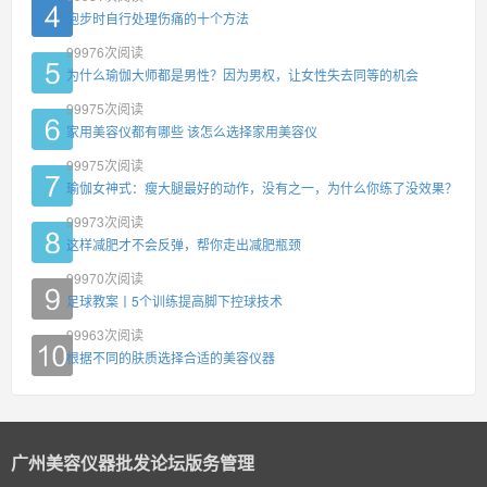
跑步时自行处理伤痛的十个方法
99976
次阅读
为什么瑜伽大师都是男性？因为男权，让女性失去同等的机会
99975
次阅读
家用美容仪都有哪些 该怎么选择家用美容仪
99975
次阅读
瑜伽女神式：瘦大腿最好的动作，没有之一，为什么你练了没效果？
99973
次阅读
这样减肥才不会反弹，帮你走出减肥瓶颈
99970
次阅读
足球教案丨5个训练提高脚下控球技术
99963
次阅读
根据不同的肤质选择合适的美容仪器
广州美容仪器批发论坛版务管理