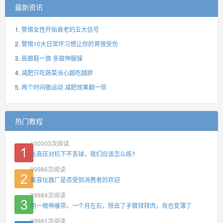
最新资讯
警惕女性开始衰老的五大信号
警惕10大日常坏习惯让你的胃很受伤
高跟鞋一族 多做伸腿操
减肥只吃蔬菜当心越吃越胖
两个时间做运动 减肥效果翻一倍
热门教程
100003
次阅读
在高压对抗下不丢球，我们应该怎么练?
99986
次阅读
美容仪器厂是否受到消费者的欢迎
99984
次阅读
用一根伸展带，一个月左右，除去了手臂拜拜肉，背也变薄了
99981
次阅读