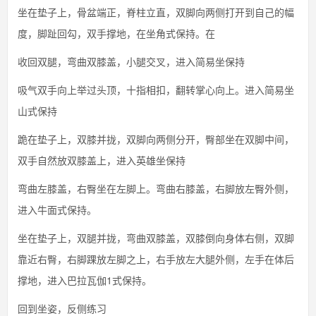
坐在垫子上，骨盆端正，脊柱立直，双脚向两侧打开到自己的幅
度，脚趾回勾，双手撑地，在坐角式保持。在
收回双腿，弯曲双膝盖，小腿交叉，进入简易坐保持
吸气双手向上举过头顶，十指相扣，翻转掌心向上。进入简易坐
山式保持
跪在垫子上，双膝并拢，双脚向两侧分开，臀部坐在双脚中间，
双手自然放双膝盖上，进入英雄坐保持
弯曲左膝盖，右臀坐在左脚上。弯曲右膝盖，右脚放左臀外侧，
进入牛面式保持。
坐在垫子上，双腿并拢，弯曲双膝盖，双膝倒向身体右侧，双脚
靠近右臀，右脚踝放左脚之上，右手放左大腿外侧，左手在体后
撑地，进入巴拉瓦伽1式保持。
回到坐姿，反侧练习