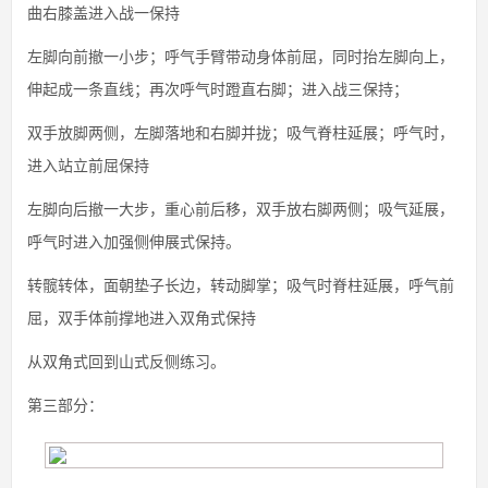
曲右膝盖进入战一保持
左脚向前撤一小步；呼气手臂带动身体前屈，同时抬左脚向上，
伸起成一条直线；再次呼气时蹬直右脚；进入战三保持；
双手放脚两侧，左脚落地和右脚并拢；吸气脊柱延展；呼气时，
进入站立前屈保持
左脚向后撤一大步，重心前后移，双手放右脚两侧；吸气延展，
呼气时进入加强侧伸展式保持。
转髋转体，面朝垫子长边，转动脚掌；吸气时脊柱延展，呼气前
屈，双手体前撑地进入双角式保持
从双角式回到山式反侧练习。
第三部分：