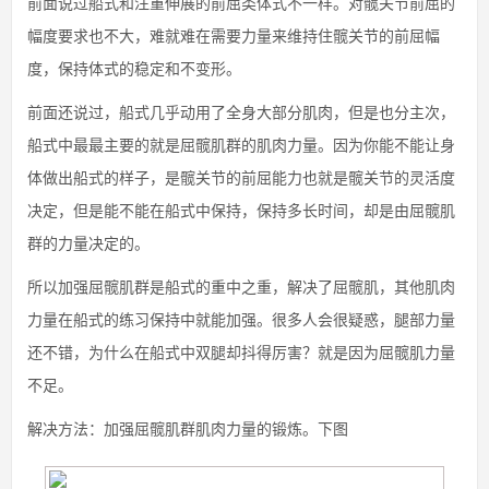
前面说过船式和注重伸展的前屈类体式不一样。对髋关节前屈的
幅度要求也不大，难就难在需要力量来维持住髋关节的前屈幅
度，保持体式的稳定和不变形。
前面还说过，船式几乎动用了全身大部分肌肉，但是也分主次，
船式中最最主要的就是屈髋肌群的肌肉力量。因为你能不能让身
体做出船式的样子，是髋关节的前屈能力也就是髋关节的灵活度
决定，但是能不能在船式中保持，保持多长时间，却是由屈髋肌
群的力量决定的。
所以加强屈髋肌群是船式的重中之重，解决了屈髋肌，其他肌肉
力量在船式的练习保持中就能加强。很多人会很疑惑，腿部力量
还不错，为什么在船式中双腿却抖得厉害？就是因为屈髋肌力量
不足。
解决方法：加强屈髋肌群肌肉力量的锻炼。下图