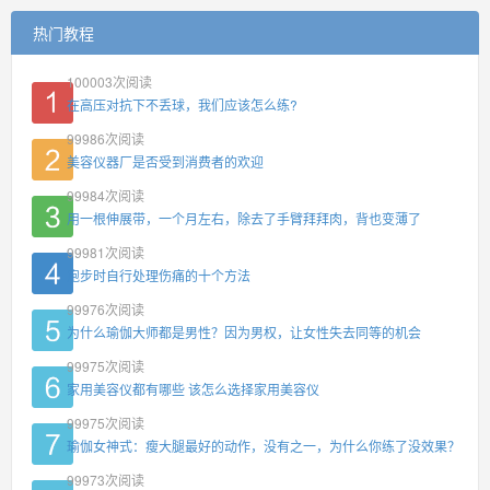
热门教程
100003
次阅读
在高压对抗下不丢球，我们应该怎么练?
99986
次阅读
美容仪器厂是否受到消费者的欢迎
99984
次阅读
用一根伸展带，一个月左右，除去了手臂拜拜肉，背也变薄了
99981
次阅读
跑步时自行处理伤痛的十个方法
99976
次阅读
为什么瑜伽大师都是男性？因为男权，让女性失去同等的机会
99975
次阅读
家用美容仪都有哪些 该怎么选择家用美容仪
99975
次阅读
瑜伽女神式：瘦大腿最好的动作，没有之一，为什么你练了没效果？
99973
次阅读