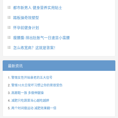
都市新男人 健身营养实用贴士
踏板操奇效塑型
怀孕前健身计划
瘦腰腹-排出肚胀气一日速显小蛮腰
怎么练宽肩？这就是答案！
最新资讯
警惕女性开始衰老的五大信号
警惕10大日常坏习惯让你的胃很受伤
高跟鞋一族 多做伸腿操
减肥只吃蔬菜当心越吃越胖
两个时间做运动 减肥效果翻一倍