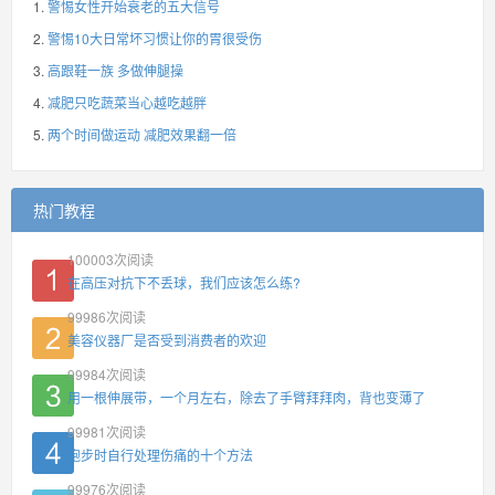
警惕女性开始衰老的五大信号
警惕10大日常坏习惯让你的胃很受伤
高跟鞋一族 多做伸腿操
减肥只吃蔬菜当心越吃越胖
两个时间做运动 减肥效果翻一倍
热门教程
100003
次阅读
在高压对抗下不丢球，我们应该怎么练?
99986
次阅读
美容仪器厂是否受到消费者的欢迎
99984
次阅读
用一根伸展带，一个月左右，除去了手臂拜拜肉，背也变薄了
99981
次阅读
跑步时自行处理伤痛的十个方法
99976
次阅读