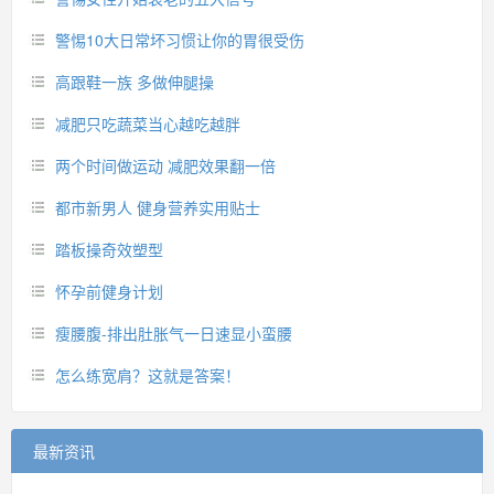
警惕10大日常坏习惯让你的胃很受伤
高跟鞋一族 多做伸腿操
减肥只吃蔬菜当心越吃越胖
两个时间做运动 减肥效果翻一倍
都市新男人 健身营养实用贴士
踏板操奇效塑型
怀孕前健身计划
瘦腰腹-排出肚胀气一日速显小蛮腰
怎么练宽肩？这就是答案！
最新资讯