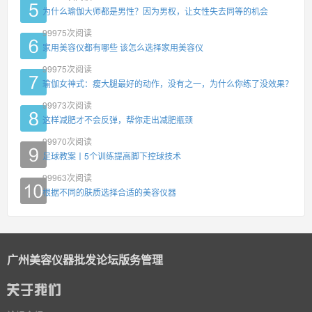
为什么瑜伽大师都是男性？因为男权，让女性失去同等的机会
99975
次阅读
家用美容仪都有哪些 该怎么选择家用美容仪
99975
次阅读
瑜伽女神式：瘦大腿最好的动作，没有之一，为什么你练了没效果？
99973
次阅读
这样减肥才不会反弹，帮你走出减肥瓶颈
99970
次阅读
足球教案丨5个训练提高脚下控球技术
99963
次阅读
根据不同的肤质选择合适的美容仪器
广州美容仪器批发论坛版务管理