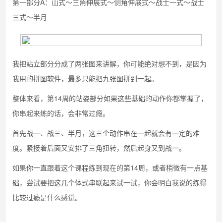
第一部分A：山式～三角伸展式～侧角伸展式～战士一式～战士
三式～半月
我把站立部分分成了两张图来讲解，你可能绝对想不到，是因为
我用的拼图软件，最多只能把九张图拼到一起。
整体来看，第14周的站姿部分如果这些基础的动作你都掌握了，
你串起来练的话，会非常过瘾。
首先战一、战三、半月，这三个动作串在一起就会有一定的难
度。紧接着后面又安排了三角扭转，然后起身又到战一。
如果你一直跟着这个课程练到现在的第14周，或者稍微有一点基
础，尝试要把这几个体式串联起来试一试，你会明白我说的练得
比较过瘾是什么感觉。