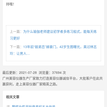
持哦！
上一篇：
为什么瑜伽老师建议初学者多练习船式，能每天练
习更好
下一篇：
13年前“姐弟恋”嫁豪门，42岁生图曝光，美过林志
玲：让男人…
最后更新：
2021-07-28
浏览量：
37694
次
广州美容仪器生产厂家致力打造美容仪器诚信平台，大批客户在此共
赢获利，走上美容仪器厂家精英之路。
相关文章
警惕女性开始衰老的五大信号