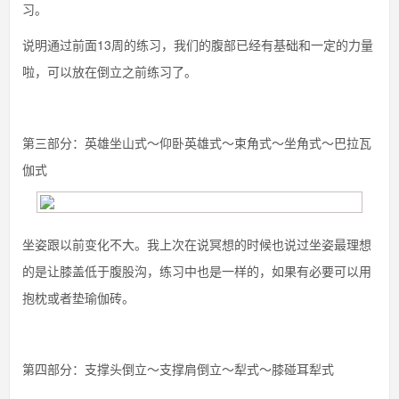
习。
说明通过前面13周的练习，我们的腹部已经有基础和一定的力量
啦，可以放在倒立之前练习了。
第三部分：英雄坐山式～仰卧英雄式～束角式～坐角式～巴拉瓦
伽式
坐姿跟以前变化不大。我上次在说冥想的时候也说过坐姿最理想
的是让膝盖低于腹股沟，练习中也是一样的，如果有必要可以用
抱枕或者垫瑜伽砖。
第四部分：支撑头倒立～支撑肩倒立～犁式～膝碰耳犁式