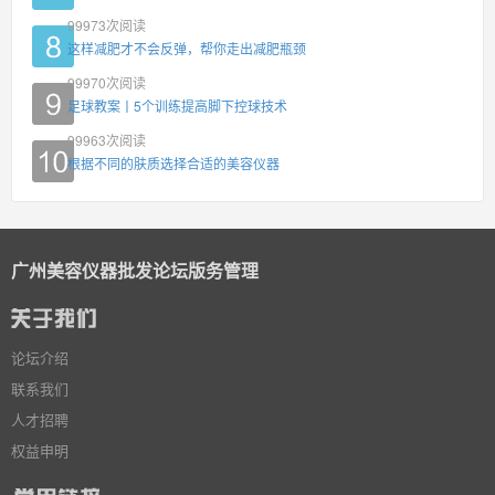
99973
次阅读
这样减肥才不会反弹，帮你走出减肥瓶颈
99970
次阅读
足球教案丨5个训练提高脚下控球技术
99963
次阅读
根据不同的肤质选择合适的美容仪器
广州美容仪器批发论坛版务管理
论坛介绍
联系我们
人才招聘
权益申明