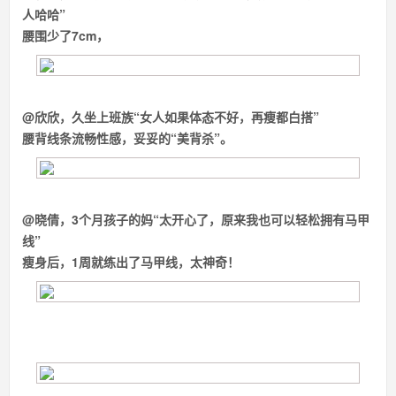
人哈哈”
腰围少了7cm，
@欣欣，久坐上班族
“女人如果体态不好，再瘦都白搭”
腰背线条流畅性感，妥妥的“美背杀”。
@晓倩，3个月孩子的妈
“太开心了，原来我也可以轻松拥有马甲
线”
瘦身后，1周就练出了马甲线，太神奇！