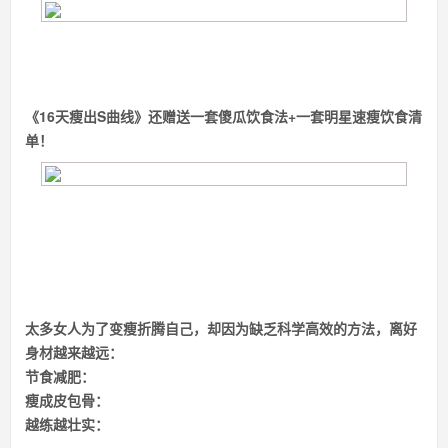
《16天瘦出S曲线》
还赠送一套傻瓜饮食法+一套明星速瘦饮食清
单！
太多女人为了变瘦折腾自己，却因为缺乏科学高效的方法，离好
身材越来越远：
节食减肥：
瘦成皮包骨：
越练越壮实：