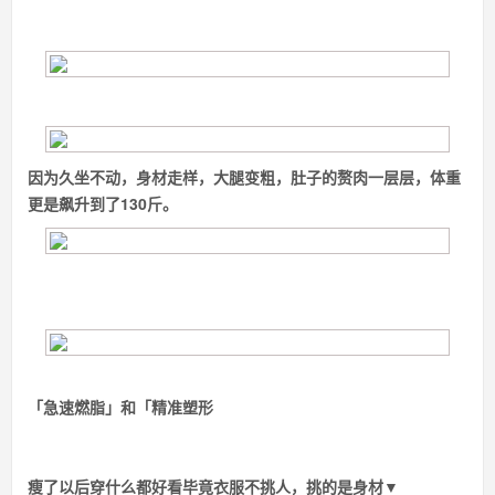
因为久坐不动，身材走样，大腿变粗，肚子的赘肉一层层，体重
更是飙升到了130斤。
「急速燃脂」和「精准塑形
瘦了以后穿什么都好看
毕竟衣服不挑人，挑的是身材▼