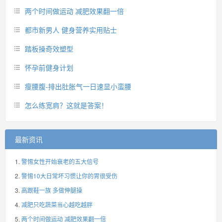
两个时间做运动 减肥效果翻一倍
都市新男人 健身营养实用贴士
踏板操奇效塑型
怀孕前健身计划
瘦腰腹-排出肚胀气一日速显小蛮腰
怎么练宽肩？这就是答案！
最新资讯
警惕女性开始衰老的五大信号
警惕10大日常坏习惯让你的胃很受伤
高跟鞋一族 多做伸腿操
减肥只吃蔬菜当心越吃越胖
两个时间做运动 减肥效果翻一倍