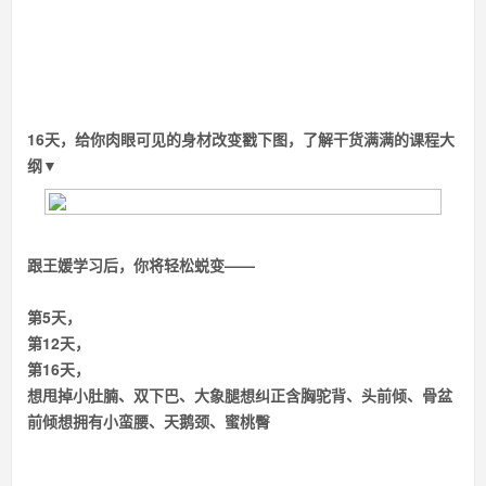
16天，给你肉眼可见的身材改变
戳下图，了解干货满满的课程大
纲▼
跟王媛学习后，你将轻松蜕变——
第5天，
第12天，
第16天，
想甩掉小肚腩、双下巴、大象腿
想纠正含胸驼背、头前倾、骨盆
前倾
想拥有小蛮腰、天鹅颈、蜜桃臀