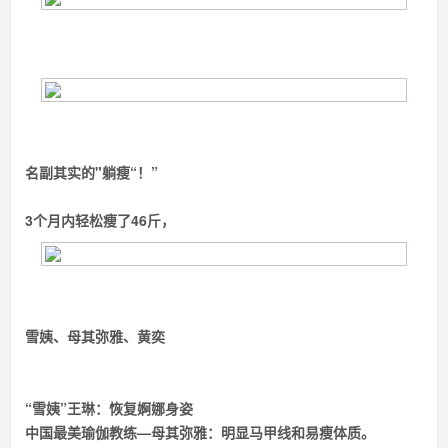
名副其实的"躺瘦“！”
3个月内轻松瘦了46斤，
雪姨、母其弥雅、黄奕
“雪姨”王琳：
恢复婀娜身姿
中国最美瑜伽教练—母其弥雅：
明显马甲线和易瘦体质。