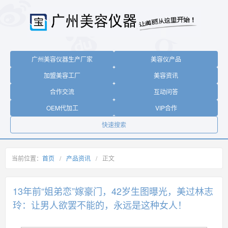
广州美容仪器生产厂家
美容仪产品
加盟美容工厂
美容资讯
合作交流
互动问答
OEM代加工
VIP合作
快速搜索
当前位置：
首页
/
产品资讯
/
正文
13年前“姐弟恋”嫁豪门，42岁生图曝光，美过林志
玲：让男人欲罢不能的，永远是这种女人！