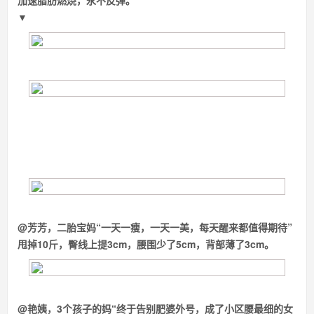
加速脂肪燃烧，永不反弹。
▼
@芳芳，二胎宝妈
“一天一瘦，一天一美，每天醒来都值得期待”
甩掉10斤，臀线上提3cm，腰围少了5cm，背部薄了3cm。
@艳姨，3个孩子的妈
“终于告别肥婆外号，成了小区腰最细的女