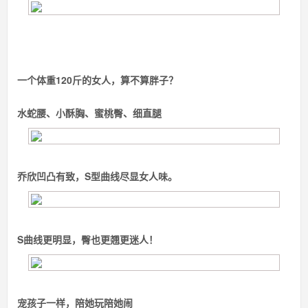
一个体重120斤的女人，算不算胖子？
水蛇腰、小酥胸、蜜桃臀、细直腿
乔欣
凹凸有致，S型曲线尽显女人味。
S曲线更明显，臀也更翘更迷人！
宠孩子一样，陪她玩陪她闹