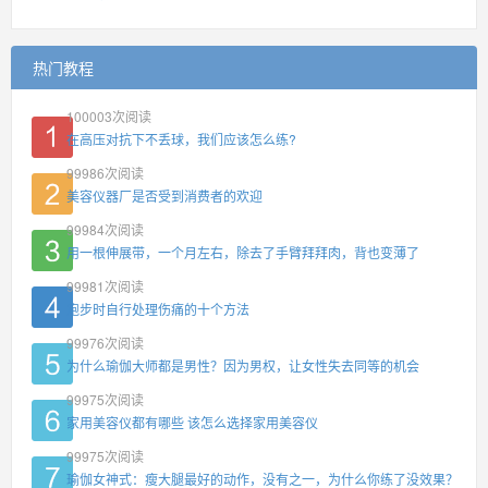
热门教程
100003
次阅读
在高压对抗下不丢球，我们应该怎么练?
99986
次阅读
美容仪器厂是否受到消费者的欢迎
99984
次阅读
用一根伸展带，一个月左右，除去了手臂拜拜肉，背也变薄了
99981
次阅读
跑步时自行处理伤痛的十个方法
99976
次阅读
为什么瑜伽大师都是男性？因为男权，让女性失去同等的机会
99975
次阅读
家用美容仪都有哪些 该怎么选择家用美容仪
99975
次阅读
瑜伽女神式：瘦大腿最好的动作，没有之一，为什么你练了没效果？