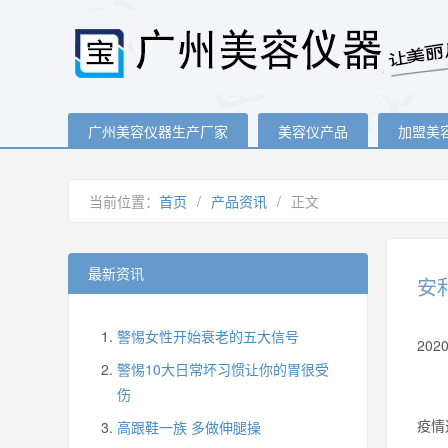
广州美容仪器生产厂家
美容仪产品
加盟美
当前位置：
首页
/
产品资讯
/
正文
最新资讯
安
警惕女性开始衰老的五大信号
20
警惕10大日常坏习惯让你的胃很受
伤
疫情
高跟鞋一族 多做伸腿操