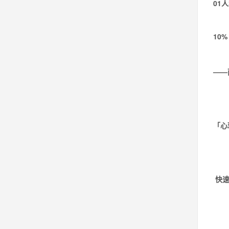
01
人
10%
——
「心
快速