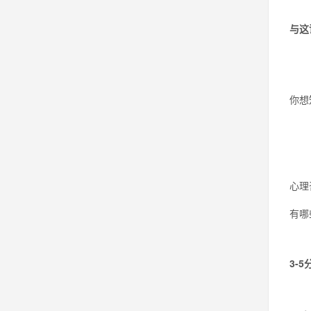
与这
你想
心理
有哪
3-5