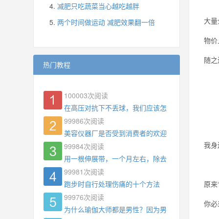
减肥只吃蔬菜当心越吃越胖
大量
两个时间做运动 减肥效果翻一倍
物价
随之
热门教程
100003
次阅读
在高压对抗下不丢球，我们应该怎么练?
99986
次阅读
美容仪器厂是否受到消费者的欢迎
我身
99984
次阅读
用一根伸展带，一个月左右，除去了手臂拜拜肉，
99981
次阅读
跑步时自行处理伤痛的十个方法
原来
99976
次阅读
你必
为什么瑜伽大师都是男性？因为男权，让女性失去