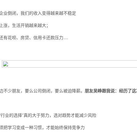
企业倒闭，我们的收入变得越来越不稳定
上涨，生活开销越来越大；
还有花呗、房贷、信用卡还款压力....
边不少朋友，要么公司倒闭，要么被迫降薪。
朋友吴峥跟我说：经历了这
背也变薄了
“行业的选择”真的大于努力，选对趋势才能减少风险
须把学习变成一种习惯，才能始终保持竞争力
同等的机会