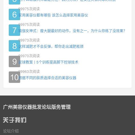
99975
次阅读
家用美容仪都有哪些 该怎么选择家用美容仪
99975
次阅读
瑜伽女神式：瘦大腿最好的动作，没有之一，为什么你练了没效果？
99973
次阅读
这样减肥才不会反弹，帮你走出减肥瓶颈
99970
次阅读
足球教案丨5个训练提高脚下控球技术
99963
次阅读
根据不同的肤质选择合适的美容仪器
广州美容仪器批发论坛版务管理
论坛介绍