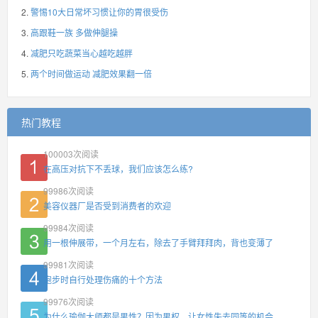
警惕10大日常坏习惯让你的胃很受伤
高跟鞋一族 多做伸腿操
减肥只吃蔬菜当心越吃越胖
两个时间做运动 减肥效果翻一倍
热门教程
100003
次阅读
在高压对抗下不丢球，我们应该怎么练?
99986
次阅读
美容仪器厂是否受到消费者的欢迎
99984
次阅读
用一根伸展带，一个月左右，除去了手臂拜拜肉，背也变薄了
99981
次阅读
跑步时自行处理伤痛的十个方法
99976
次阅读
为什么瑜伽大师都是男性？因为男权，让女性失去同等的机会