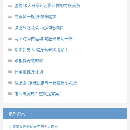
警惕10大日常坏习惯让你的胃很受伤
高跟鞋一族 多做伸腿操
减肥只吃蔬菜当心越吃越胖
两个时间做运动 减肥效果翻一倍
都市新男人 健身营养实用贴士
踏板操奇效塑型
怀孕前健身计划
瘦腰腹-排出肚胀气一日速显小蛮腰
怎么练宽肩？这就是答案！
最新资讯
警惕女性开始衰老的五大信号