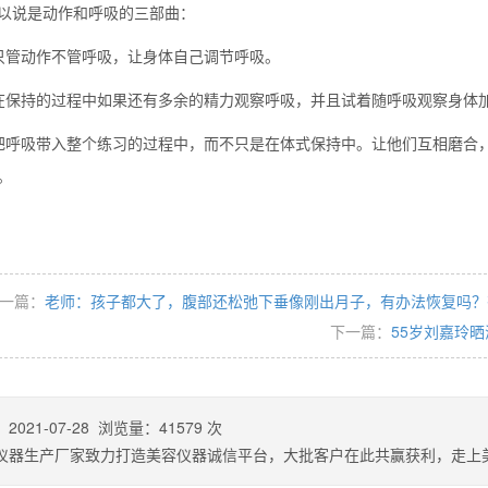
以说是动作和呼吸的三部曲：
只管动作不管呼吸，让身体自己调节呼吸。
在保持的过程中如果还有多余的精力观察呼吸，并且试着随呼吸观察身体
把呼吸带入整个练习的过程中，而不只是在体式保持中。让他们互相磨合
。
一篇：
老师：孩子都大了，腹部还松弛下垂像刚出月子，有办法恢复吗？
下一篇：
55岁刘嘉玲
：
2021-07-28
浏览量：
41579
次
仪器生产厂家致力打造美容仪器诚信平台，大批客户在此共赢获利，走上