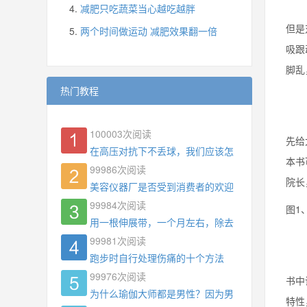
减肥只吃蔬菜当心越吃越胖
但是
两个时间做运动 减肥效果翻一倍
吸跟
脚乱
热门教程
100003
次阅读
先给
在高压对抗下不丢球，我们应该怎么练?
本书
99986
次阅读
院长
美容仪器厂是否受到消费者的欢迎
99984
次阅读
图1
用一根伸展带，一个月左右，除去了手臂拜拜肉，
99981
次阅读
跑步时自行处理伤痛的十个方法
99976
次阅读
书中
为什么瑜伽大师都是男性？因为男权，让女性失去
特性