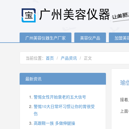
广州美容仪器生产厂家
美容仪产品
加盟美
当前位置：
首页
/
产品资讯
/
正文
最新资讯
瑜
警惕女性开始衰老的五大信号
接着
警惕10大日常坏习惯让你的胃很受
上面
伤
高跟鞋一族 多做伸腿操