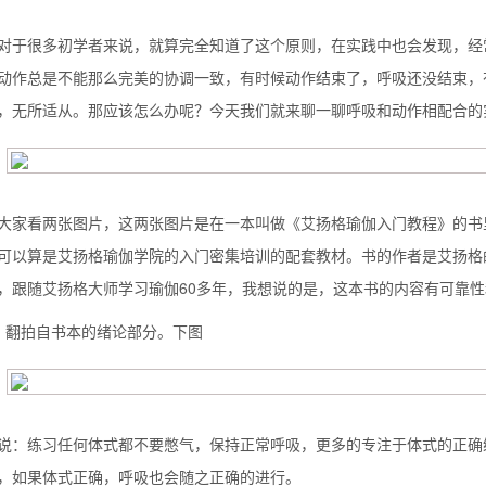
对于很多初学者来说，就算完全知道了这个原则，在实践中也会发现，经
动作总是不能那么完美的协调一致，有时候动作结束了，呼吸还没结束，
，无所适从。那应该怎么办呢？今天我们就来聊一聊呼吸和动作相配合的
大家看两张图片，这两张图片是在一本叫做《艾扬格瑜伽入门教程》的书
可以算是艾扬格瑜伽学院的入门密集培训的配套教材。书的作者是艾扬格的
，跟随艾扬格大师学习瑜伽60多年，我想说的是，这本书的内容有可靠
、翻拍自书本的绪论部分。下图
背也变薄了
说：练习任何体式都不要憋气，保持正常呼吸，更多的专注于体式的正确
同等的机会
，如果体式正确，呼吸也会随之正确的进行。