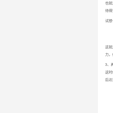
也就
待得
试想
这就
力，
3、
这时
后达