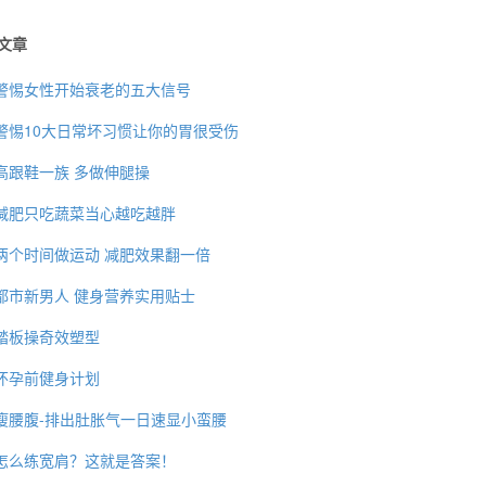
文章
警惕女性开始衰老的五大信号
警惕10大日常坏习惯让你的胃很受伤
高跟鞋一族 多做伸腿操
减肥只吃蔬菜当心越吃越胖
两个时间做运动 减肥效果翻一倍
都市新男人 健身营养实用贴士
踏板操奇效塑型
怀孕前健身计划
瘦腰腹-排出肚胀气一日速显小蛮腰
怎么练宽肩？这就是答案！