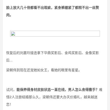
脸上放大几十倍都看不出瑕疵，紧身裤绷紧了都照不出一丝赘
肉。
恢复后的刘嘉玲接连拿下华鼎奖影后、金鸡奖影后、金像奖影
后...
梁朝伟到现在还宠她如女王，看她的眼里有星星。
试问，
能保养得身材皮肤状态一直在线，男人怎么舍得撒手？
难
怪2人注册结婚那么久，梁朝伟还要大办天价婚礼，越来越迷
恋！