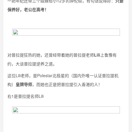
一把年纪还带三个娃嫁给小12岁的钟伦硕，有句话说得好：
只要
保养好，老公在高考！
对普拉提狂热的她，还曾经带着她的普拉提老师
Lili
上鲁豫有
约，大谈普拉提逆养之道。
这位Lili老师，是Polestar北极星的（国内外唯一认证普拉提机
构）
皇牌导师
，而她也正是把普拉提引入香港的人！
右1是普拉提名师Lili