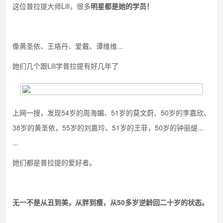
这位普拉提大师Lili，很多
明星都是她的学员！
像黄圣依、王珞丹、爱戴、谭维维...
她们几个跟Lili学普拉提有好几年了
上网一搜，发现54岁的周海媚、51岁的莫文蔚、50岁的李嘉欣、
38岁的黄圣依，55岁的刘嘉玲、51岁的王菲，50岁的钟丽缇...
...
她们都是普拉提的爱好者。
无一不是从丑到美，从胖到瘦，从50多岁逆龄回二十岁的状态。