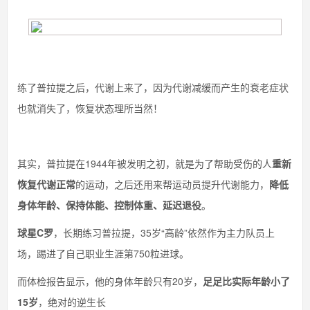
练了普拉提之后，代谢上来了，因为代谢减缓而产生的衰老症状
也就消失了，恢复状态理所当然！
其实，普拉提在1944年被发明之初，就是为了帮助受伤的人
重新
恢复代谢正常
的运动，之后还用来帮运动员提升代谢能力，
降低
身体年龄、保持体能、控制体重、延迟退役
。
球星C罗
，长期练习普拉提，35岁“高龄”依然作为主力队员上
场，踢进了自己职业生涯第750粒进球。
而体检报告显示，他的身体年龄只有20岁，
足足比实际年龄小了
15岁
，绝对的逆生长