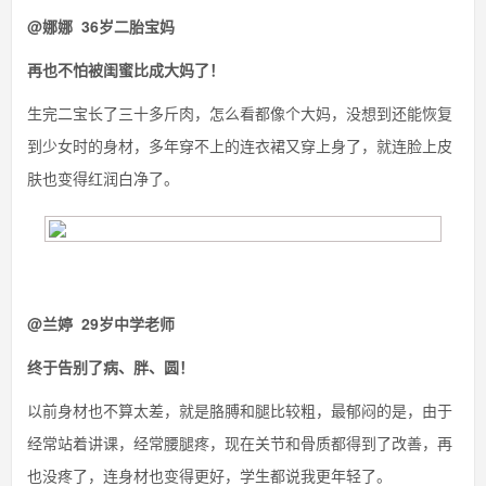
@娜娜 36岁二胎宝妈
再也不怕被闺蜜比成大妈了！
生完二宝长了三十多斤肉，怎么看都像个大妈，没想到还能恢复
到少女时的身材，多年穿不上的连衣裙又穿上身了，就连脸上皮
肤也变得红润白净了。
@兰婷 29岁中学老师
终于告别了病、胖、圆！
以前身材也不算太差，就是胳膊和腿比较粗，最郁闷的是，由于
经常站着讲课，经常腰腿疼，现在关节和骨质都得到了改善，再
也没疼了，连身材也变得更好，学生都说我更年轻了。