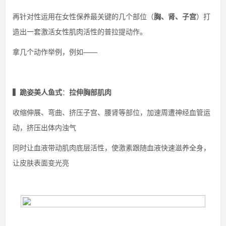
再针对性运用在女性保养最关键的几个部位（
胸、肾、子宫
）打
造出一套激活女性肌肉活性的普拉提动作。
拿几个动作举例，例如——
▍
跪姿美人鱼式
：
拉伸胸部肌肉
收缩伸展、弯曲、挤压子宫、腰肾等部位，加速周遭神经血管运
动，挤压出体内浊气
同时让血液带动肌肉底层活性，使激素跟随血液快速滋养全身，
让皮肤表面变光亮