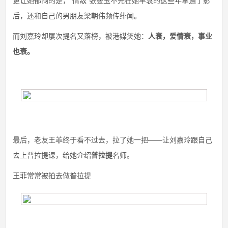
更让她郁闷的是，“情敌”张曼玉不光在她早衰的这些年拿遍了影
后，还和自己的男朋友梁朝伟频传绯闻。
而刘嘉玲却屡次提名又落榜，被港媒笑她：
人衰，爱情衰，
事业
也衰
。
最后，老友王菲终于看不过去，拉了她一把——让刘嘉玲跟自己
去上普拉提课，给她介绍
普拉提
名师。
王菲常常被拍去做普拉提