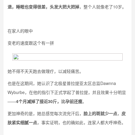
退，睡眠也变得很差，头发大把大把掉
，整个人就像老了10岁。
在家人的眼中
变老的速度跟这个有一拼
她不得不天天跑去做理疗，以减轻痛苦。
也是在这期间，她认识了北极星普拉提亚太区总监Dawnna
Wyburbe，在他的指引下正式学起了普拉提，并且效果十分明显
——
4个月减掉了接近30斤，比孕前还瘦
。
更加神奇的是，她总感觉每次流完汗后，
脸上的斑就少一点
，
皮
肤紧实细腻一点
，事实证明，也的确如此，连家人都大呼神奇。