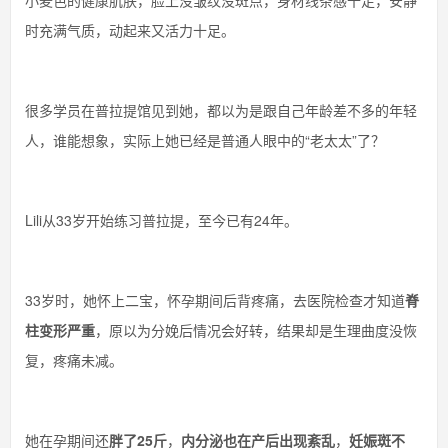
小麦色的健康肌肤，脸上没皱纹没斑点，身材线条感十足，安静
时充满气质，动起来又活力十足。
很多学员在普拉提馆见到她，都以为是跟自己年龄差不多的年轻
人，谁能想象，实际上她已经是普通人眼中的“老太太”了？
Lili从33岁开始练习普拉提，至今已有24年。
33岁时，她怀上二宝，怀孕期间后背疼痛，去医院检查才知道
脊
柱变形严重
，原以为分娩后情况会好转，结果却是生理曲度没恢
复，疼痛未减。
她在孕期间还
胖了25斤
，
内分泌也在产后出现紊乱
，
妊娠斑不