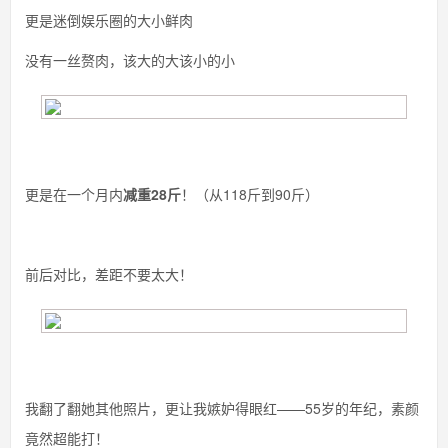
更是迷倒娱乐圈的大小鲜肉
没有一丝赘肉，该大的大该小的小
更是在一个月内
减重28斤
！（从118斤到90斤）
前后对比，差距不要太大！
我翻了翻她其他照片，更让我嫉妒得眼红——55岁的年纪，素颜
竟然超能打！