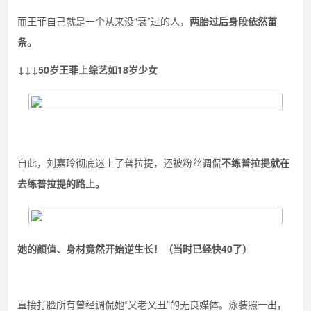
而王菲自己就是一个从来没“衰”过的人，
两胎过后身段依然苗
条。
↓↓↓50岁王菲上综艺如18岁少女
自此，刘嘉玲彻底迷上了普拉提，还被粉丝调侃
不练普拉提就在
去练普拉提的路上。
她的颜值、身材竟然开始逆生长！（当时已经快40了）
直接打脸所有曾经调侃她“又老又丑”的无良媒体。泳装照一出，