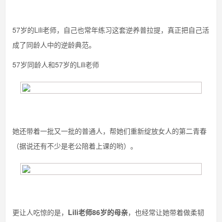
57岁的Lili老师，自己也常年练习这套逆养普拉提，真正把自己活
成了同龄人中的逆龄典范。
57岁同龄人和57岁的Lili老师
她还带着一批又一批的普通人，帮她们重新绽放女人的第二青春
（据说还有不少是老公陪着上课的哟）。
更让人吃惊的是，
Lili老师86岁的母亲
，也经常让她带着做柔韧