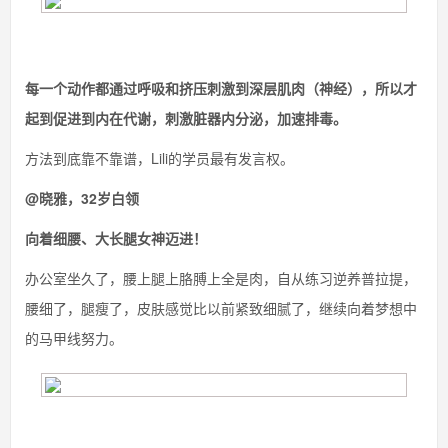
每一个动作都通过呼吸和挤压刺激到深层肌肉（神经），所以才
起到促进到内在代谢，刺激脏器内分泌，加速排毒。
方法到底靠不靠谱，Lili的学员最有发言权。
@晓雅，32岁白领
向着细腰、大长腿女神迈进！
办公室坐久了，腰上腿上胳膊上全是肉，自从练习逆养普拉提，
腰细了，腿瘦了，皮肤感觉比以前紧致细腻了，继续向着梦想中
的马甲线努力。