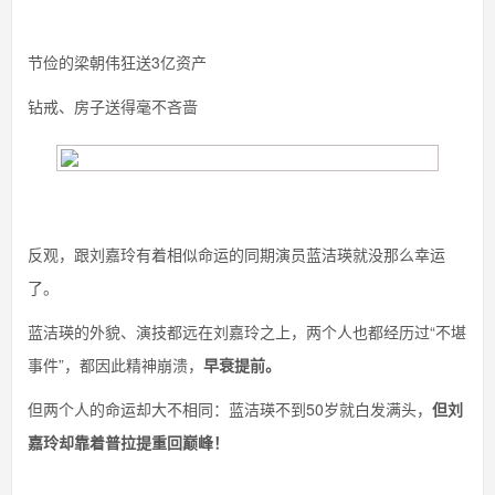
节俭的梁朝伟狂送3亿资产
钻戒、房子送得毫不吝啬
反观，跟刘嘉玲有着相似命运的同期演员蓝洁瑛就没那么幸运
了。
蓝洁瑛的外貌、演技都远在刘嘉玲之上，两个人也都经历过“不堪
事件”，都因此精神崩溃，
早衰提前。
但两个人的命运却大不相同：蓝洁瑛不到50岁就白发满头，
但刘
嘉玲却靠着普拉提重回巅峰！