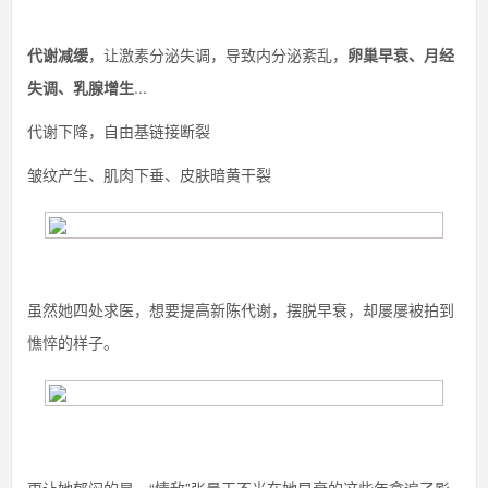
代谢减缓
，让激素分泌失调，导致内分泌紊乱，
卵巢早衰、月经
失调、乳腺增生
...
代谢下降，自由基链接断裂
皱纹产生、肌肉下垂、皮肤暗黄干裂
虽然她四处求医，想要提高新陈代谢，摆脱早衰，却屡屡被拍到
憔悴的样子。