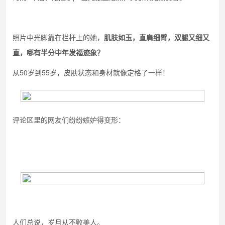
照片中光脚靠在栏杆上的她，
肌肤
如玉
，直肩细臂，双腿又细又
直，哪有半分中年发福迹象？
从50岁到55岁，皮肤状态和身材就像定格了一样！
评论区里的网友们纷纷嫉妒得变形：
人们总说，岁月从不败美人。