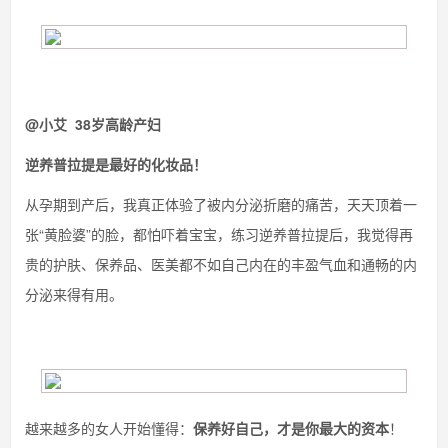
@小艾 38岁高龄产妇
逆养普拉提是最好的化妆品！
从孕期到产后，我真正体验了被内分泌折磨的痛苦，天天顶着一
张“黄脸婆”的脸，都怕吓着宝宝，练习逆养普拉提后，我觉得再
贵的护肤、保养品、医美都不如自己内在的丰盈气血和通畅的内
分泌来得有用。
越来越多的女人开始懂得：
保养好自己，才是你最大的资本
！