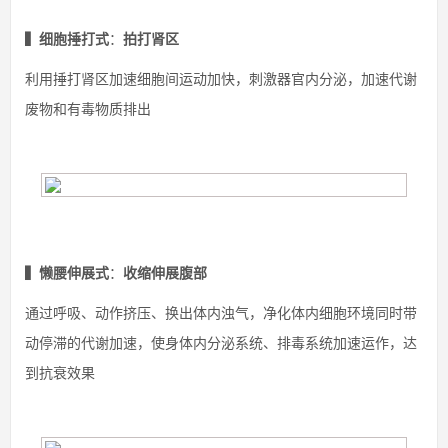
▍
细胞捶打式
：
拍打肾区
利用捶打肾区加速细胞间运动加快，刺激器官内分泌，加速代谢
废物和有毒物质排出
▍
懒腰伸展式
：
收缩伸展腹部
通过呼吸、动作挤压、换出体内浊气，净化体内细胞环境同时带
动停滞的代谢加速，使身体内分泌系统、排毒系统加速运作，达
到抗衰效果