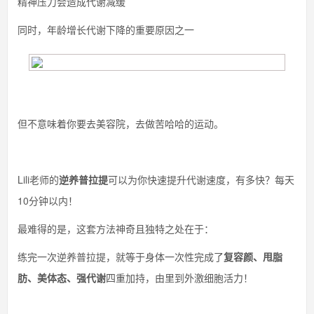
精神压力会造成代谢减缓
同时，年龄增长代谢下降的重要原因之一
但不意味着你要去美容院，去做苦哈哈的运动。
Lili老师的
逆
养普拉提
可以为你快速提升代谢速度，有多快？每天
10分钟以内！
最难得的是，这套方法神奇且独特之处在于：
练完一次逆养普拉提，就等于身体一次性完成了
复容颜、甩脂
肪、美体态、强代谢
四重加持，由里到外激细胞活力！