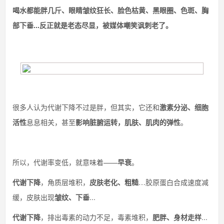
喝水都能胖几斤、眼睛皱纹狂长、脸色枯黄、黑眼圈、色斑、胸
部下垂...反正就是老态尽显，被媒体嘲笑讽刺老了。
很多人认为代谢下降不过是胖，但其实，它还和
激素分泌、细胞
活性
息息相关，甚至
影响脏腑运转，肌肤、肌肉的弹性
。
所以，代谢率变低，就意味着——
早衰
。
代谢下降
，角质层堆积，
皮肤老化、粗糙
…胶原蛋白合成速度减
缓，皮肤出现
皱纹、下垂
...
代谢下降
，排出毒素的动力不足，毒素堆积，
肥胖、身材走样
...