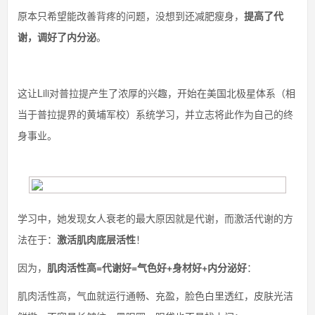
原本只希望能改善背疼的问题，没想到还减肥瘦身，
提高了代
谢，调好了内分泌
。
这让Lili对普拉提产生了浓厚的兴趣，开始在美国北极星体系（相
当于普拉提界的黄埔军校）系统学习，并立志将此作为自己的终
身事业。
学习中，她发现女人衰老的最大原因就是代谢，而激活代谢的方
法在于：
激活肌肉底层活性
！
因为，
肌肉活性高=代谢好=气色好+身材好+内分泌好
：
肌肉活性高，气血就运行通畅、充盈，脸色白里透红，皮肤光洁