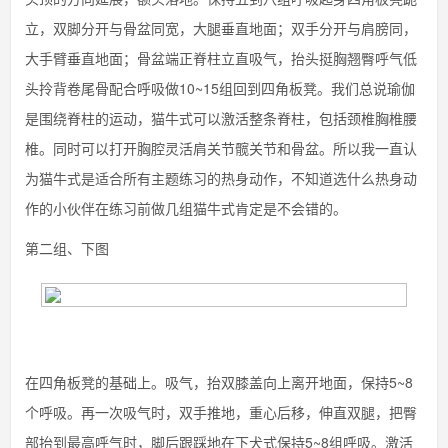
立，双脚分开与骨盆同宽，大腿垂直地面；双手分开与肩膀同，
大手臂垂直地面；骨盆端正脊柱立直吸气，抬头挺胸翘臀呼气低
头拎背卷尾骨配合呼吸做10~15组回到四角板凳。我们总说瑜伽
是围绕脊柱的运动，猫牛式可以激活整条脊柱，包括颈椎胸椎腰
椎。同时可以打开胸腔灵活肩关节髋关节和骨盆。所以我一直认
为猫牛式是适合所有主题练习的热身动作，不知道选什么热身动
作的小伙伴在练习前做几组猫牛式肯定是不会错的。
第二组、下图
在四角板凳的基础上。吸气，抬双膝盖向上离开地面，保持5~8
个呼吸。再一次吸气时，双手推地，重心后移，伸直双腿，把臀
部抬到最高呼气时，脚后跟踩地在下犬式保持5~8组呼吸。激活