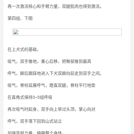
再一次激活核心和手臂力量，双腿肌肉也得到激活。
第四组、下图
在上犬式的基础，
吸气，双手推地，重心后移，把臀部推到最高
呼气，脚后跟踩地进入下犬双脚向前走到双手之间。
吸气，脊柱延展呼气，蹬直双腿，脊柱平行地垫
在直角式保持3~5组呼吸
再次吸气时起身，双手向上举过头顶，掌心向对
呼气，双手落下回到山式站立
加强背部力量，伸展整个身体。