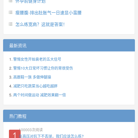
怀孕前健身计划
瘦腰腹-排出肚胀气一日速显小蛮腰
怎么练宽肩？这就是答案！
最新资讯
警惕女性开始衰老的五大信号
警惕10大日常坏习惯让你的胃很受伤
高跟鞋一族 多做伸腿操
减肥只吃蔬菜当心越吃越胖
两个时间做运动 减肥效果翻一倍
热门教程
100003
次阅读
在高压对抗下不丢球，我们应该怎么练?