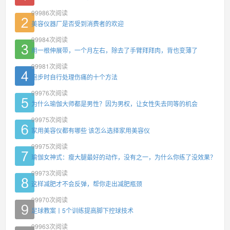
99986
次阅读
美容仪器厂是否受到消费者的欢迎
99984
次阅读
用一根伸展带，一个月左右，除去了手臂拜拜肉，背也变薄了
99981
次阅读
跑步时自行处理伤痛的十个方法
99976
次阅读
为什么瑜伽大师都是男性？因为男权，让女性失去同等的机会
99975
次阅读
家用美容仪都有哪些 该怎么选择家用美容仪
99975
次阅读
瑜伽女神式：瘦大腿最好的动作，没有之一，为什么你练了没效果？
99973
次阅读
这样减肥才不会反弹，帮你走出减肥瓶颈
99970
次阅读
足球教案丨5个训练提高脚下控球技术
99963
次阅读