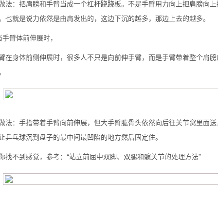
做法：把肩膀和手臂当成一个杠杆跷跷板。不是手臂用力向上把肩膀向上
。也就是说力依然是由肩发出的，这边下沉的越多，那边上去的越多。
当手臂体前伸展时，
臂在身体前侧伸展时，很多人不只是向前伸手臂，而是手臂带着整个肩膀
。
做法：手指带着手臂向前伸展，但大手臂肱骨头依然向后往关节窝里面送
让乒乓球沉到盘子的最中间最凹陷的地方然后固定住。
你找不到感觉，参考：“站立前屈中双脚、双腿和髋关节的处理方法”