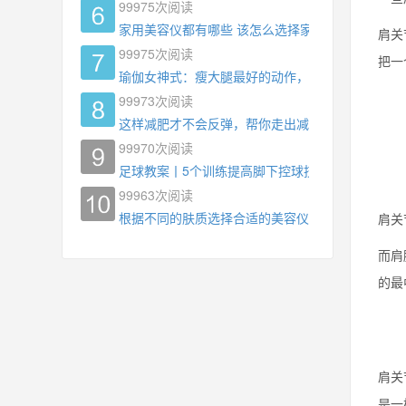
99975
次阅读
家用美容仪都有哪些 该怎么选择家用美容仪
肩关
99975
次阅读
把一
瑜伽女神式：瘦大腿最好的动作，没有之一，为什
99973
次阅读
这样减肥才不会反弹，帮你走出减肥瓶颈
99970
次阅读
足球教案丨5个训练提高脚下控球技术
99963
次阅读
根据不同的肤质选择合适的美容仪器
肩关
而肩
的最
肩关
是一