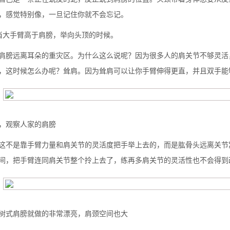
，感觉特别像，一旦记住你就不会忘记。
当大手臂高于肩膀，举向头顶的时候。
肩膀远离耳朵的重灾区。为什么这么说呢？因为很多人的肩关节不够灵活
，这时候怎么办呢？耸肩。因为耸肩可以让你手臂伸得更直，并且双手能
，观察人家的肩膀
这不是靠手臂力量和肩关节的灵活度把手举上去的，而是肱骨头远离关节
间，把手臂连同肩关节整个拎上去了，练再多肩关节的灵活性也不会得到
树式肩膀就做的非常漂亮，肩颈空间也大