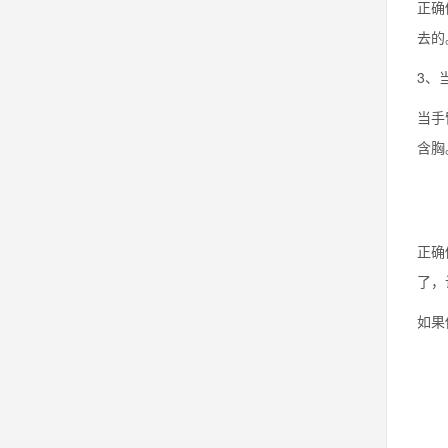
正确
去的
3、
当手
含胸
正确
了，
如果