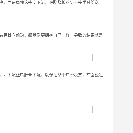
拎，而是肩膀这头向下沉，把跷跷板的另一头手臂给送上
肩胛骨向前跑，感觉像要拥抱自已一样，导致的结果就是
，向下沉让肩胛骨下沉，以保证整个肩膀稳定，前面说过