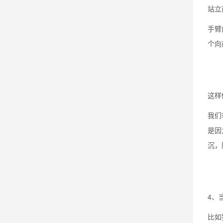
站立
手臂
个向
这样
我们
是因
沉，
4、
比如