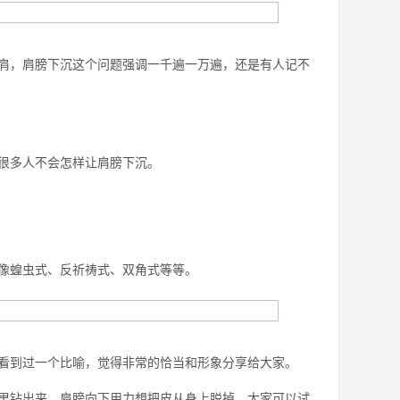
肩，肩膀下沉这个问题强调一千遍一万遍，还是有人记不
很多人不会怎样让肩膀下沉。
像蝗虫式、反祈祷式、双角式等等。
看到过一个比喻，觉得非常的恰当和形象分享给大家。
里钻出来，肩膀向下用力想把皮从身上脱掉。大家可以试