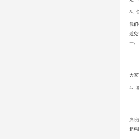
3、
我们
避免
一。
大家
4、
肩膀
粗肩