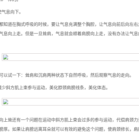
使气息向下。
都知道在胸式呼吸的时候，要让气息充满整个胸腔，让气息向前后向左右
气息向上走。但是一旦耸肩，气息就会顺着肩膀向上走，没有办法让气息
可以试一下：耸肩和沉肩两种状态下自然呼吸，然后观察气息的走向。
减少斜方肌上束参与运动，美化脖颈肩膀线条，美化体态。
向上耸还有一个问题在运动中斜方肌上束会过多的参与运动，代偿肩颈力
膀厚。如果让肩膀远离耳朵就可以有效的避免这个问题，使肩颈修长，肩