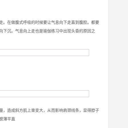
走。在做腹式呼吸的时候要让气息向下走直到腹腔。都要
向下沉。气息向上走也是瑜伽练习中出现头昏的原因之
量，造成斜方肌上束变大，从而影响肩颈线条，显得脖子
膀薄平直