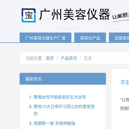
广州美容仪器生产厂家
美容仪产品
加盟美
当前位置：
首页
/
产品资讯
/
正文
最新资讯
不
警惕女性开始衰老的五大信号
“让
警惕10大日常坏习惯让你的胃很受
到肩
伤
高跟鞋一族 多做伸腿操