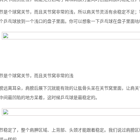
节是个球窝关节，而且关节窝非常的浅，所以肩关节灵活有余稳定不足；
个乒乓球放到一个浅口的盘子里面。你可以想象一下乒乓球在盘子里面咕
么你练了没效果？
节是个球窝关节，而且关节窝非常的浅
膀远离耳朵，肩膀后展下沉就能有效的让肱骨头呆在关节窝里面，让肩关
中间最凹陷的地方呆着，这时候乒乓球是最稳定的。
节稳定了，整个肩胛区域、上背部、头颈才能跟着稳定。我们说过肩膀区
样一样的。