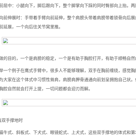
前屈中：小腿向下，脚后跟向下，整个脚掌向下踩的同时臀部向上抬。两
向前伸展时：手带着手臂向前延伸，整个肩膀头带着肩膀带着锁骨向后展
前延展，一个向后往关节窝里推。
做的目的，一个是肩膀的稳定，一个是有助于胸腔打开，有助于顺畅自然
举一个例子在鹰式手臂中，很多人不能够理解，双手在胸前缠绕，感觉胸
为大家在这个体式中习惯性耸肩，肩膀肩胛骨通通向前划呈拥抱自己状。
胸腔自然就会打开上提，一切问题都会迎刃而解。
当双手撑地时
猫牛式、斜板式、下犬式、眼镜蛇式、上犬式，这些双手撑地的体式和第