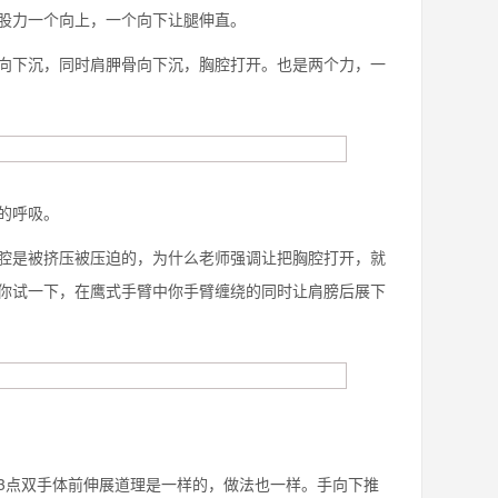
股力一个向上，一个向下让腿伸直。
向下沉，同时肩胛骨向下沉，胸腔打开。也是两个力，一
的呼吸。
腔是被挤压被压迫的，为什么老师强调让把胸腔打开，就
你试一下，在鹰式手臂中你手臂缠绕的同时让肩膀后展下
3点双手体前伸展道理是一样的，做法也一样。手向下推