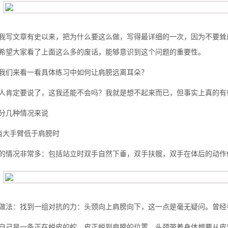
我写文章有史以来，把为什么要这么做，写得最详细的一次，因为不要耸
希望大家看了上面这么多的废话，能够意识到这个问题的重要性。
我们来看一看具体练习中如何让肩膀远离耳朵？
人肯定要说了，这我还能不会吗？我就是想不起来而已，但事实上真的有
分几种情况来说
当大手臂低于肩膀时
的情况非常多：包括站立时双手自然下垂，双手扶髋，双手在体后的动作
做法：找到一组对抗的力：头颈向上肩膀向下，这一点是毫无疑问。曾经
自己是一条正在蜕皮的蛇，皮正蜕到肩膀的位置。头颈带着身体想要从皮