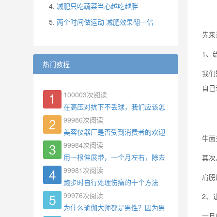
减肥只吃蔬菜当心越吃越胖
两个时间做运动 减肥效果翻一倍
先来
1、
热门教程
我们
自己
100003
次阅读
在高压对抗下不丢球，我们应该怎么练?
99986
次阅读
美容仪器厂是否受到消费者的欢迎
牛面
99984
次阅读
用一根伸展带，一个月左右，除去了手臂拜拜肉，
其次
99981
次阅读
肩膀
跑步时自行处理伤痛的十个方法
99976
次阅读
2、
为什么瑜伽大师都是男性？因为男权，让女性失去
一旦