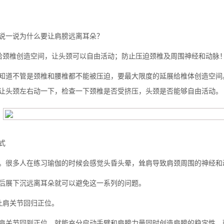
说一说为什么要让肩膀远离耳朵？
给颈椎创造空间，让头颈可以自由活动；防止压迫颈椎及周围神经和动脉
知道不管是颈椎和腰椎都不能被压迫，要最大限度的延展给椎体创造空间
让头颈左右动一下，检查一下颈椎是否受挤压，头颈是否能够自由活动。
式
背也变薄了
。很多人在练习瑜伽的时候会感觉头昏头晕，耸肩导致肩颈周围的神经和
后展下沉远离耳朵就可以避免这一系列的问题。
让肩关节回归正位。
同等的机会
肩关节回到正位，就能充分启动手臂和肩膀力量同时创造肩膀的稳定性，