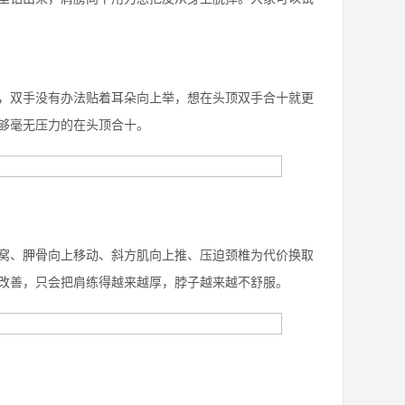
，双手没有办法贴着耳朵向上举，想在头顶双手合十就更
够毫无压力的在头顶合十。
窝、胛骨向上移动、斜方肌向上推、压迫颈椎为代价换取
改善，只会把肩练得越来越厚，脖子越来越不舒服。