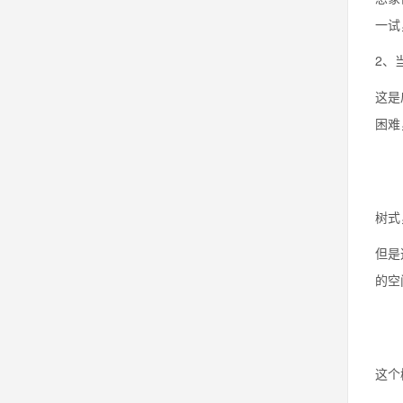
一试
2、
这是
困难
树式
但是
的空
这个