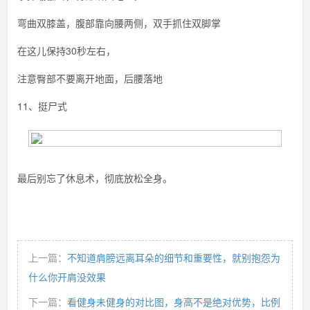
弯曲双膝盖，腹部靠向腰两侧，双手抓住双脚掌
在这儿保持30秒左右，
注意臀部不要离开地面，后腰落地
11、挺尸式
最后别忘了休息术，彻底放松全身。
上一篇：
不知道肩膀远离耳朵的细节和重要性，就别抱怨为
什么你开肩没效果
下一篇：
看健身未健身的对比图，身高不是绝对优势，比例