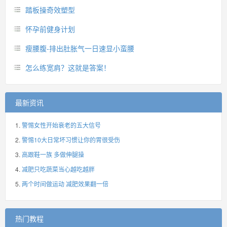
踏板操奇效塑型
怀孕前健身计划
瘦腰腹-排出肚胀气一日速显小蛮腰
怎么练宽肩？这就是答案！
最新资讯
警惕女性开始衰老的五大信号
警惕10大日常坏习惯让你的胃很受伤
高跟鞋一族 多做伸腿操
减肥只吃蔬菜当心越吃越胖
两个时间做运动 减肥效果翻一倍
热门教程