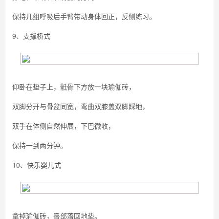
保持几组呼吸后手臂带动身体回正，反侧练习。
9、支撑桥式
仰卧在垫子上，骶骨下方放一块瑜伽砖，
双脚分开与骨盆同宽，弯曲双膝盖双脚踩地，
双手在体侧自然伸展，下巴微收，
保持一到两分钟。
10、快乐婴儿式
拿掉瑜伽砖，臀部落回地垫。