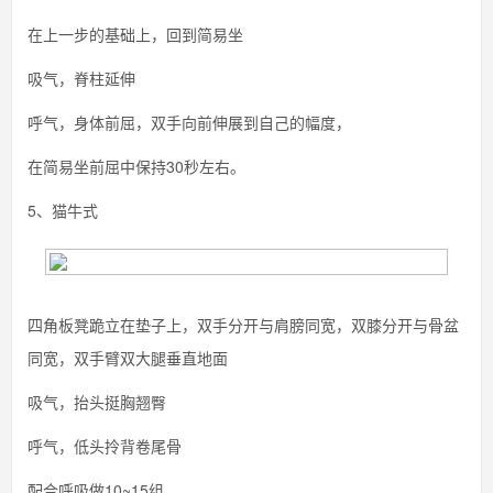
在上一步的基础上，回到简易坐
吸气，脊柱延伸
呼气，身体前屈，双手向前伸展到自己的幅度，
在简易坐前屈中保持30秒左右。
5、猫牛式
四角板凳跪立在垫子上，双手分开与肩膀同宽，双膝分开与骨盆
同宽，双手臂双大腿垂直地面
吸气，抬头挺胸翘臀
呼气，低头拎背卷尾骨
配合呼吸做10~15组。