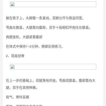
躺在垫子上，头脚髋一条直线，双脚分开与骨盆同宽，
弯曲左膝盖，大腿靠向腹部，双手十指相扣环抱住左膝盖。
肩膀放松，大腿紧靠腹部
在体式中保持1~2分钟，换脚反侧练习，
2、简易扭脊
在上一步的基础上，双腿落地并拢，弯曲双膝盖，腹部靠向大
腿，双手在其侧伸展。
吸气，脊柱延展