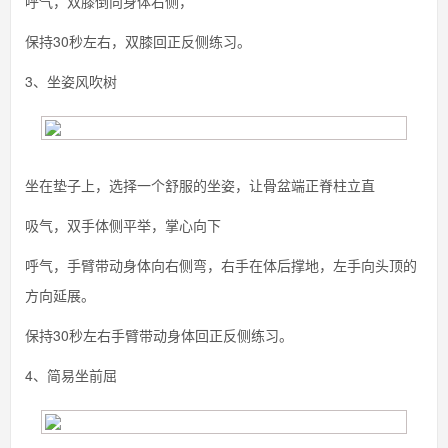
呼气，双膝倒向身体右侧，
保持30秒左右，双膝回正反侧练习。
3、坐姿风吹树
坐在垫子上，选择一个舒服的坐姿，让骨盆端正脊柱立直
吸气，双手体侧平举，掌心向下
呼气，手臂带动身体向右侧弯，右手在体后撑地，左手向头顶的
方向延展。
保持30秒左右手臂带动身体回正反侧练习。
4、简易坐前屈