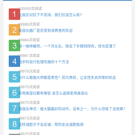
100003
次阅读
在高压对抗下不丢球，我们应该怎么练?
99986
次阅读
美容仪器厂是否受到消费者的欢迎
99984
次阅读
用一根伸展带，一个月左右，除去了手臂拜拜肉，背也变薄了
99981
次阅读
跑步时自行处理伤痛的十个方法
99976
次阅读
为什么瑜伽大师都是男性？因为男权，让女性失去同等的机会
99975
次阅读
家用美容仪都有哪些 该怎么选择家用美容仪
99975
次阅读
瑜伽女神式：瘦大腿最好的动作，没有之一，为什么你练了没效果？
99973
次阅读
这样减肥才不会反弹，帮你走出减肥瓶颈
99970
次阅读