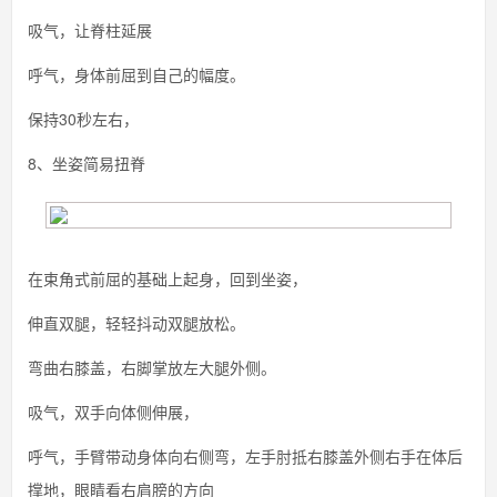
吸气，让脊柱延展
呼气，身体前屈到自己的幅度。
保持30秒左右，
8、坐姿简易扭脊
在束角式前屈的基础上起身，回到坐姿，
伸直双腿，轻轻抖动双腿放松。
弯曲右膝盖，右脚掌放左大腿外侧。
吸气，双手向体侧伸展，
呼气，手臂带动身体向右侧弯，左手肘抵右膝盖外侧右手在体后
撑地，眼睛看右肩膀的方向