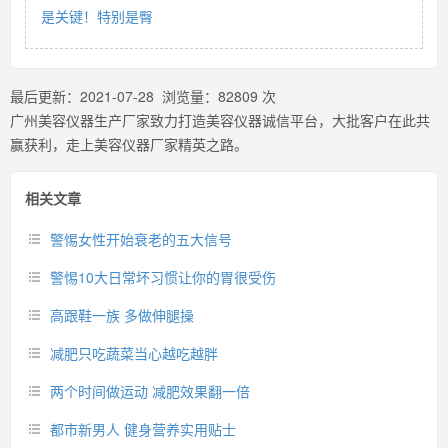
是关键！特别是臀
最后更新：
2021-07-28
浏览量：
82809
次
广州美容仪器生产厂家致力打造美容仪器诚信平台，大批客户在此共
赢获利，走上美容仪器厂家精英之路。
相关文章
警惕女性开始衰老的五大信号
警惕10大日常坏习惯让你的胃很受伤
高跟鞋一族 多做伸腿操
减肥只吃蔬菜当心越吃越胖
两个时间做运动 减肥效果翻一倍
都市新男人 健身营养实用贴士