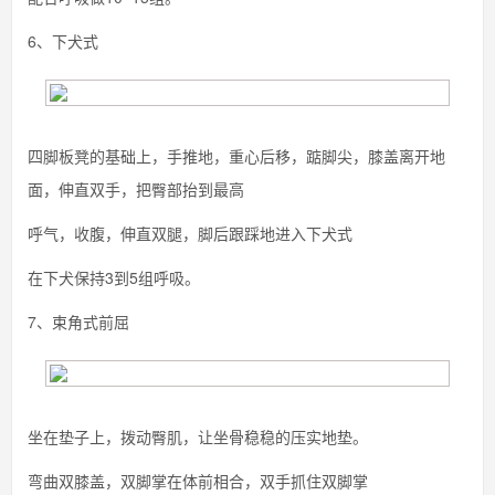
6、下犬式
四脚板凳的基础上，手推地，重心后移，踮脚尖，膝盖离开地
面，伸直双手，把臀部抬到最高
呼气，收腹，伸直双腿，脚后跟踩地进入下犬式
在下犬保持3到5组呼吸。
7、束角式前屈
坐在垫子上，拨动臀肌，让坐骨稳稳的压实地垫。
弯曲双膝盖，双脚掌在体前相合，双手抓住双脚掌