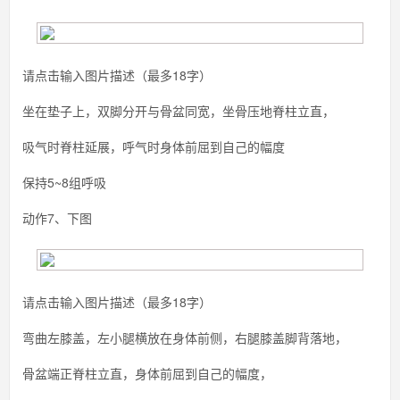
请点击输入图片描述（最多18字）
坐在垫子上，双脚分开与骨盆同宽，坐骨压地脊柱立直，
吸气时脊柱延展，呼气时身体前屈到自己的幅度
保持5~8组呼吸
动作7、下图
请点击输入图片描述（最多18字）
弯曲左膝盖，左小腿横放在身体前侧，右腿膝盖脚背落地，
骨盆端正脊柱立直，身体前屈到自己的幅度，