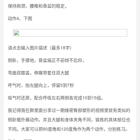
保持肩颈，腰椎和骨盆的稳定，
动作4、下图
请点击输入图片描述（最多18字）
侧卧，手撑地，骨盆端正不前倾不后仰，
弯曲双膝盖，伸展带套住双大腿
呼气时，抬左腿向上，停留5到7秒
吸气时还原，配合呼吸左右两侧各完成10到15组。
我记得我在群里面分享过一期维密臀部塑形的视频里就有类似的
侧卧髋外展动作。并且大腿和身体夹角不同，锻炼的具体部位也
不同。大家可以把90度角和120度角作为两个动作，分别练习。