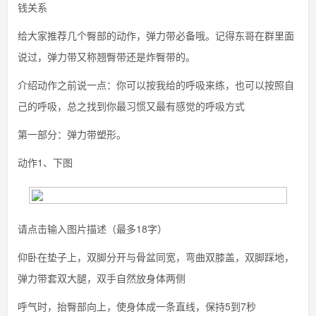
钱关系
给大家推荐几个臀部的动作，弹力带必备哦。记得东哥在群里面
说过，弹力带又称翘臀带还是炸臀带的。
介绍动作之前说一点：你可以按我给的呼吸来练，也可以按照自
己的呼吸，总之找到你最习惯又最有感觉的呼吸方式
第一部分：弹力带塑形。
动作1、下图
请点击输入图片描述（最多18字）
仰卧在垫子上，双脚分开与骨盆同宽，弯曲双膝盖，双脚踩地，
弹力带套双大腿，双手自然放身体两侧
呼气时，抬臀部向上，使身体成一条直线，保持5到7秒