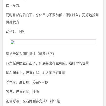
偿不受力。
同时臀部向后向下，身体重心不要前倾，保护膝盖，更好地找到
臀部发力
动作3、下图
请点击输入图片描述（最多18字）
四角板凳跪立在垫子，伸展带套在左脚腕，右脚掌的位置
抬右脚向上，伸直右腿，右大腿平行地面
呼气时，屈右膝，停留5~7秒
吸气，伸直右腿，还原
配合呼吸，左右两侧各完成10到15组