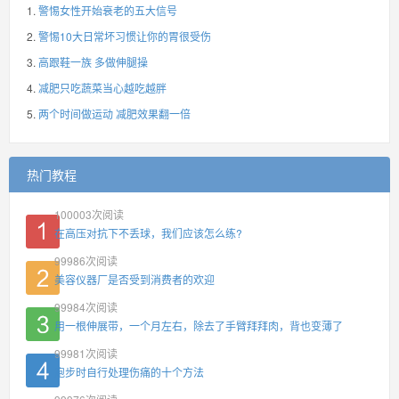
警惕女性开始衰老的五大信号
警惕10大日常坏习惯让你的胃很受伤
高跟鞋一族 多做伸腿操
减肥只吃蔬菜当心越吃越胖
两个时间做运动 减肥效果翻一倍
热门教程
100003
次阅读
在高压对抗下不丢球，我们应该怎么练?
99986
次阅读
美容仪器厂是否受到消费者的欢迎
99984
次阅读
用一根伸展带，一个月左右，除去了手臂拜拜肉，背也变薄了
99981
次阅读
跑步时自行处理伤痛的十个方法