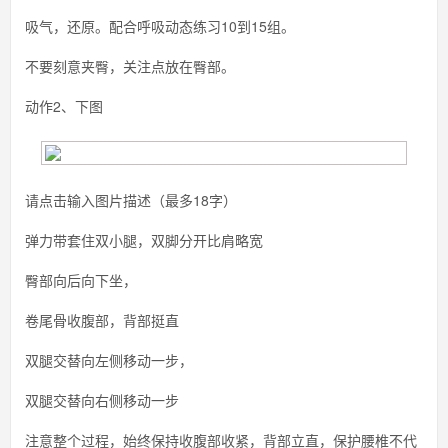
吸气，还原。配合呼吸动态练习10到15组。
不要刻意夹臀，关注点放在臀部。
动作2、下图
请点击输入图片描述（最多18字）
弹力带套住双小腿，双脚分开比肩略宽
臀部向后向下坐，
卷尾骨收腹部，背部挺直
双腿交替向左侧移动一步，
双腿交替向右侧移动一步
注意整个过程，始终保持收腹部收紧，背部立直，保护腰椎不代