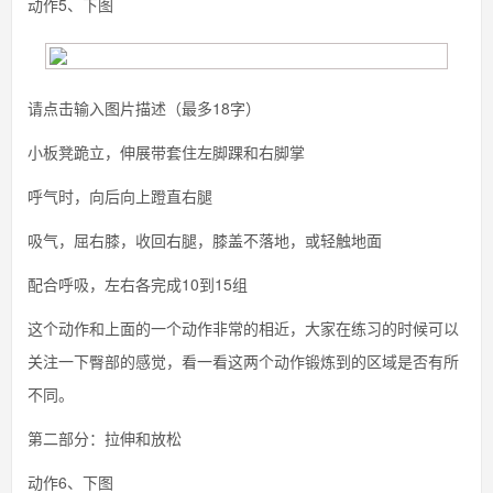
动作5、下图
请点击输入图片描述（最多18字）
小板凳跪立，伸展带套住左脚踝和右脚掌
呼气时，向后向上蹬直右腿
吸气，屈右膝，收回右腿，膝盖不落地，或轻触地面
配合呼吸，左右各完成10到15组
这个动作和上面的一个动作非常的相近，大家在练习的时候可以
关注一下臀部的感觉，看一看这两个动作锻炼到的区域是否有所
不同。
第二部分：拉伸和放松
动作6、下图