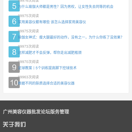
99976
次阅读
为什么瑜伽大师都是男性？因为男权，让女性失去同等的机会
99975
次阅读
家用美容仪都有哪些 该怎么选择家用美容仪
99975
次阅读
瑜伽女神式：瘦大腿最好的动作，没有之一，为什么你练了没效果？
99973
次阅读
这样减肥才不会反弹，帮你走出减肥瓶颈
99970
次阅读
足球教案丨5个训练提高脚下控球技术
99963
次阅读
根据不同的肤质选择合适的美容仪器
广州美容仪器批发论坛版务管理