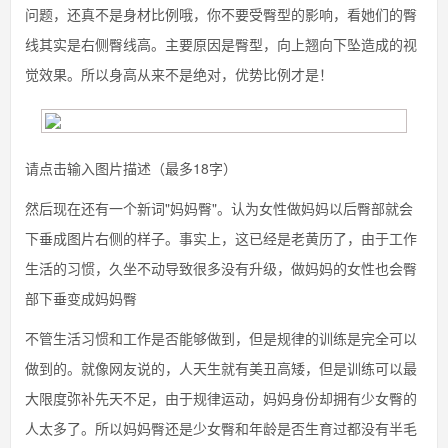
问题，还真不是身材比例哦，你不要受臀型的影响，看她们的臀
线其实是右侧臀线高。主要原因是臀型，向上翘向下坠造成的视
觉效果。所以身高从来不是绝对，优势比例才是！
请点击输入图片描述（最多18字）
然后现在还有一个新词"妈妈臀"。认为女性做妈妈以后臀部就会
下垂成图片右侧的样子。事实上，这已经是老黄历了，由于工作
生活的习惯，久坐不动导致很多没有升级，做妈妈的女性也会臀
部下垂变成妈妈臀
不管生活习惯和工作是否能够做到，但是规律的训练是完全可以
做到的。就像网友说的，人天生就有美丑高矮，但是训练可以最
大限度弥补先天不足，由于规律运动，妈妈身份却拥有少女臀的
人太多了。所以妈妈臀还是少女臀和年龄是否生育过都没有半毛