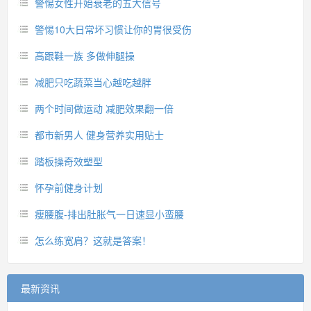
警惕女性开始衰老的五大信号
警惕10大日常坏习惯让你的胃很受伤
高跟鞋一族 多做伸腿操
减肥只吃蔬菜当心越吃越胖
两个时间做运动 减肥效果翻一倍
都市新男人 健身营养实用贴士
踏板操奇效塑型
怀孕前健身计划
瘦腰腹-排出肚胀气一日速显小蛮腰
怎么练宽肩？这就是答案！
最新资讯